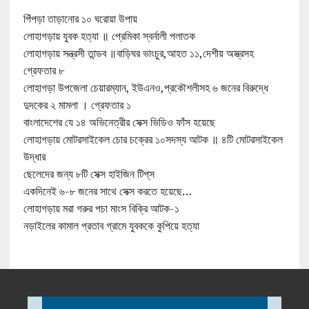
পিঁপড়া তাড়ানোর ১০ ঘরোয়া উপায়
লোহাগড়ায় যুবক হত্যা ॥ প্রেমিকা স্বর্নালী পলাতক
লোহাগড়ায় সন্ত্রসী তান্ডব ॥বাড়িঘর ভাংচুর,আহত ১১,দেশীয় অস্ত্রসহ
গ্রেফতার ৮
লোহাগড়া উপজেলা চেয়ারম্যান, ইউএনও,প্রকৌশলীসহ ৬ জনের বিরুদ্ধে
দুদকের ২ মামলা । গ্রেফতার ১
বাংলাদেশের যে ১৪ অভিনেত্রীর সেক্স ভিডিও ফাঁস হয়েছে
লোহাগড়ায় মোটরসাইকেল চোর চক্রের ১০সদস্য আটক ॥ ৪টি মোটরসাইকেল
উদ্ধার
ছেলেদের জন্য ৮টি সেক্স হাইজিন টিপ্‌স
একদিনেই ৬-৮ জনের সাথে সেক্স করতে হয়েছে…
লোহাগড়ায় মরা গরুর পচা মাংস বিক্রি আটক-১
নড়াইলের কামাল প্রতাব গ্রামে যুবককে কুপিয়ে হত্যা