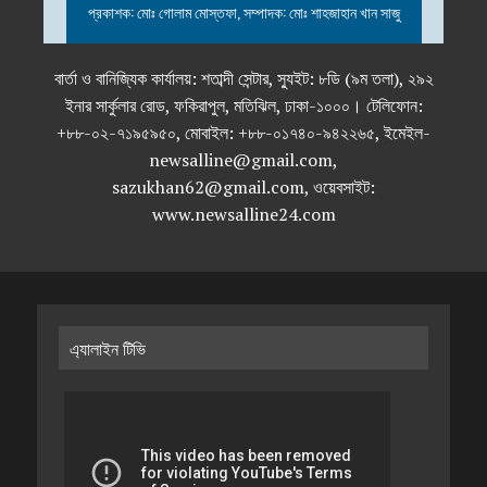
প্রকাশক: মোঃ গোলাম মোস্তফা, সম্পাদক: মোঃ শাহজাহান খান সাজু
বার্তা ও বানিজ্যিক কার্যালয়: শতাব্দী সেন্টার, স্যুইট: ৮ডি (৯ম তলা), ২৯২
ইনার সার্কুলার রোড, ফকিরাপুল, মতিঝিল, ঢাকা-১০০০। টেলিফোন:
+৮৮-০২-৭১৯৫৯৫০, মোবাইল: +৮৮-০১৭৪০-৯৪২২৬৫, ইমেইল-
newsalline@gmail.com,
sazukhan62@gmail.com, ওয়েবসাইট:
www.newsalline24.com
এ্যালাইন টিভি