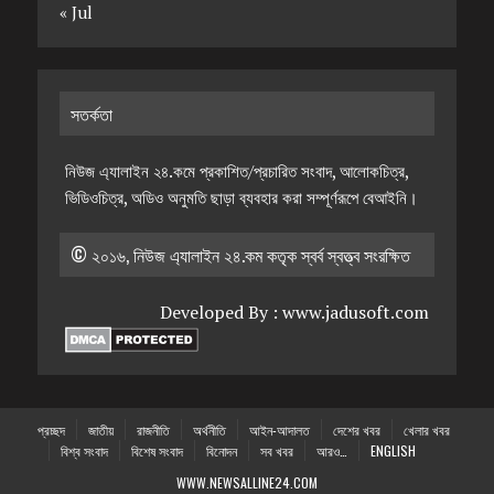
« Jul
সতর্কতা
নিউজ এ্যালাইন ২৪.কমে প্রকাশিত/প্রচারিত সংবাদ, আলোকচিত্র,
ভিডিওচিত্র, অডিও অনুমতি ছাড়া ব্যবহার করা সম্পূর্ণরূপে বেআইনি।
© ২০১৬, নিউজ এ্যালাইন ২৪.কম কতৃক স্বর্ব স্বত্ত্ব সংরক্ষিত
Developed By :
www.jadusoft.com
প্রচ্ছদ
জাতীয়
রাজনীতি
অর্থনীতি
আইন-আদালত
দেশের খবর
খেলার খবর
বিশ্ব সংবাদ
বিশেষ সংবাদ
বিনোদন
সব খবর
আরও…
ENGLISH
WWW.NEWSALLINE24.COM