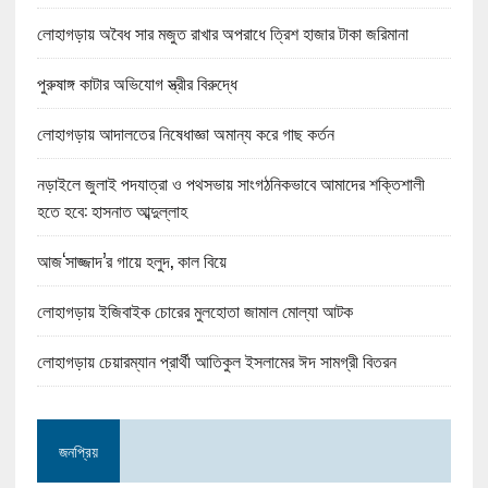
লোহাগড়ায় অবৈধ সার মজুত রাখার অপরাধে ত্রিশ হাজার টাকা জরিমানা
পুরুষাঙ্গ কাটার অভিযোগ স্ত্রীর বিরুদ্ধে
লোহাগড়ায় আদালতের নিষেধাজ্ঞা অমান্য করে গাছ কর্তন
নড়াইলে জুলাই পদযাত্রা ও পথসভায় সাংগঠনিকভাবে আমাদের শক্তিশালী
হতে হবে: হাসনাত আব্দুল্লাহ
আজ‘সাজ্জাদ’র গায়ে হলুদ, কাল বিয়ে
লোহাগড়ায় ইজিবাইক চোরের মুলহোতা জামাল মোল্যা আটক
লোহাগড়ায় চেয়ারম্যান প্রার্থী আতিকুল ইসলামের ঈদ সামগ্রী বিতরন
জনপ্রিয়