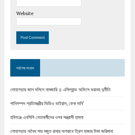
Website
সর্বশেষ সংবাদ
লোহাগড়ায় জাল দলিলে নামজারি ॥ এসিল্যান্ড অফিসে ভয়াবহ দুর্নীতি
পানিসম্পদ প্রতিমন্ত্রীর ভিডিও ভাইরাল, ফেক দাবি’
হবিগঞ্জে এনসিপি নেতাকর্মীদের ওপর সন্ত্রাসী হামলা
লোহাগড়ায় অবৈধ সার মজুত রাখার অপরাধে ত্রিশ হাজার টাকা জরিমানা