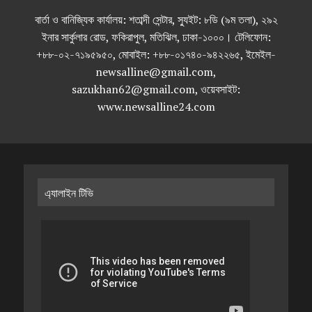
বার্তা ও বানিজ্যিক কার্যালয়: শতাব্দী সেন্টার, স্যুইট: ৮ডি (৯ম তলা), ২৯২
ইনার সার্কুলার রোড, ফকিরাপুল, মতিঝিল, ঢাকা-১০০০। টেলিফোন:
+৮৮-০২-৭১৯৫৯৫০, মোবাইল: +৮৮-০১৭৪০-৯৪২২৬৫, ইমেইল-
newsalline@gmail.com,
sazukhan62@gmail.com, ওয়েবসাইট:
www.newsalline24.com
এ্যালাইন টিভি