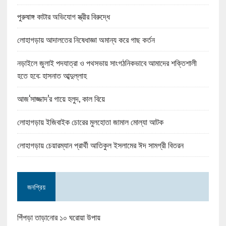
পুরুষাঙ্গ কাটার অভিযোগ স্ত্রীর বিরুদ্ধে
লোহাগড়ায় আদালতের নিষেধাজ্ঞা অমান্য করে গাছ কর্তন
নড়াইলে জুলাই পদযাত্রা ও পথসভায় সাংগঠনিকভাবে আমাদের শক্তিশালী
হতে হবে: হাসনাত আব্দুল্লাহ
আজ‘সাজ্জাদ’র গায়ে হলুদ, কাল বিয়ে
লোহাগড়ায় ইজিবাইক চোরের মুলহোতা জামাল মোল্যা আটক
লোহাগড়ায় চেয়ারম্যান প্রার্থী আতিকুল ইসলামের ঈদ সামগ্রী বিতরন
জনপ্রিয়
পিঁপড়া তাড়ানোর ১০ ঘরোয়া উপায়