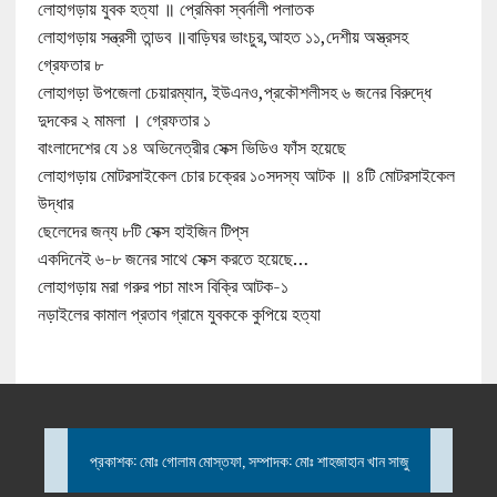
লোহাগড়ায় যুবক হত্যা ॥ প্রেমিকা স্বর্নালী পলাতক
লোহাগড়ায় সন্ত্রসী তান্ডব ॥বাড়িঘর ভাংচুর,আহত ১১,দেশীয় অস্ত্রসহ
গ্রেফতার ৮
লোহাগড়া উপজেলা চেয়ারম্যান, ইউএনও,প্রকৌশলীসহ ৬ জনের বিরুদ্ধে
দুদকের ২ মামলা । গ্রেফতার ১
বাংলাদেশের যে ১৪ অভিনেত্রীর সেক্স ভিডিও ফাঁস হয়েছে
লোহাগড়ায় মোটরসাইকেল চোর চক্রের ১০সদস্য আটক ॥ ৪টি মোটরসাইকেল
উদ্ধার
ছেলেদের জন্য ৮টি সেক্স হাইজিন টিপ্‌স
একদিনেই ৬-৮ জনের সাথে সেক্স করতে হয়েছে…
লোহাগড়ায় মরা গরুর পচা মাংস বিক্রি আটক-১
নড়াইলের কামাল প্রতাব গ্রামে যুবককে কুপিয়ে হত্যা
প্রকাশক: মোঃ গোলাম মোস্তফা, সম্পাদক: মোঃ শাহজাহান খান সাজু