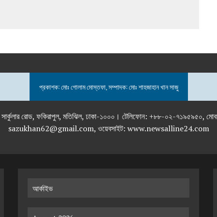
প্রকাশক: মোঃ গোলাম মোস্তফা, সম্পাদক: মোঃ শাহজাহান খান সাজু
তলা), ২৯২ ইনার সার্কুলার রোড, ফকিরাপুল, মতিঝিল, ঢাকা-১০০০। টেলিফোন: +৮৮-০২
sazukhan62@gmail.com, ওয়েবসাইট: www.newsalline24.com
আর্কাইভ