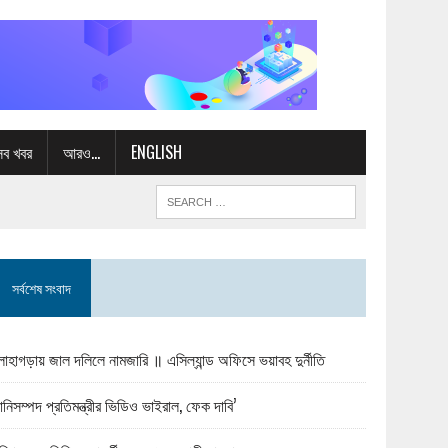
সব খবর
আরও…
ENGLISH
সর্বশেষ সংবাদ
োহাগড়ায় জাল দলিলে নামজারি ॥ এসিল্যান্ড অফিসে ভয়াবহ দুর্নীতি
ানিসম্পদ প্রতিমন্ত্রীর ভিডিও ভাইরাল, ফেক দাবি’