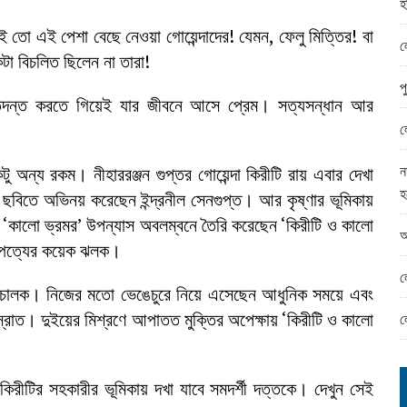
হ
ামের ঈদ সামগ্রী বিতরন
 তো এই পেশা বেছে নেওয়া গোয়েন্দাদের! যেমন, ফেলু মিত্তির! বা
ন্ড অফিসে ভয়াবহ দুর্নীতি
ল
কটা বিচলিত ছিলেন না তারা!
প
 তদন্ত করতে গিয়েই যার জীবনে আসে প্রেম। সত্যসন্ধান আর
ল
ন
ু অন্য রকম। নীহাররঞ্জন গুপ্তর গোয়েন্দা কিরীটি রায় এবার দেখা
হ
ে ছবিতে অভিনয় করেছেন ইন্দ্রনীল সেনগুপ্ত। আর কৃষ্ণার ভূমিকায়
ত ‘কালো ভ্রমর’ উপন্যাস অবলম্বনে তৈরি করেছেন ‘কিরীটি ও কালো
আ
াম্পত্যের কয়েক ঝলক।
ল
 পরিচালক। নিজের মতো ভেঙেচুরে নিয়ে এসেছেন আধুনিক সময়ে এবং
্রোত। দুইয়ের মিশ্রণে আপাতত মুক্তির অপেক্ষায় ‘কিরীটি ও কালো
ল
িরীটির সহকারীর ভূমিকায় দখা যাবে সমদর্শী দত্তকে। দেখুন সেই