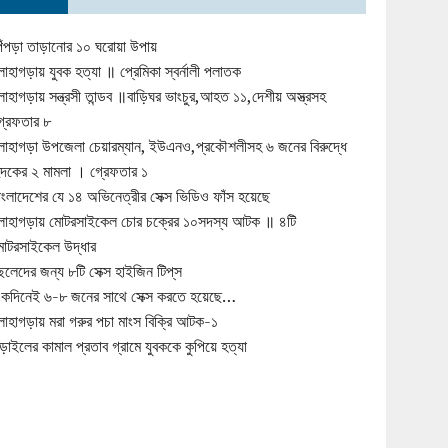
িঁপড়া তাড়ানোর ১০ ঘরোয়া উপায়
োহাগড়ায় যুবক হত্যা ॥ প্রেমিকা স্বর্নালী পলাতক
োহাগড়ায় সন্ত্রসী তান্ডব ॥বাড়িঘর ভাংচুর,আহত ১১,দেশীয় অস্ত্রসহ
্রেফতার ৮
োহাগড়া উপজেলা চেয়ারম্যান, ইউএনও,প্রকৌশলীসহ ৬ জনের বিরুদ্ধে
ুদকের ২ মামলা । গ্রেফতার ১
াংলাদেশের যে ১৪ অভিনেত্রীর সেক্স ভিডিও ফাঁস হয়েছে
োহাগড়ায় মোটরসাইকেল চোর চক্রের ১০সদস্য আটক ॥ ৪টি
োটরসাইকেল উদ্ধার
েলেদের জন্য ৮টি সেক্স হাইজিন টিপ্‌স
কদিনেই ৬-৮ জনের সাথে সেক্স করতে হয়েছে…
োহাগড়ায় মরা গরুর পচা মাংস বিক্রি আটক-১
ড়াইলের কামাল প্রতাব গ্রামে যুবককে কুপিয়ে হত্যা