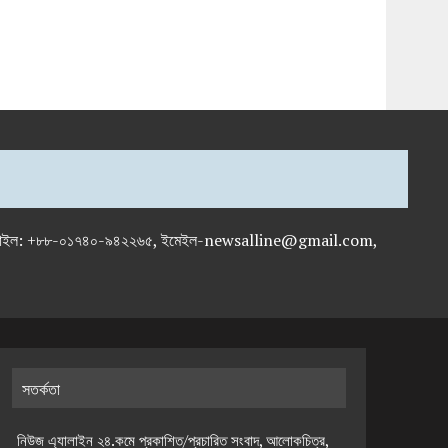
-৭১৯৫৯৫০, মোবাইল: +৮৮-০১৭৪০-৯৪২২৬৫, ইমেইল-newsalline@gmail.com,
সতর্কতা
নিউজ এ্যালাইন ২৪.কমে প্রকাশিত/প্রচারিত সংবাদ, আলোকচিত্র,