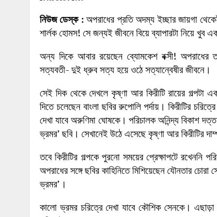
27 MAY 2026
|
লোহাগড়ায় চেয়ারম্যান প্রার্থী আতিকুল ইসল
নিউজ ডেস্ক :
অপরাধের প্রতি অদম্য ইচ্ছার জায়গা থেকেই
1 AUGUST 2026
|
লোহাগড়ায় জাল দলিলে নামজারি ॥ এসিল্যা
শার্লক হোমস! সে জন্যই জীবনে বিয়ে ব্যাপারটা নিয়ে খুব এ
অন্য দিকে আবার রয়েছেন ব্যোমকেশ বক্সী! অপরাধের
সত্যবতী- দুই ধ্রুব সত্য হয়ে ওঠে সত্যান্বেষীর জীবনে।
সেই দিক থেকে দেখলে কৃষ্ণা আর কিরীটি রায়ের গল্পটা একট
দিতে চলেছেন বাংলা ছবির রুপোলি পর্দায়। কিরীটির চরিত্র
দেখা যাবে অরুণিমা ঘোষকে। পরিচালক অনিন্দ্য বিকাশ দত্
ভ্রমর’ ছবি। সেখানেই উঠে এসেছে কৃষ্ণা আর কিরীটির দ
তবে কিরীটির গল্পকে পুরনো সময়ের প্রেক্ষাপটে রখেননি
অপরাধের সঙ্গে ছবির কাহিনিতে মিশিয়েছেন যৌনতার চোরা স
ভ্রমর’।
কালো ভ্রমর চরিত্রে দেখা যাবে কৌশিক সেনকে। এছাড়া ক