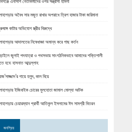
বিগঞ্জে এনসিপি নেতাকর্মীদের ওপর সন্ত্রাসী হামলা
োহাগড়ায় অবৈধ সার মজুত রাখার অপরাধে ত্রিশ হাজার টাকা জরিমানা
ুরুষাঙ্গ কাটার অভিযোগ স্ত্রীর বিরুদ্ধে
োহাগড়ায় আদালতের নিষেধাজ্ঞা অমান্য করে গাছ কর্তন
ড়াইলে জুলাই পদযাত্রা ও পথসভায় সাংগঠনিকভাবে আমাদের শক্তিশালী
তে হবে: হাসনাত আব্দুল্লাহ
জ‘সাজ্জাদ’র গায়ে হলুদ, কাল বিয়ে
োহাগড়ায় ইজিবাইক চোরের মুলহোতা জামাল মোল্যা আটক
োহাগড়ায় চেয়ারম্যান প্রার্থী আতিকুল ইসলামের ঈদ সামগ্রী বিতরন
জনপ্রিয়