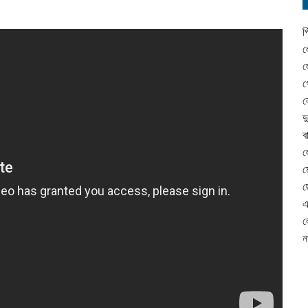
প
ল
ল
গ
ল
দ
ব
ল
ম
ছ
এ
ল
ন