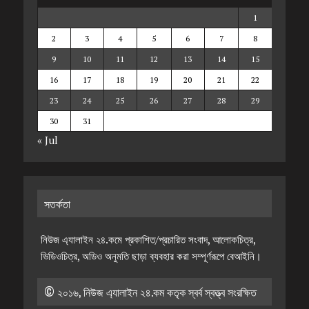
1
2
3
4
5
6
7
8
9
10
11
12
13
14
15
16
17
18
19
20
21
22
23
24
25
26
27
28
29
30
31
« Jul
সতর্কতা
নিউজ এ্যালাইন ২৪.কমে প্রকাশিত/প্রচারিত সংবাদ, আলোকচিত্র,
ভিডিওচিত্র, অডিও অনুমতি ছাড়া ব্যবহার করা সম্পূর্ণরূপে বেআইনি।
© ২০১৬, নিউজ এ্যালাইন ২৪.কম কতৃক স্বর্ব স্বত্ত্ব সংরক্ষিত