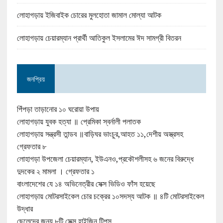
লোহাগড়ায় ইজিবাইক চোরের মুলহোতা জামাল মোল্যা আটক
লোহাগড়ায় চেয়ারম্যান প্রার্থী আতিকুল ইসলামের ঈদ সামগ্রী বিতরন
জনপ্রিয়
পিঁপড়া তাড়ানোর ১০ ঘরোয়া উপায়
লোহাগড়ায় যুবক হত্যা ॥ প্রেমিকা স্বর্নালী পলাতক
লোহাগড়ায় সন্ত্রসী তান্ডব ॥বাড়িঘর ভাংচুর,আহত ১১,দেশীয় অস্ত্রসহ
গ্রেফতার ৮
লোহাগড়া উপজেলা চেয়ারম্যান, ইউএনও,প্রকৌশলীসহ ৬ জনের বিরুদ্ধে
দুদকের ২ মামলা । গ্রেফতার ১
বাংলাদেশের যে ১৪ অভিনেত্রীর সেক্স ভিডিও ফাঁস হয়েছে
লোহাগড়ায় মোটরসাইকেল চোর চক্রের ১০সদস্য আটক ॥ ৪টি মোটরসাইকেল
উদ্ধার
ছেলেদের জন্য ৮টি সেক্স হাইজিন টিপ্‌স