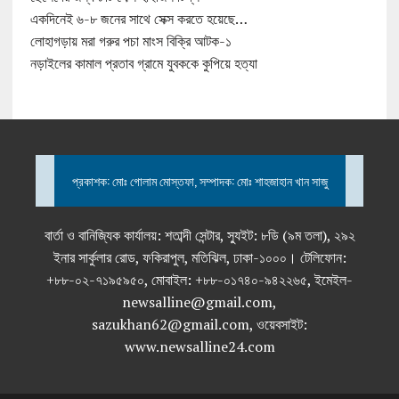
একদিনেই ৬-৮ জনের সাথে সেক্স করতে হয়েছে…
লোহাগড়ায় মরা গরুর পচা মাংস বিক্রি আটক-১
নড়াইলের কামাল প্রতাব গ্রামে যুবককে কুপিয়ে হত্যা
প্রকাশক: মোঃ গোলাম মোস্তফা, সম্পাদক: মোঃ শাহজাহান খান সাজু
বার্তা ও বানিজ্যিক কার্যালয়: শতাব্দী সেন্টার, স্যুইট: ৮ডি (৯ম তলা), ২৯২
ইনার সার্কুলার রোড, ফকিরাপুল, মতিঝিল, ঢাকা-১০০০। টেলিফোন:
+৮৮-০২-৭১৯৫৯৫০, মোবাইল: +৮৮-০১৭৪০-৯৪২২৬৫, ইমেইল-
newsalline@gmail.com,
sazukhan62@gmail.com, ওয়েবসাইট:
www.newsalline24.com