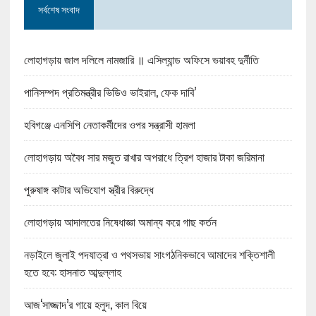
সর্বশেষ সংবাদ
লোহাগড়ায় জাল দলিলে নামজারি ॥ এসিল্যান্ড অফিসে ভয়াবহ দুর্নীতি
পানিসম্পদ প্রতিমন্ত্রীর ভিডিও ভাইরাল, ফেক দাবি’
হবিগঞ্জে এনসিপি নেতাকর্মীদের ওপর সন্ত্রাসী হামলা
লোহাগড়ায় অবৈধ সার মজুত রাখার অপরাধে ত্রিশ হাজার টাকা জরিমানা
পুরুষাঙ্গ কাটার অভিযোগ স্ত্রীর বিরুদ্ধে
লোহাগড়ায় আদালতের নিষেধাজ্ঞা অমান্য করে গাছ কর্তন
নড়াইলে জুলাই পদযাত্রা ও পথসভায় সাংগঠনিকভাবে আমাদের শক্তিশালী
হতে হবে: হাসনাত আব্দুল্লাহ
আজ‘সাজ্জাদ’র গায়ে হলুদ, কাল বিয়ে