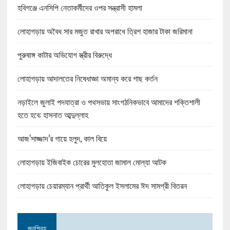
হবিগঞ্জে এনসিপি নেতাকর্মীদের ওপর সন্ত্রাসী হামলা
লোহাগড়ায় অবৈধ সার মজুত রাখার অপরাধে ত্রিশ হাজার টাকা জরিমানা
পুরুষাঙ্গ কাটার অভিযোগ স্ত্রীর বিরুদ্ধে
লোহাগড়ায় আদালতের নিষেধাজ্ঞা অমান্য করে গাছ কর্তন
নড়াইলে জুলাই পদযাত্রা ও পথসভায় সাংগঠনিকভাবে আমাদের শক্তিশালী
হতে হবে: হাসনাত আব্দুল্লাহ
আজ‘সাজ্জাদ’র গায়ে হলুদ, কাল বিয়ে
লোহাগড়ায় ইজিবাইক চোরের মুলহোতা জামাল মোল্যা আটক
লোহাগড়ায় চেয়ারম্যান প্রার্থী আতিকুল ইসলামের ঈদ সামগ্রী বিতরন
জনপ্রিয়