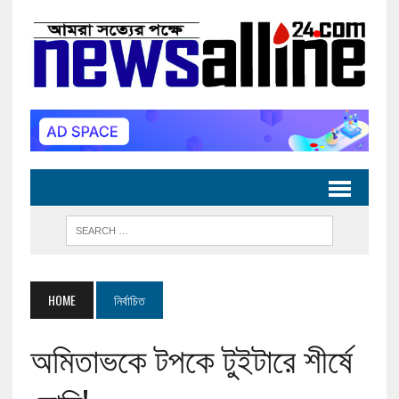
HOME
নির্বাচিত
অমিতাভকে টপকে টুইটারে শীর্ষে