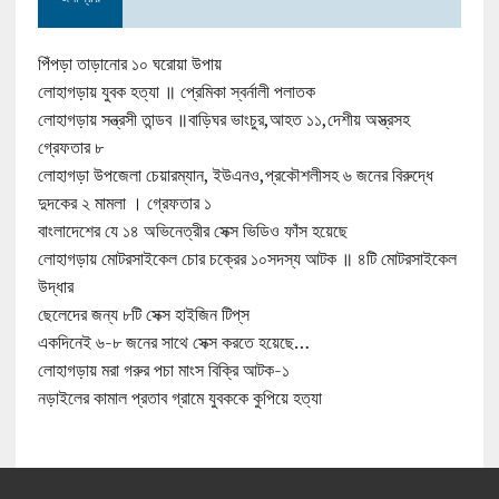
পিঁপড়া তাড়ানোর ১০ ঘরোয়া উপায়
লোহাগড়ায় যুবক হত্যা ॥ প্রেমিকা স্বর্নালী পলাতক
লোহাগড়ায় সন্ত্রসী তান্ডব ॥বাড়িঘর ভাংচুর,আহত ১১,দেশীয় অস্ত্রসহ
গ্রেফতার ৮
লোহাগড়া উপজেলা চেয়ারম্যান, ইউএনও,প্রকৌশলীসহ ৬ জনের বিরুদ্ধে
দুদকের ২ মামলা । গ্রেফতার ১
বাংলাদেশের যে ১৪ অভিনেত্রীর সেক্স ভিডিও ফাঁস হয়েছে
লোহাগড়ায় মোটরসাইকেল চোর চক্রের ১০সদস্য আটক ॥ ৪টি মোটরসাইকেল
উদ্ধার
ছেলেদের জন্য ৮টি সেক্স হাইজিন টিপ্‌স
একদিনেই ৬-৮ জনের সাথে সেক্স করতে হয়েছে…
লোহাগড়ায় মরা গরুর পচা মাংস বিক্রি আটক-১
নড়াইলের কামাল প্রতাব গ্রামে যুবককে কুপিয়ে হত্যা