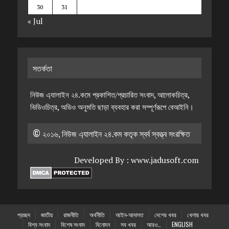
30
31
« Jul
সতর্কতা
নিউজ এ্যালাইন ২৪.কমে প্রকাশিত/প্রচারিত সংবাদ, আলোকচিত্র,
ভিডিওচিত্র, অডিও অনুমতি ছাড়া ব্যবহার করা সম্পূর্ণরূপে বেআইনি।
© ২০১৬, নিউজ এ্যালাইন ২৪.কম কতৃক স্বর্ব স্বত্ত্ব সংরক্ষিত
Developed By :
www.jadusoft.com
প্রচ্ছদ
জাতীয়
রাজনীতি
অর্থনীতি
আইন-আদালত
দেশের খবর
খেলার খবর
বিশ্ব সংবাদ
বিশেষ সংবাদ
বিনোদন
সব খবর
আরও…
ENGLISH