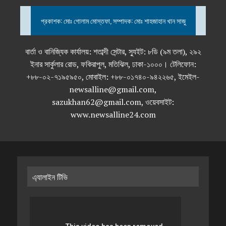
প্রকাশক: মোঃ গোলাম মোস্তফা, সম্পাদক: মোঃ শাহজাহান খান সাজু
বার্তা ও বানিজ্যিক কার্যালয়: শতাব্দী সেন্টার, স্যুইট: ৮ডি (৯ম তলা), ২৯২
ইনার সার্কুলার রোড, ফকিরাপুল, মতিঝিল, ঢাকা-১০০০। টেলিফোন:
+৮৮-০২-৭১৯৫৯৫০, মোবাইল: +৮৮-০১৭৪০-৯৪২২৬৫, ইমেইল-
newsalline@gmail.com,
sazukhan62@gmail.com, ওয়েবসাইট:
www.newsalline24.com
এ্যালাইন টিভি