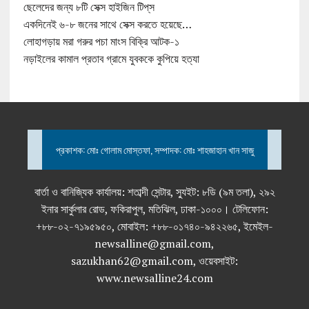
ছেলেদের জন্য ৮টি সেক্স হাইজিন টিপ্‌স
একদিনেই ৬-৮ জনের সাথে সেক্স করতে হয়েছে…
লোহাগড়ায় মরা গরুর পচা মাংস বিক্রি আটক-১
নড়াইলের কামাল প্রতাব গ্রামে যুবককে কুপিয়ে হত্যা
প্রকাশক: মোঃ গোলাম মোস্তফা, সম্পাদক: মোঃ শাহজাহান খান সাজু
বার্তা ও বানিজ্যিক কার্যালয়: শতাব্দী সেন্টার, স্যুইট: ৮ডি (৯ম তলা), ২৯২
ইনার সার্কুলার রোড, ফকিরাপুল, মতিঝিল, ঢাকা-১০০০। টেলিফোন:
+৮৮-০২-৭১৯৫৯৫০, মোবাইল: +৮৮-০১৭৪০-৯৪২২৬৫, ইমেইল-
newsalline@gmail.com,
sazukhan62@gmail.com, ওয়েবসাইট:
www.newsalline24.com