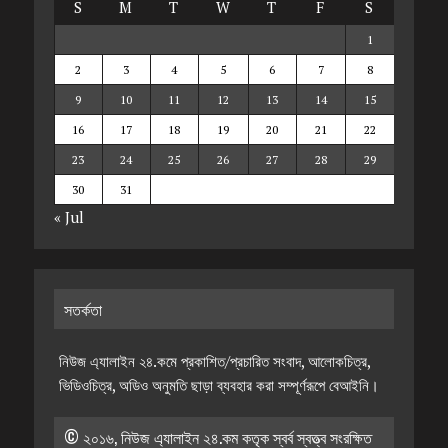
S
M
T
W
T
F
S
1
2
3
4
5
6
7
8
9
10
11
12
13
14
15
16
17
18
19
20
21
22
23
24
25
26
27
28
29
30
31
« Jul
সতর্কতা
নিউজ এ্যালাইন ২৪.কমে প্রকাশিত/প্রচারিত সংবাদ, আলোকচিত্র,
ভিডিওচিত্র, অডিও অনুমতি ছাড়া ব্যবহার করা সম্পূর্ণরূপে বেআইনি।
© ২০১৬, নিউজ এ্যালাইন ২৪.কম কতৃক স্বর্ব স্বত্ত্ব সংরক্ষিত