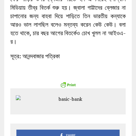
মিডিয়ায় তীব্র বিতর্ক শুরু হয়। জ্বালা গাট্টাদের ব্লেজার না
চাপানোর জন্য বাহবা দিয়ে শাড়িতে তিন ভারতীয় কন্যাকে
আরও ভাল লাগছিল বলেও মন্তব্য করেন কেউ কেউ। বলা
হতে থাকে, চার বছর আগের বিতর্কেও চোখ খুলল না আইওএ-
র।
সূত্র: আনন্দবাজার পত্রিকা
SHARE