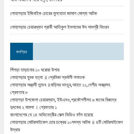
লোহাগড়ায় ইজিবাইক চোরের মুলহোতা জামাল মোল্যা আটক
লোহাগড়ায় চেয়ারম্যান প্রার্থী আতিকুল ইসলামের ঈদ সামগ্রী বিতরন
জনপ্রিয়
পিঁপড়া তাড়ানোর ১০ ঘরোয়া উপায়
লোহাগড়ায় যুবক হত্যা ॥ প্রেমিকা স্বর্নালী পলাতক
লোহাগড়ায় সন্ত্রসী তান্ডব ॥বাড়িঘর ভাংচুর,আহত ১১,দেশীয় অস্ত্রসহ
গ্রেফতার ৮
লোহাগড়া উপজেলা চেয়ারম্যান, ইউএনও,প্রকৌশলীসহ ৬ জনের বিরুদ্ধে
দুদকের ২ মামলা । গ্রেফতার ১
বাংলাদেশের যে ১৪ অভিনেত্রীর সেক্স ভিডিও ফাঁস হয়েছে
লোহাগড়ায় মোটরসাইকেল চোর চক্রের ১০সদস্য আটক ॥ ৪টি মোটরসাইকেল
উদ্ধার