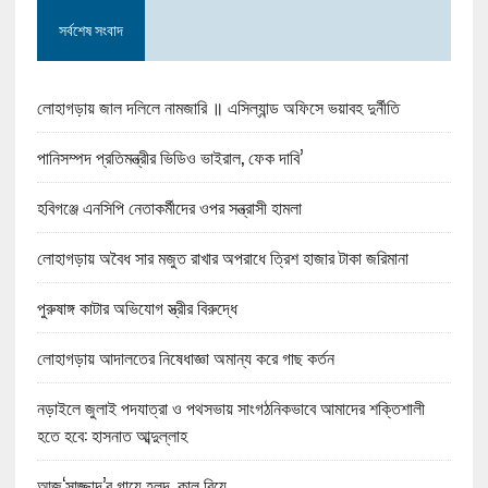
সর্বশেষ সংবাদ
লোহাগড়ায় জাল দলিলে নামজারি ॥ এসিল্যান্ড অফিসে ভয়াবহ দুর্নীতি
পানিসম্পদ প্রতিমন্ত্রীর ভিডিও ভাইরাল, ফেক দাবি’
হবিগঞ্জে এনসিপি নেতাকর্মীদের ওপর সন্ত্রাসী হামলা
লোহাগড়ায় অবৈধ সার মজুত রাখার অপরাধে ত্রিশ হাজার টাকা জরিমানা
পুরুষাঙ্গ কাটার অভিযোগ স্ত্রীর বিরুদ্ধে
লোহাগড়ায় আদালতের নিষেধাজ্ঞা অমান্য করে গাছ কর্তন
নড়াইলে জুলাই পদযাত্রা ও পথসভায় সাংগঠনিকভাবে আমাদের শক্তিশালী
হতে হবে: হাসনাত আব্দুল্লাহ
আজ‘সাজ্জাদ’র গায়ে হলুদ, কাল বিয়ে