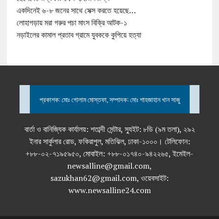
একদিনেই ৬-৮ জনের সাথে সেক্স করতে হয়েছে…
লোহাগড়ায় মরা গরুর পচা মাংস বিক্রি আটক-১
নড়াইলের কামাল প্রতাব গ্রামে যুবককে কুপিয়ে হত্যা
প্রকাশক: মোঃ গোলাম মোস্তফা, সম্পাদক: মোঃ শাহজাহান খান সাজু
বার্তা ও বানিজ্যিক কার্যালয়: শতাব্দী সেন্টার, স্যুইট: ৮ডি (৯ম তলা), ২৯২
ইনার সার্কুলার রোড, ফকিরাপুল, মতিঝিল, ঢাকা-১০০০। টেলিফোন:
+৮৮-০২-৭১৯৫৯৫০, মোবাইল: +৮৮-০১৭৪০-৯৪২২৬৫, ইমেইল-
newsalline@gmail.com,
sazukhan62@gmail.com, ওয়েবসাইট:
www.newsalline24.com