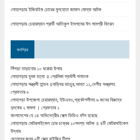
লোহাগড়ায় ইজিবাইক চোরের মুলহোতা জামাল মোল্যা আটক
লোহাগড়ায় চেয়ারম্যান প্রার্থী আতিকুল ইসলামের ঈদ সামগ্রী বিতরন
জনপ্রিয়
পিঁপড়া তাড়ানোর ১০ ঘরোয়া উপায়
লোহাগড়ায় যুবক হত্যা ॥ প্রেমিকা স্বর্নালী পলাতক
লোহাগড়ায় সন্ত্রসী তান্ডব ॥বাড়িঘর ভাংচুর,আহত ১১,দেশীয় অস্ত্রসহ
গ্রেফতার ৮
লোহাগড়া উপজেলা চেয়ারম্যান, ইউএনও,প্রকৌশলীসহ ৬ জনের বিরুদ্ধে
দুদকের ২ মামলা । গ্রেফতার ১
বাংলাদেশের যে ১৪ অভিনেত্রীর সেক্স ভিডিও ফাঁস হয়েছে
লোহাগড়ায় মোটরসাইকেল চোর চক্রের ১০সদস্য আটক ॥ ৪টি মোটরসাইকেল
উদ্ধার
ছেলেদের জন্য ৮টি সেক্স হাইজিন টিপ্‌স