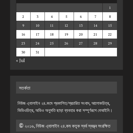
1
2
3
4
5
6
7
8
9
10
11
12
13
14
15
16
17
18
19
20
21
22
23
24
25
26
27
28
29
30
31
« Jul
সতর্কতা
নিউজ এ্যালাইন ২৪.কমে প্রকাশিত/প্রচারিত সংবাদ, আলোকচিত্র,
ভিডিওচিত্র, অডিও অনুমতি ছাড়া ব্যবহার করা সম্পূর্ণরূপে বেআইনি।
© ২০১৬, নিউজ এ্যালাইন ২৪.কম কতৃক স্বর্ব স্বত্ত্ব সংরক্ষিত