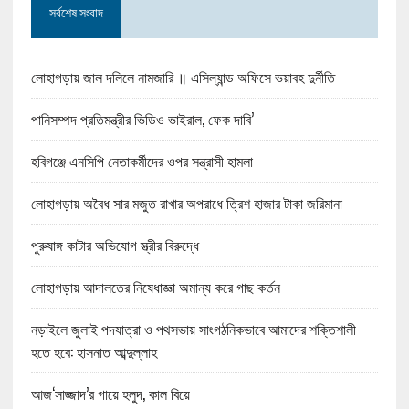
সর্বশেষ সংবাদ
লোহাগড়ায় জাল দলিলে নামজারি ॥ এসিল্যান্ড অফিসে ভয়াবহ দুর্নীতি
পানিসম্পদ প্রতিমন্ত্রীর ভিডিও ভাইরাল, ফেক দাবি’
হবিগঞ্জে এনসিপি নেতাকর্মীদের ওপর সন্ত্রাসী হামলা
লোহাগড়ায় অবৈধ সার মজুত রাখার অপরাধে ত্রিশ হাজার টাকা জরিমানা
পুরুষাঙ্গ কাটার অভিযোগ স্ত্রীর বিরুদ্ধে
লোহাগড়ায় আদালতের নিষেধাজ্ঞা অমান্য করে গাছ কর্তন
নড়াইলে জুলাই পদযাত্রা ও পথসভায় সাংগঠনিকভাবে আমাদের শক্তিশালী
হতে হবে: হাসনাত আব্দুল্লাহ
আজ‘সাজ্জাদ’র গায়ে হলুদ, কাল বিয়ে