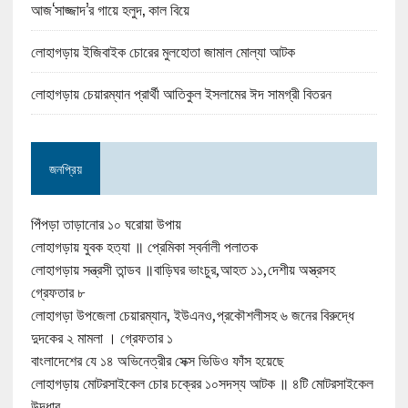
আজ‘সাজ্জাদ’র গায়ে হলুদ, কাল বিয়ে
লোহাগড়ায় ইজিবাইক চোরের মুলহোতা জামাল মোল্যা আটক
লোহাগড়ায় চেয়ারম্যান প্রার্থী আতিকুল ইসলামের ঈদ সামগ্রী বিতরন
জনপ্রিয়
পিঁপড়া তাড়ানোর ১০ ঘরোয়া উপায়
লোহাগড়ায় যুবক হত্যা ॥ প্রেমিকা স্বর্নালী পলাতক
লোহাগড়ায় সন্ত্রসী তান্ডব ॥বাড়িঘর ভাংচুর,আহত ১১,দেশীয় অস্ত্রসহ
গ্রেফতার ৮
লোহাগড়া উপজেলা চেয়ারম্যান, ইউএনও,প্রকৌশলীসহ ৬ জনের বিরুদ্ধে
দুদকের ২ মামলা । গ্রেফতার ১
বাংলাদেশের যে ১৪ অভিনেত্রীর সেক্স ভিডিও ফাঁস হয়েছে
লোহাগড়ায় মোটরসাইকেল চোর চক্রের ১০সদস্য আটক ॥ ৪টি মোটরসাইকেল
উদ্ধার