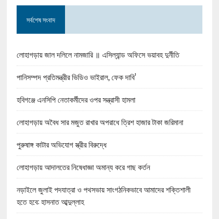
সর্বশেষ সংবাদ
লোহাগড়ায় জাল দলিলে নামজারি ॥ এসিল্যান্ড অফিসে ভয়াবহ দুর্নীতি
পানিসম্পদ প্রতিমন্ত্রীর ভিডিও ভাইরাল, ফেক দাবি’
হবিগঞ্জে এনসিপি নেতাকর্মীদের ওপর সন্ত্রাসী হামলা
লোহাগড়ায় অবৈধ সার মজুত রাখার অপরাধে ত্রিশ হাজার টাকা জরিমানা
পুরুষাঙ্গ কাটার অভিযোগ স্ত্রীর বিরুদ্ধে
লোহাগড়ায় আদালতের নিষেধাজ্ঞা অমান্য করে গাছ কর্তন
নড়াইলে জুলাই পদযাত্রা ও পথসভায় সাংগঠনিকভাবে আমাদের শক্তিশালী
হতে হবে: হাসনাত আব্দুল্লাহ