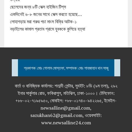
ছেলেদের জন্য ৮টি সেক্স হাইজিন টিপ্‌স
একদিনেই ৬-৮ জনের সাথে সেক্স করতে হয়েছে…
লোহাগড়ায় মরা গরুর পচা মাংস বিক্রি আটক-১
নড়াইলের কামাল প্রতাব গ্রামে যুবককে কুপিয়ে হত্যা
প্রকাশক: মোঃ গোলাম মোস্তফা, সম্পাদক: মোঃ শাহজাহান খান সাজু
বার্তা ও বানিজ্যিক কার্যালয়: শতাব্দী সেন্টার, স্যুইট: ৮ডি (৯ম তলা), ২৯২
ইনার সার্কুলার রোড, ফকিরাপুল, মতিঝিল, ঢাকা-১০০০। টেলিফোন:
+৮৮-০২-৭১৯৫৯৫০, মোবাইল: +৮৮-০১৭৪০-৯৪২২৬৫, ইমেইল-
newsalline@gmail.com,
sazukhan62@gmail.com, ওয়েবসাইট:
www.newsalline24.com