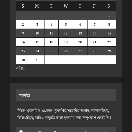
S
M
T
W
T
F
S
1
2
3
4
5
6
7
8
9
10
11
12
13
14
15
16
17
18
19
20
21
22
23
24
25
26
27
28
29
30
31
« Jul
সতর্কতা
নিউজ এ্যালাইন ২৪.কমে প্রকাশিত/প্রচারিত সংবাদ, আলোকচিত্র,
ভিডিওচিত্র, অডিও অনুমতি ছাড়া ব্যবহার করা সম্পূর্ণরূপে বেআইনি।