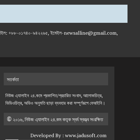
-৭১৯৫৯৫০, মোবাইল: +৮৮-০১৭৪০-৯৪২২৬৫, ইমেইল-newsalline@gmail.com,
সতর্কতা
নিউজ এ্যালাইন ২৪.কমে প্রকাশিত/প্রচারিত সংবাদ, আলোকচিত্র,
ভিডিওচিত্র, অডিও অনুমতি ছাড়া ব্যবহার করা সম্পূর্ণরূপে বেআইনি।
© ২০১৬, নিউজ এ্যালাইন ২৪.কম কতৃক স্বর্ব স্বত্ত্ব সংরক্ষিত
Developed By :
www.jadusoft.com