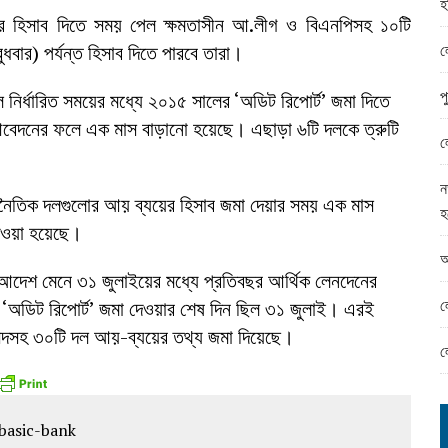
হ
ামের ঈদ সামগ্রী বিতরন
ের হিসাব দিতে সময় পেল ক্ষমতাসীন আ.লীগ ও বিএনপিসহ ১০টি
ন্ড অফিসে ভয়াবহ দুর্নীতি
ল
বার) পর্যন্ত হিসাব দিতে পারবে তারা।
প
নির্ধারিত সময়ের মধ্যে ২০১৫ সালের ‘অডিট রিপোর্ট’ জমা দিতে
েদনের ফলে এক মাস বাড়ানো হয়েছে। এছাড়া ৬টি দলকে ত্রুটি
ল
ন
 রাজনৈতিক দলগুলোর আয় ব্যয়ের হিসাব জমা দেয়ার সময় এক মাস
হ
 দেওয়া হয়েছে।
আ
 আদেশ মেনে ৩১ জুলাইয়ের মধ্যে প্রতিবছর আর্থিক লেনদেনের
ল
র ‘অডিট রিপোর্ট’ জমা দেওয়ার শেষ দিন ছিল ৩১ জুলাই। এরই
জাসদসহ ৩০টি দল আয়-ব্যয়ের তথ্য জমা দিয়েছে।
ল