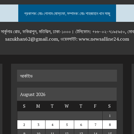
প্রকাশক: মোঃ গোলাম মোস্তফা, সম্পাদক: মোঃ শাহজাহান খান সাজু
তলা), ২৯২ ইনার সার্কুলার রোড, ফকিরাপুল, মতিঝিল, ঢাকা-১০০০। টেলিফোন: +৮৮-০২
sazukhan62@gmail.com, ওয়েবসাইট: www.newsalline24.com
আর্কাইভ
August 2026
S
M
T
W
T
F
S
1
2
3
4
5
6
7
8
9
10
11
12
13
14
15