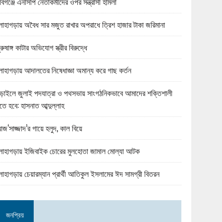
বিগঞ্জে এনসিপি নেতাকর্মীদের ওপর সন্ত্রাসী হামলা
োহাগড়ায় অবৈধ সার মজুত রাখার অপরাধে ত্রিশ হাজার টাকা জরিমানা
ুরুষাঙ্গ কাটার অভিযোগ স্ত্রীর বিরুদ্ধে
োহাগড়ায় আদালতের নিষেধাজ্ঞা অমান্য করে গাছ কর্তন
ড়াইলে জুলাই পদযাত্রা ও পথসভায় সাংগঠনিকভাবে আমাদের শক্তিশালী
তে হবে: হাসনাত আব্দুল্লাহ
জ‘সাজ্জাদ’র গায়ে হলুদ, কাল বিয়ে
োহাগড়ায় ইজিবাইক চোরের মুলহোতা জামাল মোল্যা আটক
োহাগড়ায় চেয়ারম্যান প্রার্থী আতিকুল ইসলামের ঈদ সামগ্রী বিতরন
জনপ্রিয়