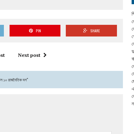
প
ল
ল
PIN
SHARE
গ
ল
দ
st
Next post
ব
ল
ম
েল ১০ রাজনৈতিক দল"
ছ
এ
ল
ন