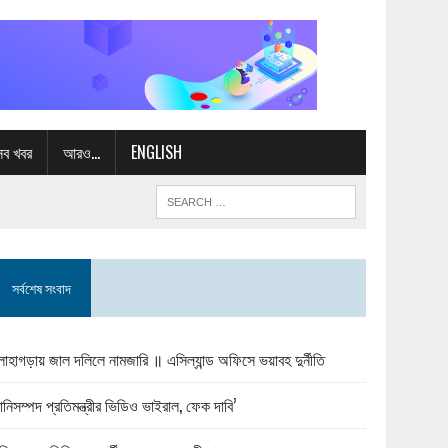
সব খবর
আরও…
ENGLISH
সর্বশেষ সংবাদ
োহাগড়ায় জাল দলিলে নামজারি ॥ এসিল্যান্ড অফিসে ভয়াবহ দুর্নীতি
ানিসম্পদ প্রতিমন্ত্রীর ভিডিও ভাইরাল, ফেক দাবি’