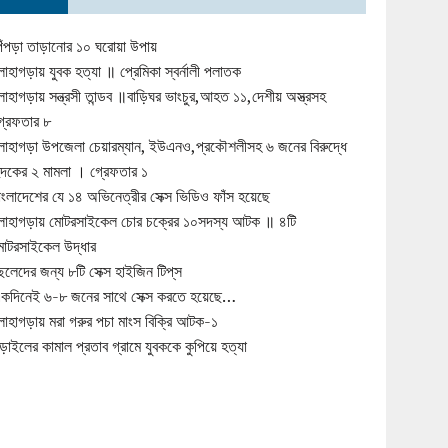
িঁপড়া তাড়ানোর ১০ ঘরোয়া উপায়
োহাগড়ায় যুবক হত্যা ॥ প্রেমিকা স্বর্নালী পলাতক
োহাগড়ায় সন্ত্রসী তান্ডব ॥বাড়িঘর ভাংচুর,আহত ১১,দেশীয় অস্ত্রসহ
্রেফতার ৮
োহাগড়া উপজেলা চেয়ারম্যান, ইউএনও,প্রকৌশলীসহ ৬ জনের বিরুদ্ধে
ুদকের ২ মামলা । গ্রেফতার ১
াংলাদেশের যে ১৪ অভিনেত্রীর সেক্স ভিডিও ফাঁস হয়েছে
োহাগড়ায় মোটরসাইকেল চোর চক্রের ১০সদস্য আটক ॥ ৪টি
োটরসাইকেল উদ্ধার
েলেদের জন্য ৮টি সেক্স হাইজিন টিপ্‌স
কদিনেই ৬-৮ জনের সাথে সেক্স করতে হয়েছে…
োহাগড়ায় মরা গরুর পচা মাংস বিক্রি আটক-১
ড়াইলের কামাল প্রতাব গ্রামে যুবককে কুপিয়ে হত্যা