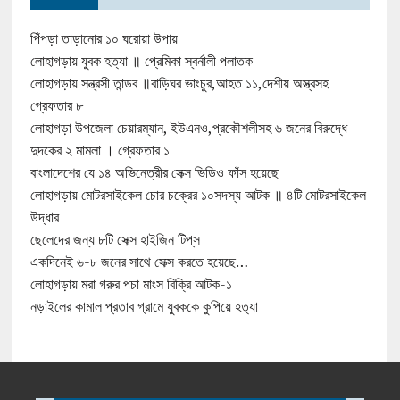
পিঁপড়া তাড়ানোর ১০ ঘরোয়া উপায়
লোহাগড়ায় যুবক হত্যা ॥ প্রেমিকা স্বর্নালী পলাতক
লোহাগড়ায় সন্ত্রসী তান্ডব ॥বাড়িঘর ভাংচুর,আহত ১১,দেশীয় অস্ত্রসহ
গ্রেফতার ৮
লোহাগড়া উপজেলা চেয়ারম্যান, ইউএনও,প্রকৌশলীসহ ৬ জনের বিরুদ্ধে
দুদকের ২ মামলা । গ্রেফতার ১
বাংলাদেশের যে ১৪ অভিনেত্রীর সেক্স ভিডিও ফাঁস হয়েছে
লোহাগড়ায় মোটরসাইকেল চোর চক্রের ১০সদস্য আটক ॥ ৪টি মোটরসাইকেল
উদ্ধার
ছেলেদের জন্য ৮টি সেক্স হাইজিন টিপ্‌স
একদিনেই ৬-৮ জনের সাথে সেক্স করতে হয়েছে…
লোহাগড়ায় মরা গরুর পচা মাংস বিক্রি আটক-১
নড়াইলের কামাল প্রতাব গ্রামে যুবককে কুপিয়ে হত্যা