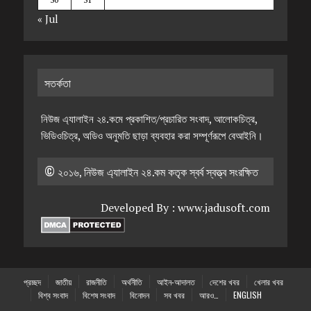
« Jul
সতর্কতা
নিউজ এ্যালাইন ২৪.কমে প্রকাশিত/প্রচারিত সংবাদ, আলোকচিত্র,
ভিডিওচিত্র, অডিও অনুমতি ছাড়া ব্যবহার করা সম্পূর্ণরূপে বেআইনি।
© ২০১৬, নিউজ এ্যালাইন ২৪.কম কতৃক স্বর্ব স্বত্ত্ব সংরক্ষিত
Developed By :
www.jadusoft.com
প্রচ্ছদ
জাতীয়
রাজনীতি
অর্থনীতি
আইন-আদালত
দেশের খবর
খেলার খবর
বিশ্ব সংবাদ
বিশেষ সংবাদ
বিনোদন
সব খবর
আরও…
ENGLISH