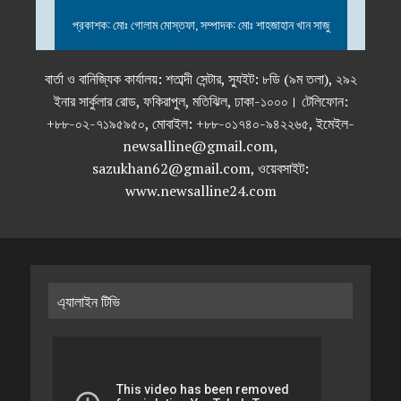
প্রকাশক: মোঃ গোলাম মোস্তফা, সম্পাদক: মোঃ শাহজাহান খান সাজু
বার্তা ও বানিজ্যিক কার্যালয়: শতাব্দী সেন্টার, স্যুইট: ৮ডি (৯ম তলা), ২৯২
ইনার সার্কুলার রোড, ফকিরাপুল, মতিঝিল, ঢাকা-১০০০। টেলিফোন:
+৮৮-০২-৭১৯৫৯৫০, মোবাইল: +৮৮-০১৭৪০-৯৪২২৬৫, ইমেইল-
newsalline@gmail.com,
sazukhan62@gmail.com, ওয়েবসাইট:
www.newsalline24.com
এ্যালাইন টিভি