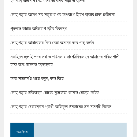
হবিগঞ্জে এনসিপি নেতাকর্মীদের ওপর সন্ত্রাসী হামলা
লোহাগড়ায় অবৈধ সার মজুত রাখার অপরাধে ত্রিশ হাজার টাকা জরিমানা
পুরুষাঙ্গ কাটার অভিযোগ স্ত্রীর বিরুদ্ধে
লোহাগড়ায় আদালতের নিষেধাজ্ঞা অমান্য করে গাছ কর্তন
নড়াইলে জুলাই পদযাত্রা ও পথসভায় সাংগঠনিকভাবে আমাদের শক্তিশালী
হতে হবে: হাসনাত আব্দুল্লাহ
আজ‘সাজ্জাদ’র গায়ে হলুদ, কাল বিয়ে
লোহাগড়ায় ইজিবাইক চোরের মুলহোতা জামাল মোল্যা আটক
লোহাগড়ায় চেয়ারম্যান প্রার্থী আতিকুল ইসলামের ঈদ সামগ্রী বিতরন
জনপ্রিয়