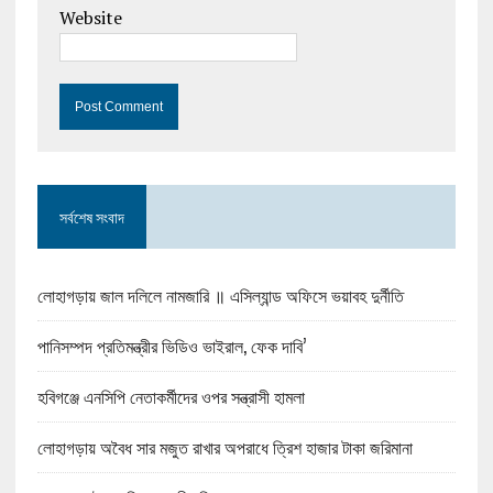
Website
সর্বশেষ সংবাদ
লোহাগড়ায় জাল দলিলে নামজারি ॥ এসিল্যান্ড অফিসে ভয়াবহ দুর্নীতি
পানিসম্পদ প্রতিমন্ত্রীর ভিডিও ভাইরাল, ফেক দাবি’
হবিগঞ্জে এনসিপি নেতাকর্মীদের ওপর সন্ত্রাসী হামলা
লোহাগড়ায় অবৈধ সার মজুত রাখার অপরাধে ত্রিশ হাজার টাকা জরিমানা