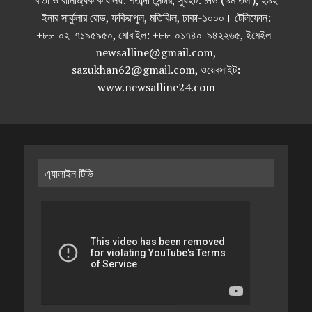
বার্তা ও বানিজ্যিক কার্যালয়: শতাব্দী সেন্টার, স্যুইট: ৮ডি (৯ম তলা), ২৯২
ইনার সার্কুলার রোড, ফকিরাপুল, মতিঝিল, ঢাকা-১০০০। টেলিফোন:
+৮৮-০২-৭১৯৫৯৫০, মোবাইল: +৮৮-০১৭৪০-৯৪২২৬৫, ইমেইল-
newsalline@gmail.com,
sazukhan62@gmail.com, ওয়েবসাইট:
www.newsalline24.com
এ্যালাইন টিভি