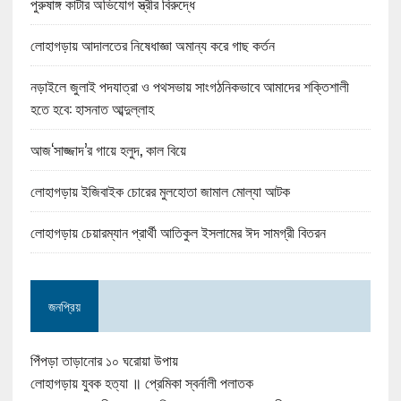
পুরুষাঙ্গ কাটার অভিযোগ স্ত্রীর বিরুদ্ধে
লোহাগড়ায় আদালতের নিষেধাজ্ঞা অমান্য করে গাছ কর্তন
নড়াইলে জুলাই পদযাত্রা ও পথসভায় সাংগঠনিকভাবে আমাদের শক্তিশালী
হতে হবে: হাসনাত আব্দুল্লাহ
আজ‘সাজ্জাদ’র গায়ে হলুদ, কাল বিয়ে
লোহাগড়ায় ইজিবাইক চোরের মুলহোতা জামাল মোল্যা আটক
লোহাগড়ায় চেয়ারম্যান প্রার্থী আতিকুল ইসলামের ঈদ সামগ্রী বিতরন
জনপ্রিয়
পিঁপড়া তাড়ানোর ১০ ঘরোয়া উপায়
লোহাগড়ায় যুবক হত্যা ॥ প্রেমিকা স্বর্নালী পলাতক