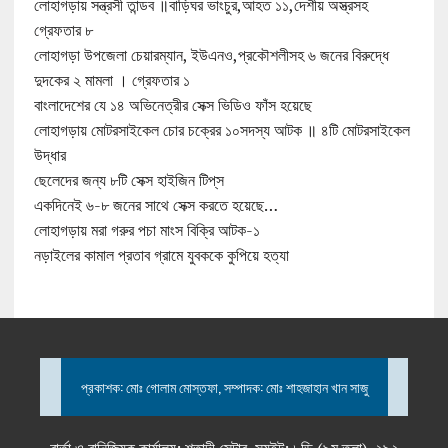
লোহাগড়ায় সন্ত্রসী তান্ডব ॥বাড়িঘর ভাংচুর,আহত ১১,দেশীয় অস্ত্রসহ
গ্রেফতার ৮
লোহাগড়া উপজেলা চেয়ারম্যান, ইউএনও,প্রকৌশলীসহ ৬ জনের বিরুদ্ধে
দুদকের ২ মামলা । গ্রেফতার ১
বাংলাদেশের যে ১৪ অভিনেত্রীর সেক্স ভিডিও ফাঁস হয়েছে
লোহাগড়ায় মোটরসাইকেল চোর চক্রের ১০সদস্য আটক ॥ ৪টি মোটরসাইকেল
উদ্ধার
ছেলেদের জন্য ৮টি সেক্স হাইজিন টিপ্‌স
একদিনেই ৬-৮ জনের সাথে সেক্স করতে হয়েছে…
লোহাগড়ায় মরা গরুর পচা মাংস বিক্রি আটক-১
নড়াইলের কামাল প্রতাব গ্রামে যুবককে কুপিয়ে হত্যা
প্রকাশক: মোঃ গোলাম মোস্তফা, সম্পাদক: মোঃ শাহজাহান খান সাজু