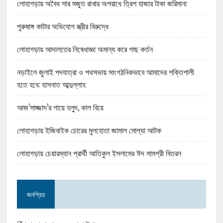
লোহাগড়ায় অবৈধ সার মজুত রাখার অপরাধে ত্রিশ হাজার টাকা জরিমানা
পুরুষাঙ্গ কাটার অভিযোগ স্ত্রীর বিরুদ্ধে
লোহাগড়ায় আদালতের নিষেধাজ্ঞা অমান্য করে গাছ কর্তন
নড়াইলে জুলাই পদযাত্রা ও পথসভায় সাংগঠনিকভাবে আমাদের শক্তিশালী
হতে হবে: হাসনাত আব্দুল্লাহ
আজ‘সাজ্জাদ’র গায়ে হলুদ, কাল বিয়ে
লোহাগড়ায় ইজিবাইক চোরের মুলহোতা জামাল মোল্যা আটক
লোহাগড়ায় চেয়ারম্যান প্রার্থী আতিকুল ইসলামের ঈদ সামগ্রী বিতরন
জনপ্রিয়