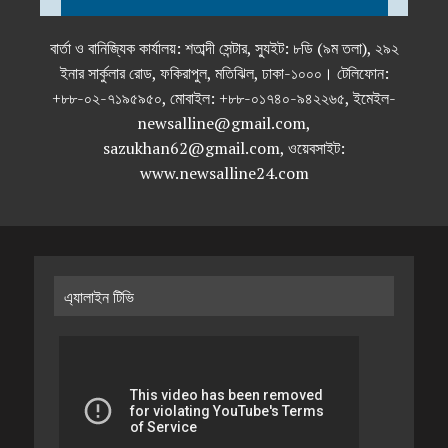
বার্তা ও বানিজ্যিক কার্যালয়: শতাব্দী সেন্টার, স্যুইট: ৮ডি (৯ম তলা), ২৯২
ইনার সার্কুলার রোড, ফকিরাপুল, মতিঝিল, ঢাকা-১০০০। টেলিফোন:
+৮৮-০২-৭১৯৫৯৫০, মোবাইল: +৮৮-০১৭৪০-৯৪২২৬৫, ইমেইল-
newsalline@gmail.com,
sazukhan62@gmail.com, ওয়েবসাইট:
www.newsalline24.com
এ্যালাইন টিভি