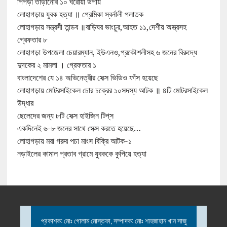
পিঁপড়া তাড়ানোর ১০ ঘরোয়া উপায়
লোহাগড়ায় যুবক হত্যা ॥ প্রেমিকা স্বর্নালী পলাতক
লোহাগড়ায় সন্ত্রসী তান্ডব ॥বাড়িঘর ভাংচুর,আহত ১১,দেশীয় অস্ত্রসহ
গ্রেফতার ৮
লোহাগড়া উপজেলা চেয়ারম্যান, ইউএনও,প্রকৌশলীসহ ৬ জনের বিরুদ্ধে
দুদকের ২ মামলা । গ্রেফতার ১
বাংলাদেশের যে ১৪ অভিনেত্রীর সেক্স ভিডিও ফাঁস হয়েছে
লোহাগড়ায় মোটরসাইকেল চোর চক্রের ১০সদস্য আটক ॥ ৪টি মোটরসাইকেল
উদ্ধার
ছেলেদের জন্য ৮টি সেক্স হাইজিন টিপ্‌স
একদিনেই ৬-৮ জনের সাথে সেক্স করতে হয়েছে…
লোহাগড়ায় মরা গরুর পচা মাংস বিক্রি আটক-১
নড়াইলের কামাল প্রতাব গ্রামে যুবককে কুপিয়ে হত্যা
প্রকাশক: মোঃ গোলাম মোস্তফা, সম্পাদক: মোঃ শাহজাহান খান সাজু