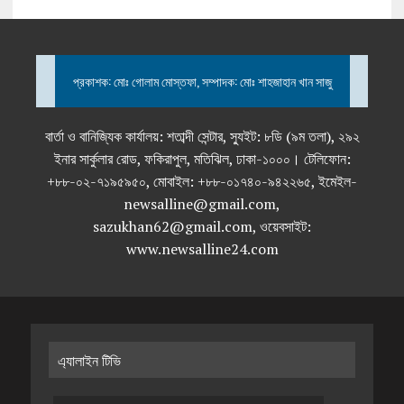
প্রকাশক: মোঃ গোলাম মোস্তফা, সম্পাদক: মোঃ শাহজাহান খান সাজু
বার্তা ও বানিজ্যিক কার্যালয়: শতাব্দী সেন্টার, স্যুইট: ৮ডি (৯ম তলা), ২৯২
ইনার সার্কুলার রোড, ফকিরাপুল, মতিঝিল, ঢাকা-১০০০। টেলিফোন:
+৮৮-০২-৭১৯৫৯৫০, মোবাইল: +৮৮-০১৭৪০-৯৪২২৬৫, ইমেইল-
newsalline@gmail.com,
sazukhan62@gmail.com, ওয়েবসাইট:
www.newsalline24.com
এ্যালাইন টিভি