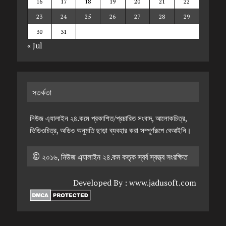
16
17
18
19
20
21
22
23
24
25
26
27
28
29
30
31
« Jul
সতর্কতা
নিউজ এ্যালাইন ২৪.কমে প্রকাশিত/প্রচারিত সংবাদ, আলোকচিত্র,
ভিডিওচিত্র, অডিও অনুমতি ছাড়া ব্যবহার করা সম্পূর্ণরূপে বেআইনি।
© ২০১৬, নিউজ এ্যালাইন ২৪.কম কতৃক স্বর্ব স্বত্ত্ব সংরক্ষিত
Developed By :
www.jadusoft.com