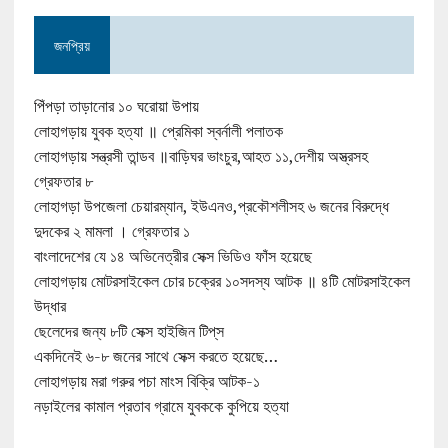
জনপ্রিয়
পিঁপড়া তাড়ানোর ১০ ঘরোয়া উপায়
লোহাগড়ায় যুবক হত্যা ॥ প্রেমিকা স্বর্নালী পলাতক
লোহাগড়ায় সন্ত্রসী তান্ডব ॥বাড়িঘর ভাংচুর,আহত ১১,দেশীয় অস্ত্রসহ
গ্রেফতার ৮
লোহাগড়া উপজেলা চেয়ারম্যান, ইউএনও,প্রকৌশলীসহ ৬ জনের বিরুদ্ধে
দুদকের ২ মামলা । গ্রেফতার ১
বাংলাদেশের যে ১৪ অভিনেত্রীর সেক্স ভিডিও ফাঁস হয়েছে
লোহাগড়ায় মোটরসাইকেল চোর চক্রের ১০সদস্য আটক ॥ ৪টি মোটরসাইকেল
উদ্ধার
ছেলেদের জন্য ৮টি সেক্স হাইজিন টিপ্‌স
একদিনেই ৬-৮ জনের সাথে সেক্স করতে হয়েছে…
লোহাগড়ায় মরা গরুর পচা মাংস বিক্রি আটক-১
নড়াইলের কামাল প্রতাব গ্রামে যুবককে কুপিয়ে হত্যা