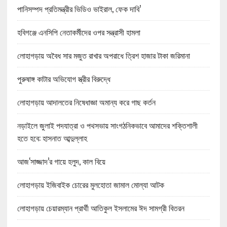
পানিসম্পদ প্রতিমন্ত্রীর ভিডিও ভাইরাল, ফেক দাবি’
হবিগঞ্জে এনসিপি নেতাকর্মীদের ওপর সন্ত্রাসী হামলা
লোহাগড়ায় অবৈধ সার মজুত রাখার অপরাধে ত্রিশ হাজার টাকা জরিমানা
পুরুষাঙ্গ কাটার অভিযোগ স্ত্রীর বিরুদ্ধে
লোহাগড়ায় আদালতের নিষেধাজ্ঞা অমান্য করে গাছ কর্তন
নড়াইলে জুলাই পদযাত্রা ও পথসভায় সাংগঠনিকভাবে আমাদের শক্তিশালী
হতে হবে: হাসনাত আব্দুল্লাহ
আজ‘সাজ্জাদ’র গায়ে হলুদ, কাল বিয়ে
লোহাগড়ায় ইজিবাইক চোরের মুলহোতা জামাল মোল্যা আটক
লোহাগড়ায় চেয়ারম্যান প্রার্থী আতিকুল ইসলামের ঈদ সামগ্রী বিতরন