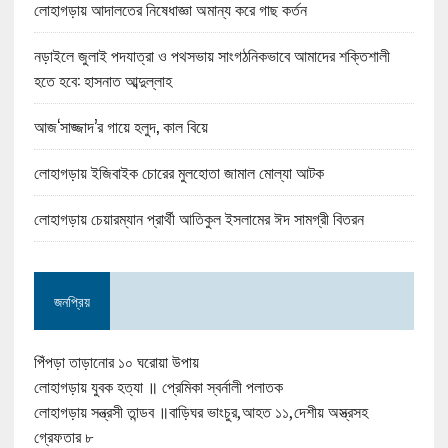
লোহাগড়ায় আদালতের নিষেধাজ্ঞা অমান্য করে গাছ কর্তন
নড়াইলে জুলাই পদযাত্রা ও পথসভায় সাংগঠনিকভাবে আমাদের শক্তিশালী
হতে হবে: হাসনাত আব্দুল্লাহ
আজ‘সাজ্জাদ’র গায়ে হলুদ, কাল বিয়ে
লোহাগড়ায় ইজিবাইক চোরের মুলহোতা জামাল মোল্যা আটক
লোহাগড়ায় চেয়ারম্যান প্রার্থী আতিকুল ইসলামের ঈদ সামগ্রী বিতরন
জনপ্রিয়
পিঁপড়া তাড়ানোর ১০ ঘরোয়া উপায়
লোহাগড়ায় যুবক হত্যা ॥ প্রেমিকা স্বর্নালী পলাতক
লোহাগড়ায় সন্ত্রসী তান্ডব ॥বাড়িঘর ভাংচুর,আহত ১১,দেশীয় অস্ত্রসহ
গ্রেফতার ৮