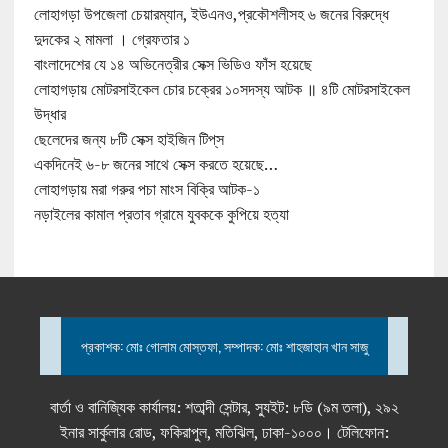
লোহাগড়া উপজেলা চেয়ারম্যান, ইউএনও,প্রকৌশলীসহ ৬ জনের বিরুদ্ধে
দুদকের ২ মামলা । গ্রেফতার ১
বাংলাদেশের যে ১৪ অভিনেত্রীর সেক্স ভিডিও ফাঁস হয়েছে
লোহাগড়ায় মোটরসাইকেল চোর চক্রের ১০সদস্য আটক ॥ ৪টি মোটরসাইকেল
উদ্ধার
ছেলেদের জন্য ৮টি সেক্স হাইজিন টিপ্‌স
একদিনেই ৬-৮ জনের সাথে সেক্স করতে হয়েছে…
লোহাগড়ায় মরা গরুর পচা মাংস বিক্রি আটক-১
নড়াইলের কামাল প্রতাব গ্রামে যুবককে কুপিয়ে হত্যা
প্রকাশক: মোঃ গোলাম মোস্তফা, সম্পাদক: মোঃ শাহজাহান খান সাজু
বার্তা ও বানিজ্যিক কার্যালয়: শতাব্দী সেন্টার, স্যুইট: ৮ডি (৯ম তলা), ২৯২
ইনার সার্কুলার রোড, ফকিরাপুল, মতিঝিল, ঢাকা-১০০০। টেলিফোন: