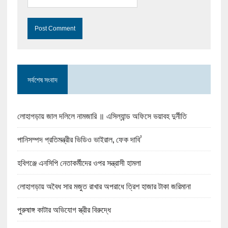
সর্বশেষ সংবাদ
লোহাগড়ায় জাল দলিলে নামজারি ॥ এসিল্যান্ড অফিসে ভয়াবহ দুর্নীতি
পানিসম্পদ প্রতিমন্ত্রীর ভিডিও ভাইরাল, ফেক দাবি’
হবিগঞ্জে এনসিপি নেতাকর্মীদের ওপর সন্ত্রাসী হামলা
লোহাগড়ায় অবৈধ সার মজুত রাখার অপরাধে ত্রিশ হাজার টাকা জরিমানা
পুরুষাঙ্গ কাটার অভিযোগ স্ত্রীর বিরুদ্ধে