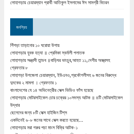
লোহাগড়ায় চেয়ারম্যান প্রার্থী আতিকুল ইসলামের ঈদ সামগ্রী বিতরন
জনপ্রিয়
পিঁপড়া তাড়ানোর ১০ ঘরোয়া উপায়
লোহাগড়ায় যুবক হত্যা ॥ প্রেমিকা স্বর্নালী পলাতক
লোহাগড়ায় সন্ত্রসী তান্ডব ॥বাড়িঘর ভাংচুর,আহত ১১,দেশীয় অস্ত্রসহ
গ্রেফতার ৮
লোহাগড়া উপজেলা চেয়ারম্যান, ইউএনও,প্রকৌশলীসহ ৬ জনের বিরুদ্ধে
দুদকের ২ মামলা । গ্রেফতার ১
বাংলাদেশের যে ১৪ অভিনেত্রীর সেক্স ভিডিও ফাঁস হয়েছে
লোহাগড়ায় মোটরসাইকেল চোর চক্রের ১০সদস্য আটক ॥ ৪টি মোটরসাইকেল
উদ্ধার
ছেলেদের জন্য ৮টি সেক্স হাইজিন টিপ্‌স
একদিনেই ৬-৮ জনের সাথে সেক্স করতে হয়েছে…
লোহাগড়ায় মরা গরুর পচা মাংস বিক্রি আটক-১