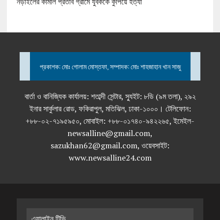
নড়াইলের কামাল প্রতাব গ্রামে যুবককে কুপিয়ে হত্যা
প্রকাশক: মোঃ গোলাম মোস্তফা, সম্পাদক: মোঃ শাহজাহান খান সাজু
বার্তা ও বানিজ্যিক কার্যালয়: শতাব্দী সেন্টার, স্যুইট: ৮ডি (৯ম তলা), ২৯২
ইনার সার্কুলার রোড, ফকিরাপুল, মতিঝিল, ঢাকা-১০০০। টেলিফোন:
+৮৮-০২-৭১৯৫৯৫০, মোবাইল: +৮৮-০১৭৪০-৯৪২২৬৫, ইমেইল-
newsalline@gmail.com,
sazukhan62@gmail.com, ওয়েবসাইট:
www.newsalline24.com
এ্যালাইন টিভি