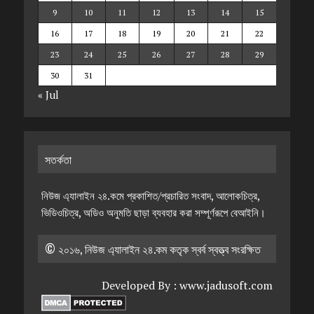
9
10
11
12
13
14
15
16
17
18
19
20
21
22
23
24
25
26
27
28
29
30
31
« Jul
সতর্কতা
নিউজ এ্যালাইন ২৪.কমে প্রকাশিত/প্রচারিত সংবাদ, আলোকচিত্র,
ভিডিওচিত্র, অডিও অনুমতি ছাড়া ব্যবহার করা সম্পূর্ণরূপে বেআইনি।
© ২০১৬, নিউজ এ্যালাইন ২৪.কম কতৃক স্বর্ব স্বত্ত্ব সংরক্ষিত
Developed By :
www.jadusoft.com