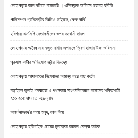
লোহাগড়ায় জাল দলিলে নামজারি ॥ এসিল্যান্ড অফিসে ভয়াবহ দুর্নীতি
পানিসম্পদ প্রতিমন্ত্রীর ভিডিও ভাইরাল, ফেক দাবি’
হবিগঞ্জে এনসিপি নেতাকর্মীদের ওপর সন্ত্রাসী হামলা
লোহাগড়ায় অবৈধ সার মজুত রাখার অপরাধে ত্রিশ হাজার টাকা জরিমানা
পুরুষাঙ্গ কাটার অভিযোগ স্ত্রীর বিরুদ্ধে
লোহাগড়ায় আদালতের নিষেধাজ্ঞা অমান্য করে গাছ কর্তন
নড়াইলে জুলাই পদযাত্রা ও পথসভায় সাংগঠনিকভাবে আমাদের শক্তিশালী
হতে হবে: হাসনাত আব্দুল্লাহ
আজ‘সাজ্জাদ’র গায়ে হলুদ, কাল বিয়ে
লোহাগড়ায় ইজিবাইক চোরের মুলহোতা জামাল মোল্যা আটক