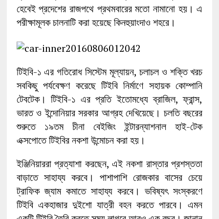
হেবেই প্রদেশের রাজপথে প্রথমবারের মতো নামানো হয়। এ
পরীক্ষামূলক চালনাটি করা হয়েছে কিনহুয়াংদাও শহরে।
টিইবি-১ এর গতিরোধ সিস্টেম মূল্যায়ন, চলাচল ও শক্তি খরচ
সবকিছু পর্যবেক্ষণ করেছে টিইবি নির্মাণে সহায়ক কোম্পানি
টেবটেক। টিইবি-১ এর প্রতি ইতোমধ্যে ব্রাজিল, ফ্রান্স,
ভারত ও ইন্দোনিয়ার সরকার আগ্রহ দেখিয়েছে। চলতি বছরের
শুরুতে ১৯তম চীন‍া বেইজিং ইন্টারন্যাশনাল হাই-টেক
এক্সপোতে টিইবির নকশ‍া উন্মোচন করা হয়।
ইঞ্জিনিয়াররা প্রত্যাশা করছেন, এই নকশা রাস্তার প্রশস্ততা
বাড়াতে সাহায্য করবে। পাশাপাশি রোজকার বাসের চেয়ে
ট্রাফিক জ্যাম কমাতে সাহায্য করবে। ভবিষ্যৎ সংস্করণে
টিইবি একহাজার দুইশো যাত্রী বহন করতে পারবে। এমন
একটি টিইবি তৈরি করতে সময় লাগবে আরও এক বছর। জানান