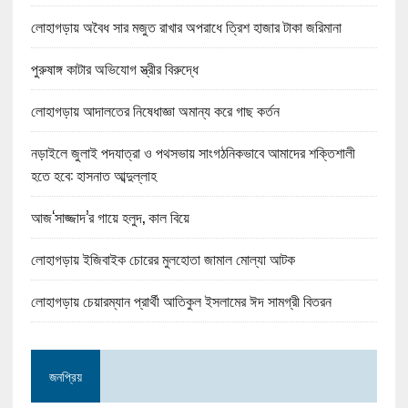
লোহাগড়ায় অবৈধ সার মজুত রাখার অপরাধে ত্রিশ হাজার টাকা জরিমানা
পুরুষাঙ্গ কাটার অভিযোগ স্ত্রীর বিরুদ্ধে
লোহাগড়ায় আদালতের নিষেধাজ্ঞা অমান্য করে গাছ কর্তন
নড়াইলে জুলাই পদযাত্রা ও পথসভায় সাংগঠনিকভাবে আমাদের শক্তিশালী
হতে হবে: হাসনাত আব্দুল্লাহ
আজ‘সাজ্জাদ’র গায়ে হলুদ, কাল বিয়ে
লোহাগড়ায় ইজিবাইক চোরের মুলহোতা জামাল মোল্যা আটক
লোহাগড়ায় চেয়ারম্যান প্রার্থী আতিকুল ইসলামের ঈদ সামগ্রী বিতরন
জনপ্রিয়