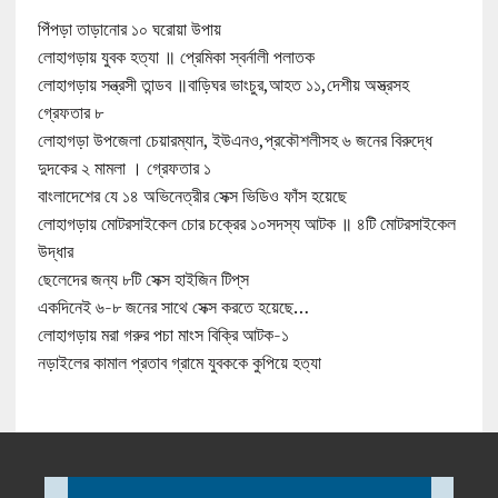
পিঁপড়া তাড়ানোর ১০ ঘরোয়া উপায়
লোহাগড়ায় যুবক হত্যা ॥ প্রেমিকা স্বর্নালী পলাতক
লোহাগড়ায় সন্ত্রসী তান্ডব ॥বাড়িঘর ভাংচুর,আহত ১১,দেশীয় অস্ত্রসহ
গ্রেফতার ৮
লোহাগড়া উপজেলা চেয়ারম্যান, ইউএনও,প্রকৌশলীসহ ৬ জনের বিরুদ্ধে
দুদকের ২ মামলা । গ্রেফতার ১
বাংলাদেশের যে ১৪ অভিনেত্রীর সেক্স ভিডিও ফাঁস হয়েছে
লোহাগড়ায় মোটরসাইকেল চোর চক্রের ১০সদস্য আটক ॥ ৪টি মোটরসাইকেল
উদ্ধার
ছেলেদের জন্য ৮টি সেক্স হাইজিন টিপ্‌স
একদিনেই ৬-৮ জনের সাথে সেক্স করতে হয়েছে…
লোহাগড়ায় মরা গরুর পচা মাংস বিক্রি আটক-১
নড়াইলের কামাল প্রতাব গ্রামে যুবককে কুপিয়ে হত্যা