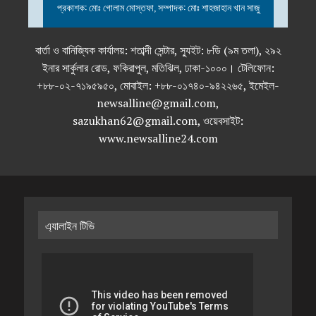
প্রকাশক: মোঃ গোলাম মোস্তফা, সম্পাদক: মোঃ শাহজাহান খান সাজু
বার্তা ও বানিজ্যিক কার্যালয়: শতাব্দী সেন্টার, স্যুইট: ৮ডি (৯ম তলা), ২৯২
ইনার সার্কুলার রোড, ফকিরাপুল, মতিঝিল, ঢাকা-১০০০। টেলিফোন:
+৮৮-০২-৭১৯৫৯৫০, মোবাইল: +৮৮-০১৭৪০-৯৪২২৬৫, ইমেইল-
newsalline@gmail.com,
sazukhan62@gmail.com, ওয়েবসাইট:
www.newsalline24.com
এ্যালাইন টিভি