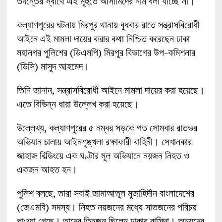
তদন্তের স্বার্থে এই মূহুর্তে আসামিদের নাম বলা যাচ্ছে না।’
কল্যাণপুরের ঘটনায় মিরপুর থানায় বুধবার রাতে সন্ত্রাসবিরোধী
আইনে এই মামলা দায়ের করার কথা নিশ্চিত করেছেন ঢাকা
মহানগর পুলিশের (ডিএমপি) মিরপুর বিভাগের উপ-কমিশনার
(ডিসি) মাসুদ আহমেদ।
তিনি জানান, সন্ত্রাসবিরোধী আইনে মামলা দায়ের করা হয়েছে।
এতে বিভিন্ন ধারা উল্লেখ করা হয়েছে।
উল্লেখ্য, কল্যাণপুরের ৫ নম্বর সড়কে গত সোমবার রাতভর
অভিযান চালায় আইনশৃঙ্খলা রক্ষাকারী বাহিনী। সেখানকার
জাহাজ বিল্ডিংয়ে এক ঘণ্টার মূল অভিযানে নয়জন নিহত ও
একজন আহত হন।
পুলিশ বলছে, তারা সবাই জামাআতুল মুজাহিদীন বাংলাদেশের
(জেএমবি) সদস্য। নিহত নয়জনের মধ্যে সাতজনের পরিচয়
পাওয়া গেছে। তাদের তিনজন ছিলেন ঢাকার বাসিন্দা। অন্যদের