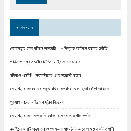
সর্বশেষ সংবাদ
লোহাগড়ায় জাল দলিলে নামজারি ॥ এসিল্যান্ড অফিসে ভয়াবহ দুর্নীতি
পানিসম্পদ প্রতিমন্ত্রীর ভিডিও ভাইরাল, ফেক দাবি’
হবিগঞ্জে এনসিপি নেতাকর্মীদের ওপর সন্ত্রাসী হামলা
লোহাগড়ায় অবৈধ সার মজুত রাখার অপরাধে ত্রিশ হাজার টাকা জরিমানা
পুরুষাঙ্গ কাটার অভিযোগ স্ত্রীর বিরুদ্ধে
লোহাগড়ায় আদালতের নিষেধাজ্ঞা অমান্য করে গাছ কর্তন
নড়াইলে জুলাই পদযাত্রা ও পথসভায় সাংগঠনিকভাবে আমাদের শক্তিশালী