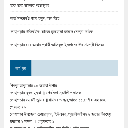
হতে হবে: হাসনাত আব্দুল্লাহ
আজ‘সাজ্জাদ’র গায়ে হলুদ, কাল বিয়ে
লোহাগড়ায় ইজিবাইক চোরের মুলহোতা জামাল মোল্যা আটক
লোহাগড়ায় চেয়ারম্যান প্রার্থী আতিকুল ইসলামের ঈদ সামগ্রী বিতরন
জনপ্রিয়
পিঁপড়া তাড়ানোর ১০ ঘরোয়া উপায়
লোহাগড়ায় যুবক হত্যা ॥ প্রেমিকা স্বর্নালী পলাতক
লোহাগড়ায় সন্ত্রসী তান্ডব ॥বাড়িঘর ভাংচুর,আহত ১১,দেশীয় অস্ত্রসহ
গ্রেফতার ৮
লোহাগড়া উপজেলা চেয়ারম্যান, ইউএনও,প্রকৌশলীসহ ৬ জনের বিরুদ্ধে
দুদকের ২ মামলা । গ্রেফতার ১