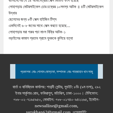
বাংলাদেশের যে ১৪ অভিনেত্রীর সেক্স ভিডিও ফাঁস হয়েছে
লোহাগড়ায় মোটরসাইকেল চোর চক্রের ১০সদস্য আটক ॥ ৪টি মোটরসাইকেল
উদ্ধার
ছেলেদের জন্য ৮টি সেক্স হাইজিন টিপ্‌স
একদিনেই ৬-৮ জনের সাথে সেক্স করতে হয়েছে…
লোহাগড়ায় মরা গরুর পচা মাংস বিক্রি আটক-১
নড়াইলের কামাল প্রতাব গ্রামে যুবককে কুপিয়ে হত্যা
প্রকাশক: মোঃ গোলাম মোস্তফা, সম্পাদক: মোঃ শাহজাহান খান সাজু
বার্তা ও বানিজ্যিক কার্যালয়: শতাব্দী সেন্টার, স্যুইট: ৮ডি (৯ম তলা), ২৯২
ইনার সার্কুলার রোড, ফকিরাপুল, মতিঝিল, ঢাকা-১০০০। টেলিফোন:
+৮৮-০২-৭১৯৫৯৫০, মোবাইল: +৮৮-০১৭৪০-৯৪২২৬৫, ইমেইল-
newsalline@gmail.com,
sazukhan62@gmail.com, ওয়েবসাইট: