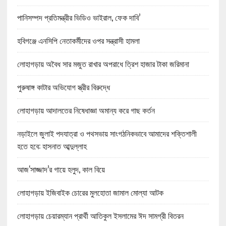
পানিসম্পদ প্রতিমন্ত্রীর ভিডিও ভাইরাল, ফেক দাবি’
হবিগঞ্জে এনসিপি নেতাকর্মীদের ওপর সন্ত্রাসী হামলা
লোহাগড়ায় অবৈধ সার মজুত রাখার অপরাধে ত্রিশ হাজার টাকা জরিমানা
পুরুষাঙ্গ কাটার অভিযোগ স্ত্রীর বিরুদ্ধে
লোহাগড়ায় আদালতের নিষেধাজ্ঞা অমান্য করে গাছ কর্তন
নড়াইলে জুলাই পদযাত্রা ও পথসভায় সাংগঠনিকভাবে আমাদের শক্তিশালী
হতে হবে: হাসনাত আব্দুল্লাহ
আজ‘সাজ্জাদ’র গায়ে হলুদ, কাল বিয়ে
লোহাগড়ায় ইজিবাইক চোরের মুলহোতা জামাল মোল্যা আটক
লোহাগড়ায় চেয়ারম্যান প্রার্থী আতিকুল ইসলামের ঈদ সামগ্রী বিতরন