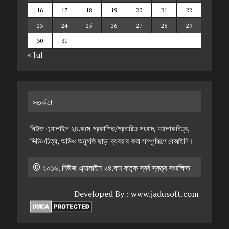
16
17
18
19
20
21
22
23
24
25
26
27
28
29
30
31
« Jul
সতর্কতা
নিউজ এ্যালাইন ২৪.কমে প্রকাশিত/প্রচারিত সংবাদ, আলোকচিত্র,
ভিডিওচিত্র, অডিও অনুমতি ছাড়া ব্যবহার করা সম্পূর্ণরূপে বেআইনি।
© ২০১৬, নিউজ এ্যালাইন ২৪.কম কতৃক স্বর্ব স্বত্ত্ব সংরক্ষিত
Developed By :
www.jadusoft.com