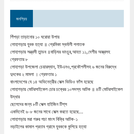
জনপ্রিয়
পিঁপড়া তাড়ানোর ১০ ঘরোয়া উপায়
লোহাগড়ায় যুবক হত্যা ॥ প্রেমিকা স্বর্নালী পলাতক
লোহাগড়ায় সন্ত্রসী তান্ডব ॥বাড়িঘর ভাংচুর,আহত ১১,দেশীয় অস্ত্রসহ
গ্রেফতার ৮
লোহাগড়া উপজেলা চেয়ারম্যান, ইউএনও,প্রকৌশলীসহ ৬ জনের বিরুদ্ধে
দুদকের ২ মামলা । গ্রেফতার ১
বাংলাদেশের যে ১৪ অভিনেত্রীর সেক্স ভিডিও ফাঁস হয়েছে
লোহাগড়ায় মোটরসাইকেল চোর চক্রের ১০সদস্য আটক ॥ ৪টি মোটরসাইকেল
উদ্ধার
ছেলেদের জন্য ৮টি সেক্স হাইজিন টিপ্‌স
একদিনেই ৬-৮ জনের সাথে সেক্স করতে হয়েছে…
লোহাগড়ায় মরা গরুর পচা মাংস বিক্রি আটক-১
নড়াইলের কামাল প্রতাব গ্রামে যুবককে কুপিয়ে হত্যা