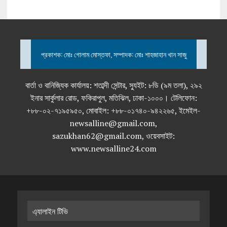
প্রকাশক: মোঃ গোলাম মোস্তফা, সম্পাদক: মোঃ শাহজাহান খান সাজু
বার্তা ও বানিজ্যিক কার্যালয়: শতাব্দী সেন্টার, স্যুইট: ৮ডি (৯ম তলা), ২৯২
ইনার সার্কুলার রোড, ফকিরাপুল, মতিঝিল, ঢাকা-১০০০। টেলিফোন:
+৮৮-০২-৭১৯৫৯৫০, মোবাইল: +৮৮-০১৭৪০-৯৪২২৬৫, ইমেইল-
newsalline@gmail.com,
sazukhan62@gmail.com, ওয়েবসাইট:
www.newsalline24.com
এ্যালাইন টিভি