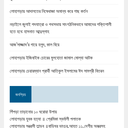
লোহাগড়ায় আদালতের নিষেধাজ্ঞা অমান্য করে গাছ কর্তন
নড়াইলে জুলাই পদযাত্রা ও পথসভায় সাংগঠনিকভাবে আমাদের শক্তিশালী
হতে হবে: হাসনাত আব্দুল্লাহ
আজ‘সাজ্জাদ’র গায়ে হলুদ, কাল বিয়ে
লোহাগড়ায় ইজিবাইক চোরের মুলহোতা জামাল মোল্যা আটক
লোহাগড়ায় চেয়ারম্যান প্রার্থী আতিকুল ইসলামের ঈদ সামগ্রী বিতরন
জনপ্রিয়
পিঁপড়া তাড়ানোর ১০ ঘরোয়া উপায়
লোহাগড়ায় যুবক হত্যা ॥ প্রেমিকা স্বর্নালী পলাতক
লোহাগড়ায় সন্ত্রসী তান্ডব ॥বাড়িঘর ভাংচুর,আহত ১১,দেশীয় অস্ত্রসহ