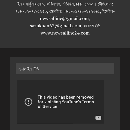
ইনার সার্কুলার রোড, ফকিরাপুল, মতিঝিল, ঢাকা-১০০০। টেলিফোন:
+৮৮-০২-৭১৯৫৯৫০, মোবাইল: +৮৮-০১৭৪০-৯৪২২৬৫, ইমেইল-
newsalline@gmail.com,
sazukhan62@gmail.com, ওয়েবসাইট:
www.newsalline24.com
এ্যালাইন টিভি