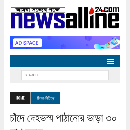
HOME
চিত্র-বিচিত্র
চাঁদে দেহভস্ম পাঠানোর ভাড়া ৩০