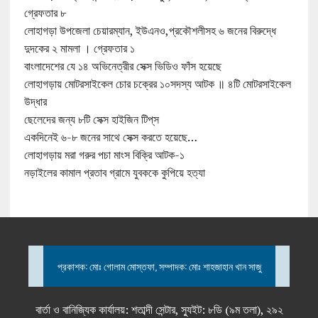
গ্রেফতার ৮
লোহাগড়া উপজেলা চেয়ারম্যান, ইউএনও,প্রকৌশলীসহ ৬ জনের বিরুদ্ধে
দুদকের ২ মামলা । গ্রেফতার ১
বাংলাদেশের যে ১৪ অভিনেত্রীর সেক্স ভিডিও ফাঁস হয়েছে
লোহাগড়ায় মোটরসাইকেল চোর চক্রের ১০সদস্য আটক ॥ ৪টি মোটরসাইকেল
উদ্ধার
ছেলেদের জন্য ৮টি সেক্স হাইজিন টিপ্‌স
একদিনেই ৬-৮ জনের সাথে সেক্স করতে হয়েছে…
লোহাগড়ায় মরা গরুর পচা মাংস বিক্রি আটক-১
নড়াইলের কামাল প্রতাব গ্রামে যুবককে কুপিয়ে হত্যা
প্রকাশক: মোঃ গোলাম মোস্তফা, সম্পাদক: মোঃ শাহজাহান খান সাজু
বার্তা ও বানিজ্যিক কার্যালয়: শতাব্দী সেন্টার, স্যুইট: ৮ডি (৯ম তলা), ২৯২