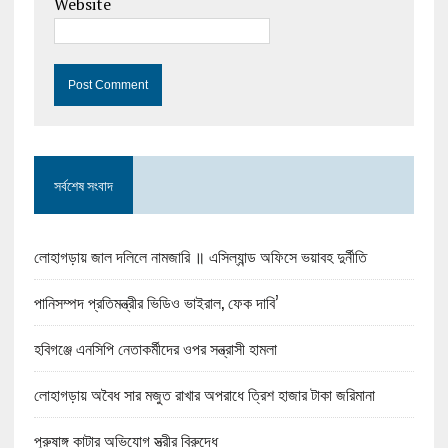
Website
সর্বশেষ সংবাদ
লোহাগড়ায় জাল দলিলে নামজারি ॥ এসিল্যান্ড অফিসে ভয়াবহ দুর্নীতি
পানিসম্পদ প্রতিমন্ত্রীর ভিডিও ভাইরাল, ফেক দাবি’
হবিগঞ্জে এনসিপি নেতাকর্মীদের ওপর সন্ত্রাসী হামলা
লোহাগড়ায় অবৈধ সার মজুত রাখার অপরাধে ত্রিশ হাজার টাকা জরিমানা
পুরুষাঙ্গ কাটার অভিযোগ স্ত্রীর বিরুদ্ধে