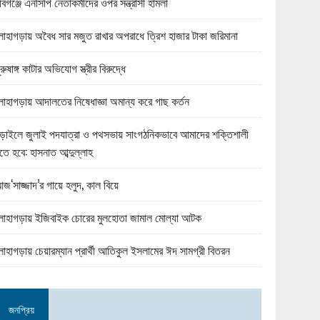
বিগঞ্জে এনসিপি নেতাকর্মীদের ওপর সন্ত্রাসী হামলা
োহাগড়ায় অবৈধ সার মজুত রাখার অপরাধে ত্রিশ হাজার টাকা জরিমানা
ুরুষাঙ্গ কাটার অভিযোগ স্ত্রীর বিরুদ্ধে
োহাগড়ায় আদালতের নিষেধাজ্ঞা অমান্য করে গাছ কর্তন
ড়াইলে জুলাই পদযাত্রা ও পথসভায় সাংগঠনিকভাবে আমাদের শক্তিশালী
তে হবে: হাসনাত আব্দুল্লাহ
জ‘সাজ্জাদ’র গায়ে হলুদ, কাল বিয়ে
োহাগড়ায় ইজিবাইক চোরের মুলহোতা জামাল মোল্যা আটক
োহাগড়ায় চেয়ারম্যান প্রার্থী আতিকুল ইসলামের ঈদ সামগ্রী বিতরন
জনপ্রিয়