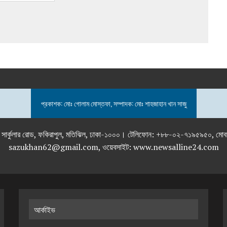
প্রকাশক: মোঃ গোলাম মোস্তফা, সম্পাদক: মোঃ শাহজাহান খান সাজু
তলা), ২৯২ ইনার সার্কুলার রোড, ফকিরাপুল, মতিঝিল, ঢাকা-১০০০। টেলিফোন: +৮৮-০২
sazukhan62@gmail.com, ওয়েবসাইট: www.newsalline24.com
আর্কাইভ