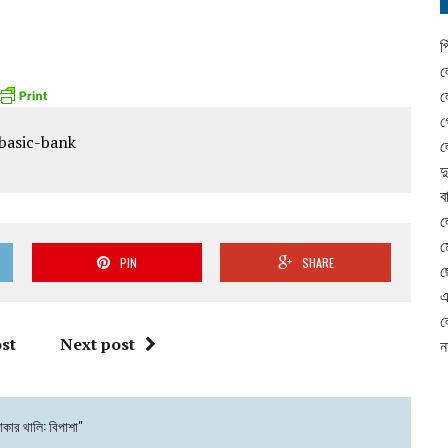
প
ল
ল
গ
ল
দ
ব
ল
ম
PIN
SHARE
ছ
এ
ল
st
Next post
ন
াকার থালি: বিপাশা"