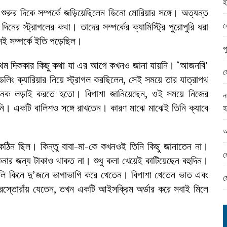
হ
ামের ঈদ সামগ্রী বিতরন
 শুরুর দিকে সম্পর্কে জড়িয়েছিলেন ডিনো মোরিয়ার সঙ্গে। অত্যন্ত
ন্ড অফিসে ভয়াবহ দুর্নীতি
ল
র স্ট্রাগলের কথা। তাদের সম্পর্কের ক্যামিস্ট্রি পুরোপুরি ধরা
েই সম্পর্কে ইতি পড়েছিল।
প
র প্রথম দিককার কিছু কথা যা এর আগে কখনও জানা যায়নি। ‘আজনবি’
ল
লিং ক্যারিয়ার নিয়ে স্ট্রাগল করছিলেন, সেই সময়ে তার যাত্রাপথ
নেক লড়াই করতে হতো। বিপাশা জানিয়েছেন, ওই সময়ে নিজের
ন
িনি। একটি বালিশও সঙ্গে রাখতেন। কারণ মাঝে মাঝেই তিনি ক্যাবে
হ
আ
ব কঠিন ছিল। কিন্তু বাবা-মা-কে কখনওই তিনি কিছু জানাতেন না।
ল
নার জন্য টাকাও থাকত না। শুধু কলা খেয়েই কাটিয়েছেন বহুদিন।
লি কিনে দু’জনে ভাগাভাগি করে খেতেন। বিপাশা খেতেন ভাত এবং
ল
ে রেস্তোরাঁয় যেতেন, তখন একটি আইসক্রিম অর্ডার করে সবাই মিলে