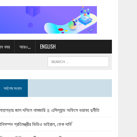
সব খবর
আরও…
ENGLISH
সর্বশেষ সংবাদ
োহাগড়ায় জাল দলিলে নামজারি ॥ এসিল্যান্ড অফিসে ভয়াবহ দুর্নীতি
ানিসম্পদ প্রতিমন্ত্রীর ভিডিও ভাইরাল, ফেক দাবি’