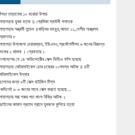
িঁপড়া তাড়ানোর ১০ ঘরোয়া উপায়
োহাগড়ায় যুবক হত্যা ॥ প্রেমিকা স্বর্নালী পলাতক
োহাগড়ায় সন্ত্রসী তান্ডব ॥বাড়িঘর ভাংচুর,আহত ১১,দেশীয় অস্ত্রসহ
্রেফতার ৮
োহাগড়া উপজেলা চেয়ারম্যান, ইউএনও,প্রকৌশলীসহ ৬ জনের বিরুদ্ধে
ুদকের ২ মামলা । গ্রেফতার ১
াংলাদেশের যে ১৪ অভিনেত্রীর সেক্স ভিডিও ফাঁস হয়েছে
োহাগড়ায় মোটরসাইকেল চোর চক্রের ১০সদস্য আটক ॥ ৪টি
োটরসাইকেল উদ্ধার
েলেদের জন্য ৮টি সেক্স হাইজিন টিপ্‌স
কদিনেই ৬-৮ জনের সাথে সেক্স করতে হয়েছে…
োহাগড়ায় মরা গরুর পচা মাংস বিক্রি আটক-১
ড়াইলের কামাল প্রতাব গ্রামে যুবককে কুপিয়ে হত্যা