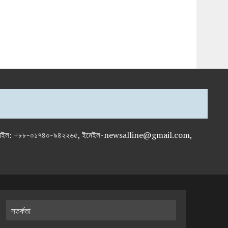
-৭১৯৫৯৫০, মোবাইল: +৮৮-০১৭৪০-৯৪২২৬৫, ইমেইল-newsalline@gmail.com,
সতর্কতা