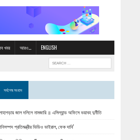
সব খবর
আরও…
ENGLISH
সর্বশেষ সংবাদ
োহাগড়ায় জাল দলিলে নামজারি ॥ এসিল্যান্ড অফিসে ভয়াবহ দুর্নীতি
ানিসম্পদ প্রতিমন্ত্রীর ভিডিও ভাইরাল, ফেক দাবি’