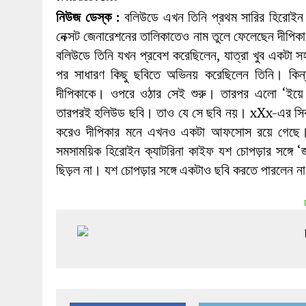
27 MAY 2026
|
লোহাগড়ায় চেয়ারম্যান প্রার্থী আতিকুল ইসল
নিউজ ডেস্ক :
বলিউডে এখন তিনি প্রথম সারির হিরোইন
1 AUGUST 2026
|
লোহাগড়ায় জাল দলিলে নামজারি ॥ এসিল্যা
নেক্সট জেনারেশনের তালিকাতেও নাম তুলে ফেলেছেন দীপি
বলিউডে তিনি যখন প্রবেশ করেছিলেন, যাত্রা খুব একটা 
পর সাধারণ কিছু ছবিতে অভিনয় করেছিলেন তিনি। কি
দীপিকাকে। ওপরে ওঠার সেই শুরু। তারপর এলো ‘ইয়ে জও
তারপরই হলিউড ছবি। তাও যে সে ছবি নয়। xXx-এর সিকুয়
করেও দীপিকার মনে এখনও একটা আফসোস রয়ে গেছে। ত
সমসাময়িক হিরোইন ক্যাটরিনা কাইফ যশ চোপড়ার সঙ্গে ‘
ছিড়ল না। যশ চোপড়ার সঙ্গে একটাও ছবি করতে পারলেন 