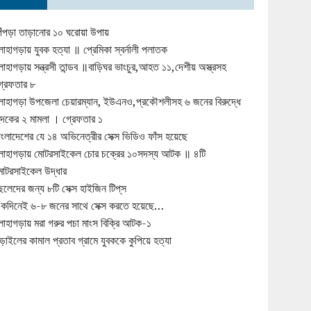
িঁপড়া তাড়ানোর ১০ ঘরোয়া উপায়
োহাগড়ায় যুবক হত্যা ॥ প্রেমিকা স্বর্নালী পলাতক
োহাগড়ায় সন্ত্রসী তান্ডব ॥বাড়িঘর ভাংচুর,আহত ১১,দেশীয় অস্ত্রসহ
্রেফতার ৮
োহাগড়া উপজেলা চেয়ারম্যান, ইউএনও,প্রকৌশলীসহ ৬ জনের বিরুদ্ধে
ুদকের ২ মামলা । গ্রেফতার ১
াংলাদেশের যে ১৪ অভিনেত্রীর সেক্স ভিডিও ফাঁস হয়েছে
োহাগড়ায় মোটরসাইকেল চোর চক্রের ১০সদস্য আটক ॥ ৪টি
োটরসাইকেল উদ্ধার
েলেদের জন্য ৮টি সেক্স হাইজিন টিপ্‌স
কদিনেই ৬-৮ জনের সাথে সেক্স করতে হয়েছে…
োহাগড়ায় মরা গরুর পচা মাংস বিক্রি আটক-১
ড়াইলের কামাল প্রতাব গ্রামে যুবককে কুপিয়ে হত্যা