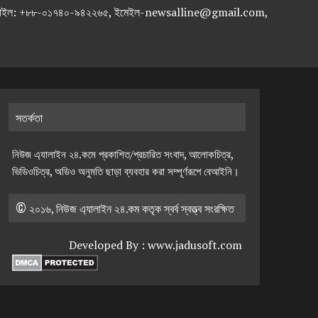
-৭১৯৫৯৫০, মোবাইল: +৮৮-০১৭৪০-৯৪২২৬৫, ইমেইল-newsalline@gmail.com,
সতর্কতা
নিউজ এ্যালাইন ২৪.কমে প্রকাশিত/প্রচারিত সংবাদ, আলোকচিত্র,
ভিডিওচিত্র, অডিও অনুমতি ছাড়া ব্যবহার করা সম্পূর্ণরূপে বেআইনি।
© ২০১৬, নিউজ এ্যালাইন ২৪.কম কতৃক স্বর্ব স্বত্ত্ব সংরক্ষিত
Developed By :
www.jadusoft.com