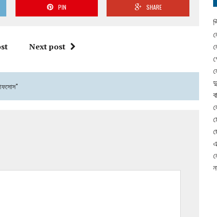
PIN
SHARE
প
ল
st
Next post
ল
গ
ল
দ
 আফসোস"
ব
ল
ম
ছ
এ
ল
ন