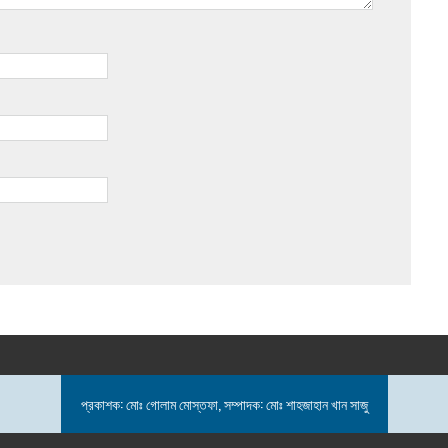
প্রকাশক: মোঃ গোলাম মোস্তফা, সম্পাদক: মোঃ শাহজাহান খান সাজু