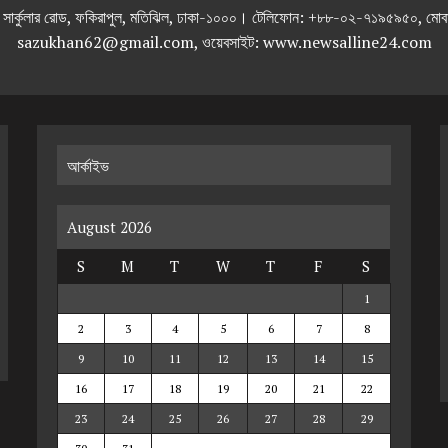
তলা), ২৯২ ইনার সার্কুলার রোড, ফকিরাপুল, মতিঝিল, ঢাকা-১০০০। টেলিফোন: +৮৮-০২
sazukhan62@gmail.com, ওয়েবসাইট: www.newsalline24.com
আর্কাইভ
August 2026
S
M
T
W
T
F
S
1
2
3
4
5
6
7
8
9
10
11
12
13
14
15
16
17
18
19
20
21
22
23
24
25
26
27
28
29