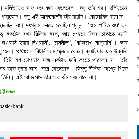
হ
ামের ঈদ সামগ্রী বিতরন
। হলিউডেও কাজ শুরু করে ফেলেছেন। শুধু তাই নয়। হলিউডের
ন্ড অফিসে ভয়াবহ দুর্নীতি
ল
কা পাড়ুকোন। তবু এই আফসোসটা তাঁর যায়নি। কোনোদিন যাবে না।
সহজ ছিল না। সংগ্রাম করতে হয়েছিল প্রচুর। ‘ওম শান্তি ওম’ এর
প
ন্তু ককটেল যখন রিলিজ করল, আর পেছনে ফিরে তাকাতে হয়নি
য়ানি হ্যায় দিওয়ানি’, ‘রামলীলা’, ‘বাজিরাও মাস্তানি’। আর
ল
েল। xXx: দা রিটার্ন অফ জেন্ডার কেজ। ক্যারিয়ার এত উন্নতি
ন
িনি যশ চোপড়ার সঙ্গে একটাও ছবি করতে পারলেন না। তাঁর
হ
জাব তাক হ্যায় জান’ করে ফেলেছেন। কিন্তু দীপিকা ভাগ্যে শিকে
না তিনি। এই আফসোস তাঁর সারা জীবনেও যাবে না।
আ
ল
ল