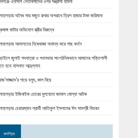
বিগঞ্জে এনসিপি নেতাকর্মীদের ওপর সন্ত্রাসী হামলা
োহাগড়ায় অবৈধ সার মজুত রাখার অপরাধে ত্রিশ হাজার টাকা জরিমানা
ুরুষাঙ্গ কাটার অভিযোগ স্ত্রীর বিরুদ্ধে
োহাগড়ায় আদালতের নিষেধাজ্ঞা অমান্য করে গাছ কর্তন
ড়াইলে জুলাই পদযাত্রা ও পথসভায় সাংগঠনিকভাবে আমাদের শক্তিশালী
তে হবে: হাসনাত আব্দুল্লাহ
জ‘সাজ্জাদ’র গায়ে হলুদ, কাল বিয়ে
োহাগড়ায় ইজিবাইক চোরের মুলহোতা জামাল মোল্যা আটক
োহাগড়ায় চেয়ারম্যান প্রার্থী আতিকুল ইসলামের ঈদ সামগ্রী বিতরন
জনপ্রিয়