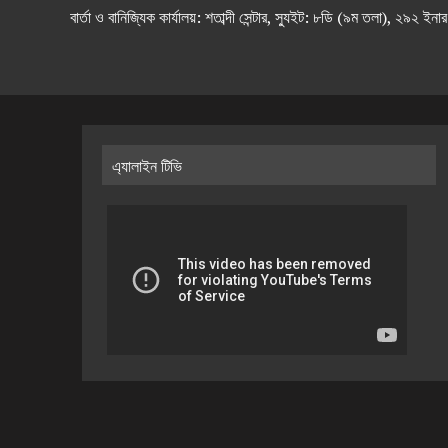
বার্তা ও বানিজ্যিক কার্যালয়: শতাব্দী সেন্টার, স্যুইট: ৮ডি (৯ম 
এ্যালাইন টিভি