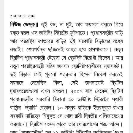
2 AUGUST 2016
নিউজ
ডেস্ক
॥
তুই বড়, না মুই, তার ফয়সলা করতে গিয়ে
রক্ত ঝরল খাস ডাউনিং স্ট্রিটের ফুটপাতে। প্রধানমন্ত্রীর বাড়ি
আর পররাষ্ট্র দপ্তরের বাড়ির দুই সরকারি বিড়ালের মধ্যে
লড়াই। শেষপর্যন্ত দু’‌জনেই আহত হয়ে হাসপাতালে। নতুন
ব্রিটিশ প্রধানমন্ত্রী টেরেসা মে ব্রেক্সিট বিরোধী ছিলেন। আর
নতুন পররাষ্ট্রমন্ত্রী বরিস জনসন ব্রেক্সিটপন্থীদের ম্যাসকট।
দুই বিড়াল সেই পুরনো শত্রুতার হিসেব নিকেশ করতেই
ময়দানে নেমেছিল কিনা, সেই জল্পনাতেই ব্রিটিশ
ট্যাবলয়েডগুলো এখন মশগুল। ২০০৭ সাল থেকেই ব্রিটিশ
প্রধানমন্ত্রীর সরকারি ঠিকানা ১০ ডাউনিং স্ট্রিটের স্থায়ী
বাসিন্দা ‘‌ল্যারি’‌ বেড়াল। ১০ নম্বর বাড়িকে ইঁদুরমুক্ত রাখার
সরকারি দায়িত্বে নিযুক্ত সে খোদ রানী দ্বিতীয় এলিজাবেথের
ফরমানে। ব্রিটিশ সংসদ থেকে তার খোরপোশের খরচ আসে।
আর ‘‌পামারস্টোন’‌ হল ১১ ডাউনিং স্ট্রিটের নবনিযুক্ত ‘‌মুখ্য