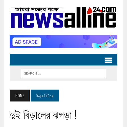
HOME
চিত্র-বিচিত্র
দুই বিড়ালের ঝগড়া !