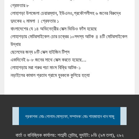
গ্রেফতার ৮
লোহাগড়া উপজেলা চেয়ারম্যান, ইউএনও,প্রকৌশলীসহ ৬ জনের বিরুদ্ধে
দুদকের ২ মামলা । গ্রেফতার ১
বাংলাদেশের যে ১৪ অভিনেত্রীর সেক্স ভিডিও ফাঁস হয়েছে
লোহাগড়ায় মোটরসাইকেল চোর চক্রের ১০সদস্য আটক ॥ ৪টি মোটরসাইকেল
উদ্ধার
ছেলেদের জন্য ৮টি সেক্স হাইজিন টিপ্‌স
একদিনেই ৬-৮ জনের সাথে সেক্স করতে হয়েছে…
লোহাগড়ায় মরা গরুর পচা মাংস বিক্রি আটক-১
নড়াইলের কামাল প্রতাব গ্রামে যুবককে কুপিয়ে হত্যা
প্রকাশক: মোঃ গোলাম মোস্তফা, সম্পাদক: মোঃ শাহজাহান খান সাজু
বার্তা ও বানিজ্যিক কার্যালয়: শতাব্দী সেন্টার, স্যুইট: ৮ডি (৯ম তলা), ২৯২