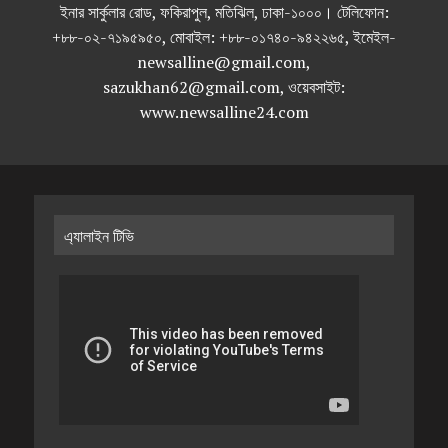
ইনার সার্কুলার রোড, ফকিরাপুল, মতিঝিল, ঢাকা-১০০০। টেলিফোন:
+৮৮-০২-৭১৯৫৯৫০, মোবাইল: +৮৮-০১৭৪০-৯৪২২৬৫, ইমেইল-
newsalline@gmail.com,
sazukhan62@gmail.com, ওয়েবসাইট:
www.newsalline24.com
এ্যালাইন টিভি