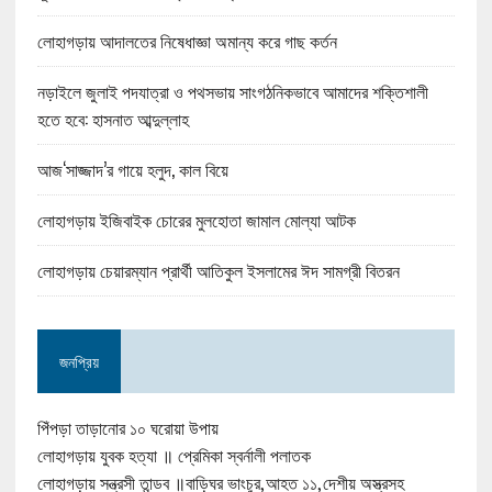
লোহাগড়ায় আদালতের নিষেধাজ্ঞা অমান্য করে গাছ কর্তন
নড়াইলে জুলাই পদযাত্রা ও পথসভায় সাংগঠনিকভাবে আমাদের শক্তিশালী
হতে হবে: হাসনাত আব্দুল্লাহ
আজ‘সাজ্জাদ’র গায়ে হলুদ, কাল বিয়ে
লোহাগড়ায় ইজিবাইক চোরের মুলহোতা জামাল মোল্যা আটক
লোহাগড়ায় চেয়ারম্যান প্রার্থী আতিকুল ইসলামের ঈদ সামগ্রী বিতরন
জনপ্রিয়
পিঁপড়া তাড়ানোর ১০ ঘরোয়া উপায়
লোহাগড়ায় যুবক হত্যা ॥ প্রেমিকা স্বর্নালী পলাতক
লোহাগড়ায় সন্ত্রসী তান্ডব ॥বাড়িঘর ভাংচুর,আহত ১১,দেশীয় অস্ত্রসহ