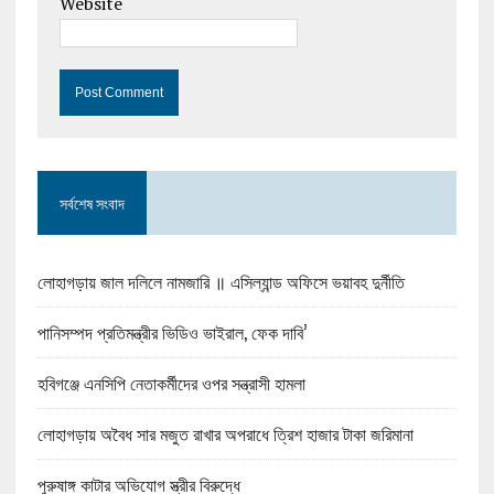
Website
সর্বশেষ সংবাদ
লোহাগড়ায় জাল দলিলে নামজারি ॥ এসিল্যান্ড অফিসে ভয়াবহ দুর্নীতি
পানিসম্পদ প্রতিমন্ত্রীর ভিডিও ভাইরাল, ফেক দাবি’
হবিগঞ্জে এনসিপি নেতাকর্মীদের ওপর সন্ত্রাসী হামলা
লোহাগড়ায় অবৈধ সার মজুত রাখার অপরাধে ত্রিশ হাজার টাকা জরিমানা
পুরুষাঙ্গ কাটার অভিযোগ স্ত্রীর বিরুদ্ধে