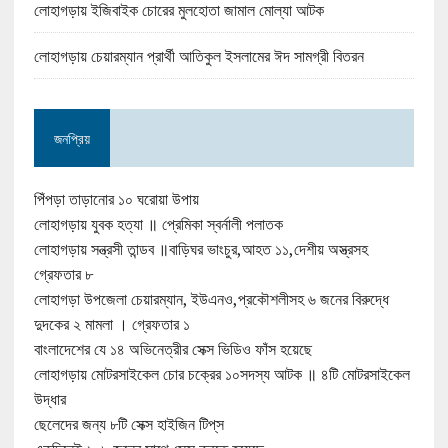
লোহাগড়ায় ইজিবাইক চোরের মুলহোতা জামাল মোল্যা আটক
লোহাগড়ায় চেয়ারম্যান প্রার্থী আতিকুল ইসলামের ঈদ সামগ্রী বিতরন
জনপ্রিয়
পিঁপড়া তাড়ানোর ১০ ঘরোয়া উপায়
লোহাগড়ায় যুবক হত্যা ॥ প্রেমিকা স্বর্নালী পলাতক
লোহাগড়ায় সন্ত্রসী তান্ডব ॥বাড়িঘর ভাংচুর,আহত ১১,দেশীয় অস্ত্রসহ
গ্রেফতার ৮
লোহাগড়া উপজেলা চেয়ারম্যান, ইউএনও,প্রকৌশলীসহ ৬ জনের বিরুদ্ধে
দুদকের ২ মামলা । গ্রেফতার ১
বাংলাদেশের যে ১৪ অভিনেত্রীর সেক্স ভিডিও ফাঁস হয়েছে
লোহাগড়ায় মোটরসাইকেল চোর চক্রের ১০সদস্য আটক ॥ ৪টি মোটরসাইকেল
উদ্ধার
ছেলেদের জন্য ৮টি সেক্স হাইজিন টিপ্‌স