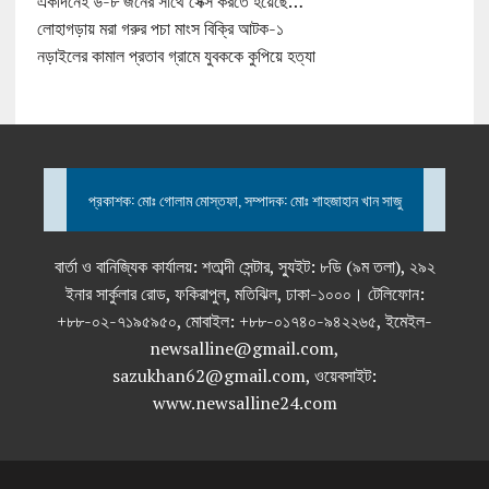
একদিনেই ৬-৮ জনের সাথে সেক্স করতে হয়েছে…
লোহাগড়ায় মরা গরুর পচা মাংস বিক্রি আটক-১
নড়াইলের কামাল প্রতাব গ্রামে যুবককে কুপিয়ে হত্যা
প্রকাশক: মোঃ গোলাম মোস্তফা, সম্পাদক: মোঃ শাহজাহান খান সাজু
বার্তা ও বানিজ্যিক কার্যালয়: শতাব্দী সেন্টার, স্যুইট: ৮ডি (৯ম তলা), ২৯২
ইনার সার্কুলার রোড, ফকিরাপুল, মতিঝিল, ঢাকা-১০০০। টেলিফোন:
+৮৮-০২-৭১৯৫৯৫০, মোবাইল: +৮৮-০১৭৪০-৯৪২২৬৫, ইমেইল-
newsalline@gmail.com,
sazukhan62@gmail.com, ওয়েবসাইট:
www.newsalline24.com