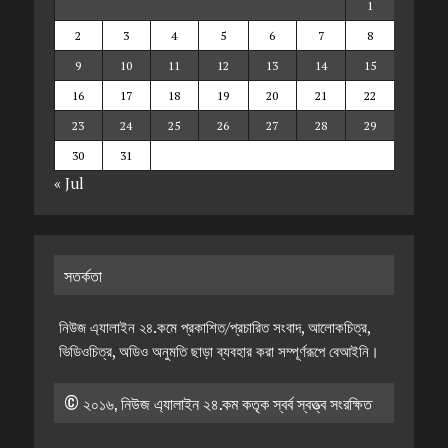
1
2
3
4
5
6
7
8
9
10
11
12
13
14
15
16
17
18
19
20
21
22
23
24
25
26
27
28
29
30
31
« Jul
সতর্কতা
নিউজ এ্যালাইন ২৪.কমে প্রকাশিত/প্রচারিত সংবাদ, আলোকচিত্র,
ভিডিওচিত্র, অডিও অনুমতি ছাড়া ব্যবহার করা সম্পূর্ণরূপে বেআইনি।
© ২০১৬, নিউজ এ্যালাইন ২৪.কম কতৃক স্বর্ব স্বত্ত্ব সংরক্ষিত