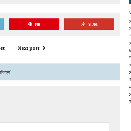
প
ল
PIN
SHARE
ল
গ
ল
st
Next post
দ
ব
ল
আধিপত্য"
ম
ছ
এ
ল
ন