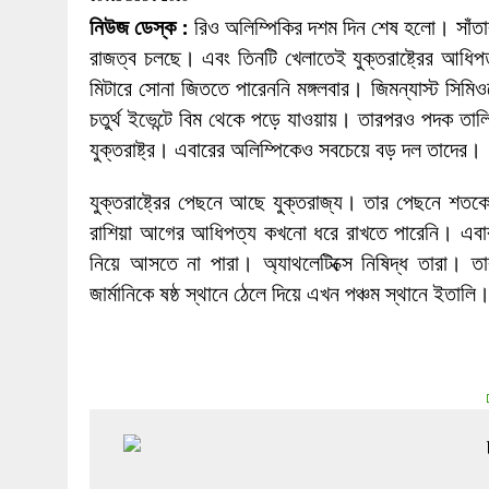
27 MAY 2026
|
লোহাগড়ায় চেয়ারম্যান প্রার্থী আতিকুল ইসল
নিউজ ডেস্ক :
রিও অলিম্পিকির দশম দিন শেষ হলো। সাঁতার
1 AUGUST 2026
|
লোহাগড়ায় জাল দলিলে নামজারি ॥ এসিল্যা
রাজত্ব চলছে। এবং তিনটি খেলাতেই যুক্তরাষ্ট্রের আধি
মিটারে সোনা জিততে পারেননি মঙ্গলবার। জিমন্যাস্ট সিমি
চতুর্থ ইভেন্টে বিম থেকে পড়ে যাওয়ায়। তারপরও পদক তালি
যুক্তরাষ্ট্র। এবারের অলিম্পিকেও সবচেয়ে বড় দল তাদের।
যুক্তরাষ্ট্রের পেছনে আছে যুক্তরাজ্য। তার পেছনে শ
রাশিয়া আগের আধিপত্য কখনো ধরে রাখতে পারেনি। এবার
নিয়ে আসতে না পারা। অ্যাথলেটিক্সে নিষিদ্ধ তারা। ত
জার্মানিকে ষষ্ঠ স্থানে ঠেলে দিয়ে এখন পঞ্চম স্থানে ইতালি