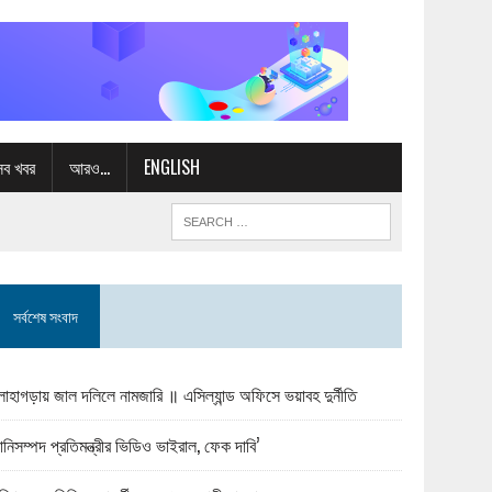
সব খবর
আরও…
ENGLISH
সর্বশেষ সংবাদ
োহাগড়ায় জাল দলিলে নামজারি ॥ এসিল্যান্ড অফিসে ভয়াবহ দুর্নীতি
ানিসম্পদ প্রতিমন্ত্রীর ভিডিও ভাইরাল, ফেক দাবি’