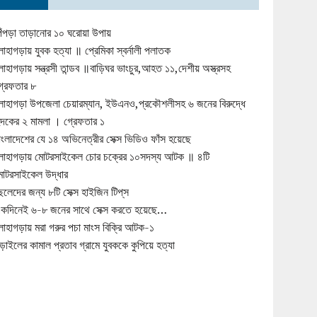
িঁপড়া তাড়ানোর ১০ ঘরোয়া উপায়
োহাগড়ায় যুবক হত্যা ॥ প্রেমিকা স্বর্নালী পলাতক
োহাগড়ায় সন্ত্রসী তান্ডব ॥বাড়িঘর ভাংচুর,আহত ১১,দেশীয় অস্ত্রসহ
্রেফতার ৮
োহাগড়া উপজেলা চেয়ারম্যান, ইউএনও,প্রকৌশলীসহ ৬ জনের বিরুদ্ধে
ুদকের ২ মামলা । গ্রেফতার ১
াংলাদেশের যে ১৪ অভিনেত্রীর সেক্স ভিডিও ফাঁস হয়েছে
োহাগড়ায় মোটরসাইকেল চোর চক্রের ১০সদস্য আটক ॥ ৪টি
োটরসাইকেল উদ্ধার
েলেদের জন্য ৮টি সেক্স হাইজিন টিপ্‌স
কদিনেই ৬-৮ জনের সাথে সেক্স করতে হয়েছে…
োহাগড়ায় মরা গরুর পচা মাংস বিক্রি আটক-১
ড়াইলের কামাল প্রতাব গ্রামে যুবককে কুপিয়ে হত্যা