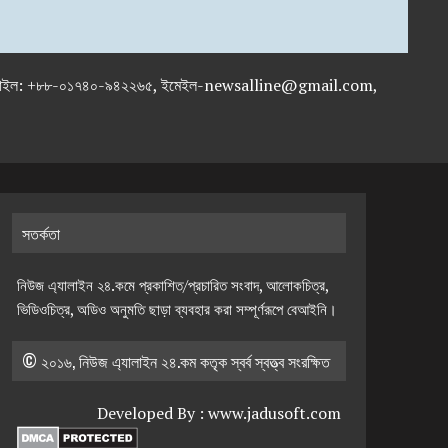
-৭১৯৫৯৫০, মোবাইল: +৮৮-০১৭৪০-৯৪২২৬৫, ইমেইল-newsalline@gmail.com,
সতর্কতা
নিউজ এ্যালাইন ২৪.কমে প্রকাশিত/প্রচারিত সংবাদ, আলোকচিত্র,
ভিডিওচিত্র, অডিও অনুমতি ছাড়া ব্যবহার করা সম্পূর্ণরূপে বেআইনি।
© ২০১৬, নিউজ এ্যালাইন ২৪.কম কতৃক স্বর্ব স্বত্ত্ব সংরক্ষিত
Developed By :
www.jadusoft.com