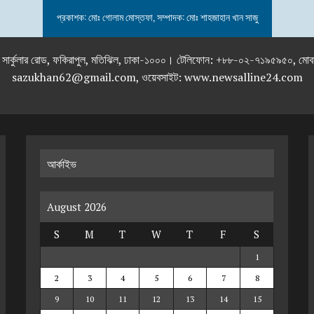
প্রকাশক: মোঃ গোলাম মোস্তফা, সম্পাদক: মোঃ শাহজাহান খান সাজু
তলা), ২৯২ ইনার সার্কুলার রোড, ফকিরাপুল, মতিঝিল, ঢাকা-১০০০। টেলিফোন: +৮৮-০২
sazukhan62@gmail.com, ওয়েবসাইট: www.newsalline24.com
আর্কাইভ
August 2026
S
M
T
W
T
F
S
1
2
3
4
5
6
7
8
9
10
11
12
13
14
15