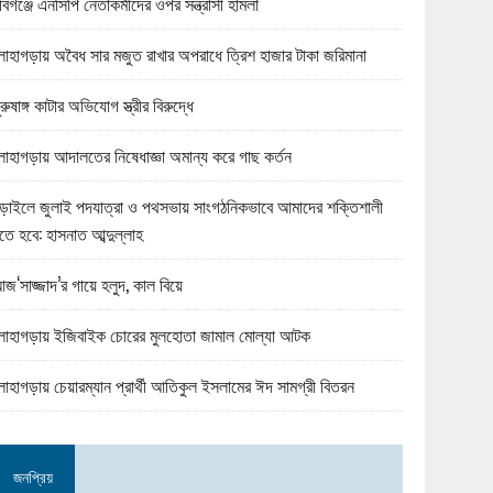
বিগঞ্জে এনসিপি নেতাকর্মীদের ওপর সন্ত্রাসী হামলা
োহাগড়ায় অবৈধ সার মজুত রাখার অপরাধে ত্রিশ হাজার টাকা জরিমানা
ুরুষাঙ্গ কাটার অভিযোগ স্ত্রীর বিরুদ্ধে
োহাগড়ায় আদালতের নিষেধাজ্ঞা অমান্য করে গাছ কর্তন
ড়াইলে জুলাই পদযাত্রা ও পথসভায় সাংগঠনিকভাবে আমাদের শক্তিশালী
তে হবে: হাসনাত আব্দুল্লাহ
জ‘সাজ্জাদ’র গায়ে হলুদ, কাল বিয়ে
োহাগড়ায় ইজিবাইক চোরের মুলহোতা জামাল মোল্যা আটক
োহাগড়ায় চেয়ারম্যান প্রার্থী আতিকুল ইসলামের ঈদ সামগ্রী বিতরন
জনপ্রিয়