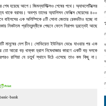
হ
ামের ঈদ সামগ্রী বিতরন
 শেষ হয়েছে আগে। জিমন্যাস্টিক্সও শেষের পথে। অ্যাথলেটিক্সের
ন্ড অফিসে ভয়াবহ দুর্নীতি
ল
পত্য থাকে বরাবর। অবশ্য তাদের অ্যালিসন ফেলিক্স মেয়েদের ৪০০
ওনে বাইলসের এক অলিম্পিকে ৫টি সোনা জেতার রেকর্ডটাও হচ্ছে না
প
কায় নিকটতম প্রতিদ্বন্দ্বীকে পেছনে ফেলে নিরাপদ দুরত্বেই আছে
ল
তকোটি মানুষের দেশ চীন। সোভিয়েত ইউনিয়ন ভেঙে যাওয়ার পর এক
ন
 তো আরো বড় ধাক্কা ড্রাগ নিষেধাজ্ঞার কারণে একটি বড় দলকে
হ
ারপরও রাশিয়া যে চতুর্থ স্থানে উঠে এসেছে তাও কম কিছু না।
আ
।
ল
ল