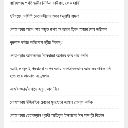
পানিসম্পদ প্রতিমন্ত্রীর ভিডিও ভাইরাল, ফেক দাবি’
হবিগঞ্জে এনসিপি নেতাকর্মীদের ওপর সন্ত্রাসী হামলা
লোহাগড়ায় অবৈধ সার মজুত রাখার অপরাধে ত্রিশ হাজার টাকা জরিমানা
পুরুষাঙ্গ কাটার অভিযোগ স্ত্রীর বিরুদ্ধে
লোহাগড়ায় আদালতের নিষেধাজ্ঞা অমান্য করে গাছ কর্তন
নড়াইলে জুলাই পদযাত্রা ও পথসভায় সাংগঠনিকভাবে আমাদের শক্তিশালী
হতে হবে: হাসনাত আব্দুল্লাহ
আজ‘সাজ্জাদ’র গায়ে হলুদ, কাল বিয়ে
লোহাগড়ায় ইজিবাইক চোরের মুলহোতা জামাল মোল্যা আটক
লোহাগড়ায় চেয়ারম্যান প্রার্থী আতিকুল ইসলামের ঈদ সামগ্রী বিতরন