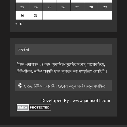
23
24
25
26
27
28
29
30
31
« Jul
সতর্কতা
নিউজ এ্যালাইন ২৪.কমে প্রকাশিত/প্রচারিত সংবাদ, আলোকচিত্র,
ভিডিওচিত্র, অডিও অনুমতি ছাড়া ব্যবহার করা সম্পূর্ণরূপে বেআইনি।
© ২০১৬, নিউজ এ্যালাইন ২৪.কম কতৃক স্বর্ব স্বত্ত্ব সংরক্ষিত
Developed By :
www.jadusoft.com