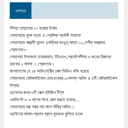
জনপ্রিয়
পিঁপড়া তাড়ানোর ১০ ঘরোয়া উপায়
লোহাগড়ায় যুবক হত্যা ॥ প্রেমিকা স্বর্নালী পলাতক
লোহাগড়ায় সন্ত্রসী তান্ডব ॥বাড়িঘর ভাংচুর,আহত ১১,দেশীয় অস্ত্রসহ
গ্রেফতার ৮
লোহাগড়া উপজেলা চেয়ারম্যান, ইউএনও,প্রকৌশলীসহ ৬ জনের বিরুদ্ধে
দুদকের ২ মামলা । গ্রেফতার ১
বাংলাদেশের যে ১৪ অভিনেত্রীর সেক্স ভিডিও ফাঁস হয়েছে
লোহাগড়ায় মোটরসাইকেল চোর চক্রের ১০সদস্য আটক ॥ ৪টি মোটরসাইকেল
উদ্ধার
ছেলেদের জন্য ৮টি সেক্স হাইজিন টিপ্‌স
একদিনেই ৬-৮ জনের সাথে সেক্স করতে হয়েছে…
লোহাগড়ায় মরা গরুর পচা মাংস বিক্রি আটক-১
নড়াইলের কামাল প্রতাব গ্রামে যুবককে কুপিয়ে হত্যা