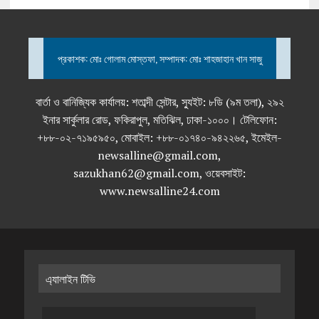
প্রকাশক: মোঃ গোলাম মোস্তফা, সম্পাদক: মোঃ শাহজাহান খান সাজু
বার্তা ও বানিজ্যিক কার্যালয়: শতাব্দী সেন্টার, স্যুইট: ৮ডি (৯ম তলা), ২৯২
ইনার সার্কুলার রোড, ফকিরাপুল, মতিঝিল, ঢাকা-১০০০। টেলিফোন:
+৮৮-০২-৭১৯৫৯৫০, মোবাইল: +৮৮-০১৭৪০-৯৪২২৬৫, ইমেইল-
newsalline@gmail.com,
sazukhan62@gmail.com, ওয়েবসাইট:
www.newsalline24.com
এ্যালাইন টিভি