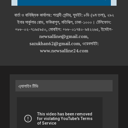
বার্তা ও বানিজ্যিক কার্যালয়: শতাব্দী সেন্টার, স্যুইট: ৮ডি (৯ম তলা), ২৯২
ইনার সার্কুলার রোড, ফকিরাপুল, মতিঝিল, ঢাকা-১০০০। টেলিফোন:
+৮৮-০২-৭১৯৫৯৫০, মোবাইল: +৮৮-০১৭৪০-৯৪২২৬৫, ইমেইল-
newsalline@gmail.com,
sazukhan62@gmail.com, ওয়েবসাইট:
www.newsalline24.com
এ্যালাইন টিভি