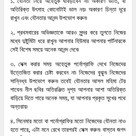
১. যৌনতা নিয়ে অহেতুক ঘাবড়াবেন না৷ অকারণ ভীতি, বা
অতিরিক্ত উৎসাহ কোনোটাই ভাল নয়৷ অকারণ চিন্তা দূরে
রাখুন এবং যৌনতার আনন্দ উপভোগ করুন৷
২. প্রথমবারের অভিজ্ঞতাকে আরও সুন্দর করে তুলতে নিজের
মধ্যে দুষ্টুমিটা ধরে রাখুন৷ আপনার হিউমার আপনার পার্টনারকে
সেই বিশেষ সময়ে অনেক আনন্দ দেবে৷
৩. সেক্স করার সময় অহেতুক পর্নোগ্রাফি দেখে নিজেদের
উত্তেজিত করার চেষ্টা করবেন না৷ নিজেদের বুঝুন৷ নিজেদের
সান্নিধ্য উপভোগ করুন৷ তবেই যৌনতার আসল মহিমা টের
পাবেন৷ নীল ছবির অতিরঞ্জিত দৃশ্য আপনার আশা অতিরিক্ত
বাড়িয়ে দিতে পারে অনেক সময়, যা আপনার প্রকৃত সুখের পথে
অন্তরায়৷
৪. সিনেমার মতো বা পর্নোগ্রাফির মতো নিজেদের যৌনতা নাও
হতে পারে, এটা মনে রেখে তারপরই সেক্স করুন৷ বাস্তব জগৎ