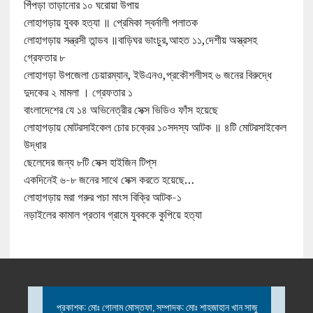
পিঁপড়া তাড়ানোর ১০ ঘরোয়া উপায়
লোহাগড়ায় যুবক হত্যা ॥ প্রেমিকা স্বর্নালী পলাতক
লোহাগড়ায় সন্ত্রসী তান্ডব ॥বাড়িঘর ভাংচুর,আহত ১১,দেশীয় অস্ত্রসহ
গ্রেফতার ৮
লোহাগড়া উপজেলা চেয়ারম্যান, ইউএনও,প্রকৌশলীসহ ৬ জনের বিরুদ্ধে
দুদকের ২ মামলা । গ্রেফতার ১
বাংলাদেশের যে ১৪ অভিনেত্রীর সেক্স ভিডিও ফাঁস হয়েছে
লোহাগড়ায় মোটরসাইকেল চোর চক্রের ১০সদস্য আটক ॥ ৪টি মোটরসাইকেল
উদ্ধার
ছেলেদের জন্য ৮টি সেক্স হাইজিন টিপ্‌স
একদিনেই ৬-৮ জনের সাথে সেক্স করতে হয়েছে…
লোহাগড়ায় মরা গরুর পচা মাংস বিক্রি আটক-১
নড়াইলের কামাল প্রতাব গ্রামে যুবককে কুপিয়ে হত্যা
প্রকাশক: মোঃ গোলাম মোস্তফা, সম্পাদক: মোঃ শাহজাহান খান সাজু