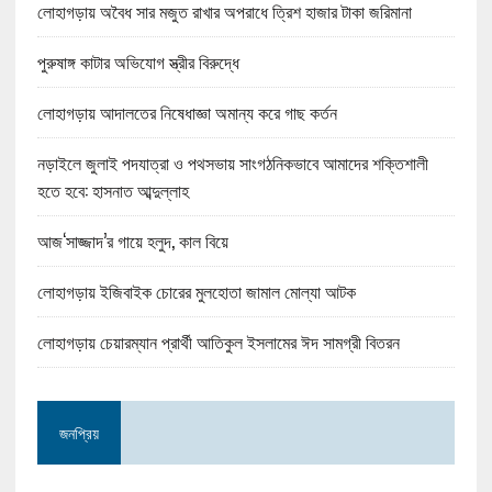
লোহাগড়ায় অবৈধ সার মজুত রাখার অপরাধে ত্রিশ হাজার টাকা জরিমানা
পুরুষাঙ্গ কাটার অভিযোগ স্ত্রীর বিরুদ্ধে
লোহাগড়ায় আদালতের নিষেধাজ্ঞা অমান্য করে গাছ কর্তন
নড়াইলে জুলাই পদযাত্রা ও পথসভায় সাংগঠনিকভাবে আমাদের শক্তিশালী
হতে হবে: হাসনাত আব্দুল্লাহ
আজ‘সাজ্জাদ’র গায়ে হলুদ, কাল বিয়ে
লোহাগড়ায় ইজিবাইক চোরের মুলহোতা জামাল মোল্যা আটক
লোহাগড়ায় চেয়ারম্যান প্রার্থী আতিকুল ইসলামের ঈদ সামগ্রী বিতরন
জনপ্রিয়