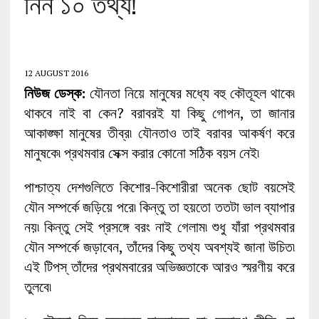
নিন ১০ তথ্য!
12 AUGUST 2016
নিউজ ডেস্ক:
যৌনতা নিয়ে মানুষের মধ্যে বহু কৌতূহল থাকে৷
থাকবে নাই বা কেন? বরাবরই যা কিছু গোপন, তা জানার
আকাঙ্ক্ষা মানুষের তীব্র৷ যৌনতাও তাই বরাবর আকর্ষণ করে
মানুষকে৷ প্রথমবার সেক্স করার কোনো সঠিক বয়স নেই৷
পাশ্চাত্য দেশগুলিতে কিশোর-কিশোরীরা অনেক ছোট বয়সেই
যৌন সম্পর্কে জড়িয়ে পরে৷ কিন্তু তা হয়তো ততটা ভাল ব্যাপার
নয়৷ কিন্তু সেই প্রসঙ্গে বরং নাই গেলাম৷ শুধু যাঁরা প্রথমবার
যৌন সম্পর্কে জড়াবেন, তাঁদের কিছু তথ্য অবশ্যই জানা উচিত৷
এই টিপস্ তাঁদের প্রথমবারের অভিজ্ঞতাকে আরও স্মরণীয় করে
তুলবে৷