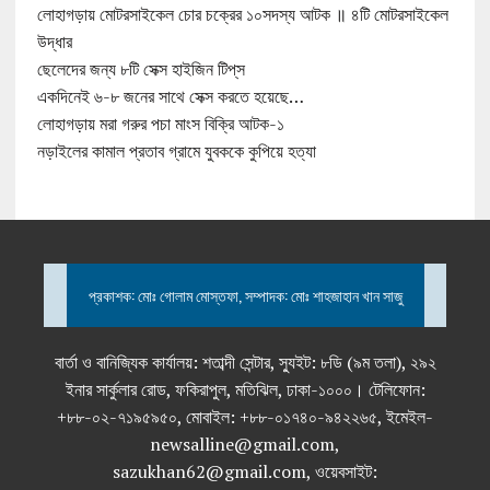
লোহাগড়ায় মোটরসাইকেল চোর চক্রের ১০সদস্য আটক ॥ ৪টি মোটরসাইকেল
উদ্ধার
ছেলেদের জন্য ৮টি সেক্স হাইজিন টিপ্‌স
একদিনেই ৬-৮ জনের সাথে সেক্স করতে হয়েছে…
লোহাগড়ায় মরা গরুর পচা মাংস বিক্রি আটক-১
নড়াইলের কামাল প্রতাব গ্রামে যুবককে কুপিয়ে হত্যা
প্রকাশক: মোঃ গোলাম মোস্তফা, সম্পাদক: মোঃ শাহজাহান খান সাজু
বার্তা ও বানিজ্যিক কার্যালয়: শতাব্দী সেন্টার, স্যুইট: ৮ডি (৯ম তলা), ২৯২
ইনার সার্কুলার রোড, ফকিরাপুল, মতিঝিল, ঢাকা-১০০০। টেলিফোন:
+৮৮-০২-৭১৯৫৯৫০, মোবাইল: +৮৮-০১৭৪০-৯৪২২৬৫, ইমেইল-
newsalline@gmail.com,
sazukhan62@gmail.com, ওয়েবসাইট: