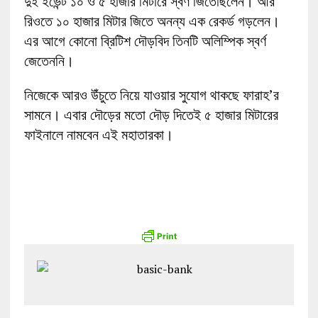
দুই ইভেন্ট ১০ ও ৫ হাজার মিটারে স্বর্ণ জিতেছিলেন। আর
রিওতে ১০ হাজার মিটার জিতে অনন্য এক রেকর্ড গড়লেন।
এর আগে কোনো ব্রিটিশ দৌড়বিদ তিনটি অলিম্পিক স্বর্ণ
জেতেননি।
নিজেকে আরও উঁচুতে নিয়ে যাওয়ার সুযোগ থাকছে ফারাহ’র
সামনে। এবার দৌড়ের মতো দৌড় দিতেই ৫ হাজার মিটারের
ফাইনালে নামবেন এই মহাতারকা।