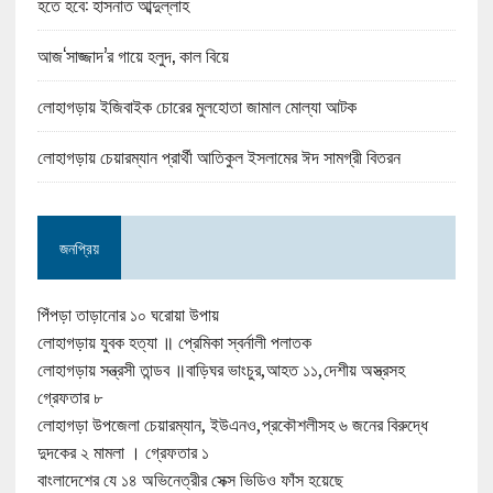
হতে হবে: হাসনাত আব্দুল্লাহ
আজ‘সাজ্জাদ’র গায়ে হলুদ, কাল বিয়ে
লোহাগড়ায় ইজিবাইক চোরের মুলহোতা জামাল মোল্যা আটক
লোহাগড়ায় চেয়ারম্যান প্রার্থী আতিকুল ইসলামের ঈদ সামগ্রী বিতরন
জনপ্রিয়
পিঁপড়া তাড়ানোর ১০ ঘরোয়া উপায়
লোহাগড়ায় যুবক হত্যা ॥ প্রেমিকা স্বর্নালী পলাতক
লোহাগড়ায় সন্ত্রসী তান্ডব ॥বাড়িঘর ভাংচুর,আহত ১১,দেশীয় অস্ত্রসহ
গ্রেফতার ৮
লোহাগড়া উপজেলা চেয়ারম্যান, ইউএনও,প্রকৌশলীসহ ৬ জনের বিরুদ্ধে
দুদকের ২ মামলা । গ্রেফতার ১
বাংলাদেশের যে ১৪ অভিনেত্রীর সেক্স ভিডিও ফাঁস হয়েছে