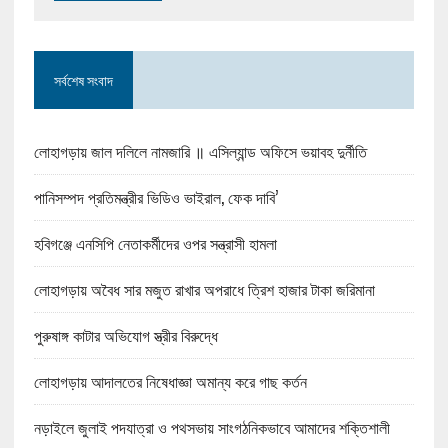
সর্বশেষ সংবাদ
লোহাগড়ায় জাল দলিলে নামজারি ॥ এসিল্যান্ড অফিসে ভয়াবহ দুর্নীতি
পানিসম্পদ প্রতিমন্ত্রীর ভিডিও ভাইরাল, ফেক দাবি’
হবিগঞ্জে এনসিপি নেতাকর্মীদের ওপর সন্ত্রাসী হামলা
লোহাগড়ায় অবৈধ সার মজুত রাখার অপরাধে ত্রিশ হাজার টাকা জরিমানা
পুরুষাঙ্গ কাটার অভিযোগ স্ত্রীর বিরুদ্ধে
লোহাগড়ায় আদালতের নিষেধাজ্ঞা অমান্য করে গাছ কর্তন
নড়াইলে জুলাই পদযাত্রা ও পথসভায় সাংগঠনিকভাবে আমাদের শক্তিশালী