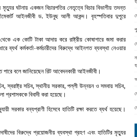
হ
ামের ঈদ সামগ্রী বিতরন
র মৃত্যুর ঘটনায় একজন বিচারপতির নেতৃত্বে বিচার বিভাগীয় তদন্ত
ন্ড অফিসে ভয়াবহ দুর্নীতি
ল
ীমেকার্ট আইনজীবী ড. ইউনুছ আলী আকন্দ। বৃহস্পতিবার দুপুরে
প
াছ থেকে এক কোটি টাকা আদায় করে রাষ্ট্রীয় কোষাগারে জমা করার
ল
ে ব্যর্থ কর্মকর্তা-কর্মচারীদের বিরুদ্ধে আইনগত ব্যবস্থা নেওয়ার
ন
হ
হতে পারে বলে জানিয়েছেন রিট আবেদনকারী আইনজীবী।
আ
, স্বরাষ্ট্র সচিব, স্থানীয় সরকার, পল্লী উন্নয়ন ও সমবায় সচিব,
ল
লা প্রশাসককে বিবাদী করা হয়েছে।
ল
ায়ী সরকার বন্যপ্রাণী হিসেবে হাতিটি রক্ষা করতে ব্যর্থ হয়েছে।
ীদের বিরুদ্ধে প্রয়োজনীয় ব্যবস্থা গ্রহণ এবং হাতিটির মৃত্যুর