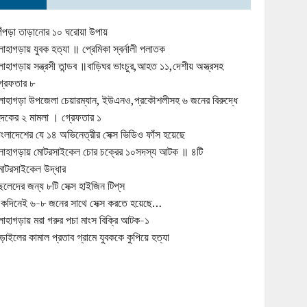
িঁপড়া তাড়ানোর ১০ ঘরোয়া উপায়
োহাগড়ায় যুবক হত্যা ॥ প্রেমিকা স্বর্নালী পলাতক
োহাগড়ায় সন্ত্রসী তান্ডব ॥বাড়িঘর ভাংচুর,আহত ১১,দেশীয় অস্ত্রসহ
্রেফতার ৮
োহাগড়া উপজেলা চেয়ারম্যান, ইউএনও,প্রকৌশলীসহ ৬ জনের বিরুদ্ধে
ুদকের ২ মামলা । গ্রেফতার ১
াংলাদেশের যে ১৪ অভিনেত্রীর সেক্স ভিডিও ফাঁস হয়েছে
োহাগড়ায় মোটরসাইকেল চোর চক্রের ১০সদস্য আটক ॥ ৪টি
োটরসাইকেল উদ্ধার
েলেদের জন্য ৮টি সেক্স হাইজিন টিপ্‌স
কদিনেই ৬-৮ জনের সাথে সেক্স করতে হয়েছে…
োহাগড়ায় মরা গরুর পচা মাংস বিক্রি আটক-১
ড়াইলের কামাল প্রতাব গ্রামে যুবককে কুপিয়ে হত্যা