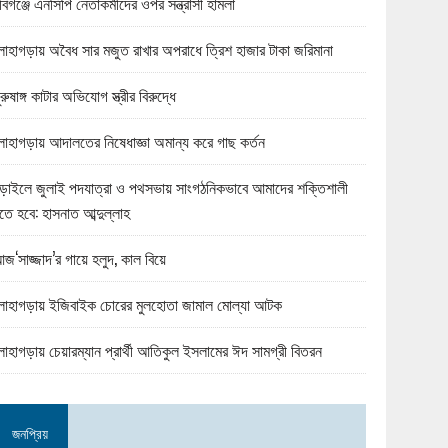
বিগঞ্জে এনসিপি নেতাকর্মীদের ওপর সন্ত্রাসী হামলা
োহাগড়ায় অবৈধ সার মজুত রাখার অপরাধে ত্রিশ হাজার টাকা জরিমানা
ুরুষাঙ্গ কাটার অভিযোগ স্ত্রীর বিরুদ্ধে
োহাগড়ায় আদালতের নিষেধাজ্ঞা অমান্য করে গাছ কর্তন
ড়াইলে জুলাই পদযাত্রা ও পথসভায় সাংগঠনিকভাবে আমাদের শক্তিশালী
তে হবে: হাসনাত আব্দুল্লাহ
জ‘সাজ্জাদ’র গায়ে হলুদ, কাল বিয়ে
োহাগড়ায় ইজিবাইক চোরের মুলহোতা জামাল মোল্যা আটক
োহাগড়ায় চেয়ারম্যান প্রার্থী আতিকুল ইসলামের ঈদ সামগ্রী বিতরন
জনপ্রিয়