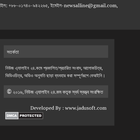
-৭১৯৫৯৫০, মোবাইল: +৮৮-০১৭৪০-৯৪২২৬৫, ইমেইল-newsalline@gmail.com,
সতর্কতা
নিউজ এ্যালাইন ২৪.কমে প্রকাশিত/প্রচারিত সংবাদ, আলোকচিত্র,
ভিডিওচিত্র, অডিও অনুমতি ছাড়া ব্যবহার করা সম্পূর্ণরূপে বেআইনি।
© ২০১৬, নিউজ এ্যালাইন ২৪.কম কতৃক স্বর্ব স্বত্ত্ব সংরক্ষিত
Developed By :
www.jadusoft.com