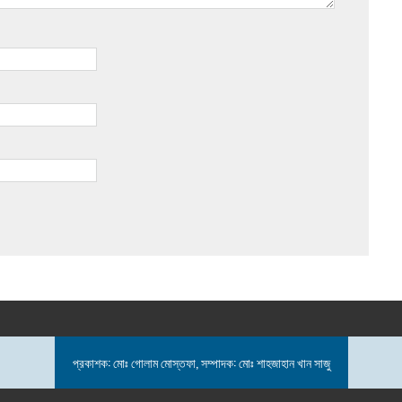
প্রকাশক: মোঃ গোলাম মোস্তফা, সম্পাদক: মোঃ শাহজাহান খান সাজু