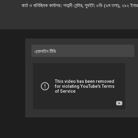
বার্তা ও বানিজ্যিক কার্যালয়: শতাব্দী সেন্টার, স্যুইট: ৮ডি (৯ম 
এ্যালাইন টিভি