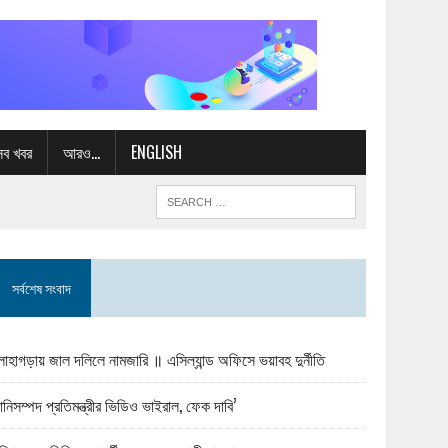
সব খবর
আরও…
ENGLISH
সর্বশেষ সংবাদ
োহাগড়ায় জাল দলিলে নামজারি ॥ এসিল্যান্ড অফিসে ভয়াবহ দুর্নীতি
ানিসম্পদ প্রতিমন্ত্রীর ভিডিও ভাইরাল, ফেক দাবি’