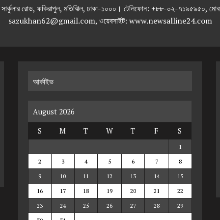
তলা), ২৯২ ইনার সার্কুলার রোড, ফকিরাপুল, মতিঝিল, ঢাকা-১০০০। টেলিফোন: +৮৮-০২
sazukhan62@gmail.com, ওয়েবসাইট: www.newsalline24.com
আর্কাইভ
August 2026
S
M
T
W
T
F
S
1
2
3
4
5
6
7
8
9
10
11
12
13
14
15
16
17
18
19
20
21
22
23
24
25
26
27
28
29