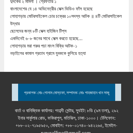
দুদকের ২ মামলা । গ্রেফতার ১
বাংলাদেশের যে ১৪ অভিনেত্রীর সেক্স ভিডিও ফাঁস হয়েছে
লোহাগড়ায় মোটরসাইকেল চোর চক্রের ১০সদস্য আটক ॥ ৪টি মোটরসাইকেল
উদ্ধার
ছেলেদের জন্য ৮টি সেক্স হাইজিন টিপ্‌স
একদিনেই ৬-৮ জনের সাথে সেক্স করতে হয়েছে…
লোহাগড়ায় মরা গরুর পচা মাংস বিক্রি আটক-১
নড়াইলের কামাল প্রতাব গ্রামে যুবককে কুপিয়ে হত্যা
প্রকাশক: মোঃ গোলাম মোস্তফা, সম্পাদক: মোঃ শাহজাহান খান সাজু
বার্তা ও বানিজ্যিক কার্যালয়: শতাব্দী সেন্টার, স্যুইট: ৮ডি (৯ম তলা), ২৯২
ইনার সার্কুলার রোড, ফকিরাপুল, মতিঝিল, ঢাকা-১০০০। টেলিফোন:
+৮৮-০২-৭১৯৫৯৫০, মোবাইল: +৮৮-০১৭৪০-৯৪২২৬৫, ইমেইল-
newsalline@gmail.com,