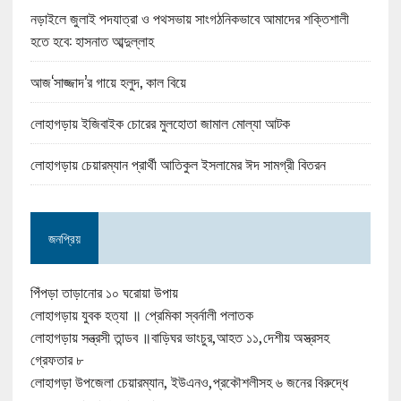
নড়াইলে জুলাই পদযাত্রা ও পথসভায় সাংগঠনিকভাবে আমাদের শক্তিশালী
হতে হবে: হাসনাত আব্দুল্লাহ
আজ‘সাজ্জাদ’র গায়ে হলুদ, কাল বিয়ে
লোহাগড়ায় ইজিবাইক চোরের মুলহোতা জামাল মোল্যা আটক
লোহাগড়ায় চেয়ারম্যান প্রার্থী আতিকুল ইসলামের ঈদ সামগ্রী বিতরন
জনপ্রিয়
পিঁপড়া তাড়ানোর ১০ ঘরোয়া উপায়
লোহাগড়ায় যুবক হত্যা ॥ প্রেমিকা স্বর্নালী পলাতক
লোহাগড়ায় সন্ত্রসী তান্ডব ॥বাড়িঘর ভাংচুর,আহত ১১,দেশীয় অস্ত্রসহ
গ্রেফতার ৮
লোহাগড়া উপজেলা চেয়ারম্যান, ইউএনও,প্রকৌশলীসহ ৬ জনের বিরুদ্ধে