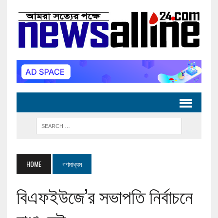
HOME
গণমাধ্যম
বিএফইউজে’র সভাপতি নির্বাচনে