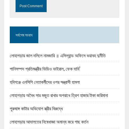
সর্বশেষ সংবাদ
লোহাগড়ায় জাল দলিলে নামজারি ॥ এসিল্যান্ড অফিসে ভয়াবহ দুর্নীতি
পানিসম্পদ প্রতিমন্ত্রীর ভিডিও ভাইরাল, ফেক দাবি’
হবিগঞ্জে এনসিপি নেতাকর্মীদের ওপর সন্ত্রাসী হামলা
লোহাগড়ায় অবৈধ সার মজুত রাখার অপরাধে ত্রিশ হাজার টাকা জরিমানা
পুরুষাঙ্গ কাটার অভিযোগ স্ত্রীর বিরুদ্ধে
লোহাগড়ায় আদালতের নিষেধাজ্ঞা অমান্য করে গাছ কর্তন