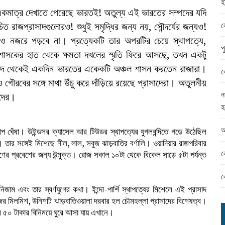
হ
ামের ঈদ সামগ্রী বিতরন
একমাত্র দেখাতে পেরেছে ভারতই! অতুল্য এই ভারতের সম্পদের যদি
ন্ড অফিসে ভয়াবহ দুর্নীতি
ল
রাজপ্রাসাদগুলোরও! শুধুই সমৃদ্ধির জন্য নয়, সৌন্দর্যের জন্যও!
াও নজরে পড়বে না। প্রত্যেকটি তার অপরটির চেয়ে স্থাপত্যে,
প
শ শাসকের হাত থেকে ক্ষমতা দখলের স্মৃতি ফিরে আসছে, তখন একটু
াদে থেকেই একদিন ভারতের একেকটি অঞ্চল শাসন করতেন রাজারা।
ল
গৌরবের সঙ্গে মাথা উঁচু করে দাঁড়িয়ে রয়েছে প্রাসাদেরা। অতুলনীয়
ন
কদের।
হ
আ
োপ ঘেঁষা। উইন্ডসর ক্যাসেল আর টিউডর স্থাপত্যের যুগলবন্দিতে গড়ে উঠেছিল
 তার সঙ্গেই মিশেছে নীল, লাল, সবুজ ঝাড়বাতির বর্ণালি। ওয়াদিয়ার রাজপরিবার
ল
ের প্রবেশের জন্য উন্মুক্ত। রোজ সকাল ১০টা থেকে বিকেল সাড়ে ৫টা পর্যন্ত
ল
জাম এবং তার স্বর্ণযুগের কথা। ইন্দো-পার্শি স্থাপত্যের মিশেলে এই প্রাসাদ
জের মিলমিশ, উনিশটি ঝাড়বাতিওয়ালা দরবার হল চৌমহল্লা প্রাসাদের বিশেষত্ব।
্র ৫০ টাকার বিনিময়ে ঘুরে আসা যায় এখানে।