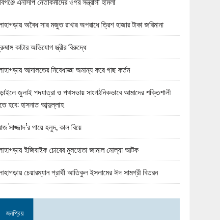
বিগঞ্জে এনসিপি নেতাকর্মীদের ওপর সন্ত্রাসী হামলা
োহাগড়ায় অবৈধ সার মজুত রাখার অপরাধে ত্রিশ হাজার টাকা জরিমানা
ুরুষাঙ্গ কাটার অভিযোগ স্ত্রীর বিরুদ্ধে
োহাগড়ায় আদালতের নিষেধাজ্ঞা অমান্য করে গাছ কর্তন
ড়াইলে জুলাই পদযাত্রা ও পথসভায় সাংগঠনিকভাবে আমাদের শক্তিশালী
তে হবে: হাসনাত আব্দুল্লাহ
জ‘সাজ্জাদ’র গায়ে হলুদ, কাল বিয়ে
োহাগড়ায় ইজিবাইক চোরের মুলহোতা জামাল মোল্যা আটক
োহাগড়ায় চেয়ারম্যান প্রার্থী আতিকুল ইসলামের ঈদ সামগ্রী বিতরন
জনপ্রিয়