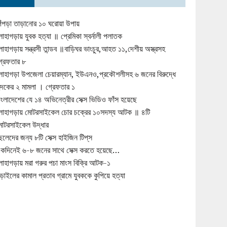
িঁপড়া তাড়ানোর ১০ ঘরোয়া উপায়
োহাগড়ায় যুবক হত্যা ॥ প্রেমিকা স্বর্নালী পলাতক
োহাগড়ায় সন্ত্রসী তান্ডব ॥বাড়িঘর ভাংচুর,আহত ১১,দেশীয় অস্ত্রসহ
্রেফতার ৮
োহাগড়া উপজেলা চেয়ারম্যান, ইউএনও,প্রকৌশলীসহ ৬ জনের বিরুদ্ধে
ুদকের ২ মামলা । গ্রেফতার ১
াংলাদেশের যে ১৪ অভিনেত্রীর সেক্স ভিডিও ফাঁস হয়েছে
োহাগড়ায় মোটরসাইকেল চোর চক্রের ১০সদস্য আটক ॥ ৪টি
োটরসাইকেল উদ্ধার
েলেদের জন্য ৮টি সেক্স হাইজিন টিপ্‌স
কদিনেই ৬-৮ জনের সাথে সেক্স করতে হয়েছে…
োহাগড়ায় মরা গরুর পচা মাংস বিক্রি আটক-১
ড়াইলের কামাল প্রতাব গ্রামে যুবককে কুপিয়ে হত্যা