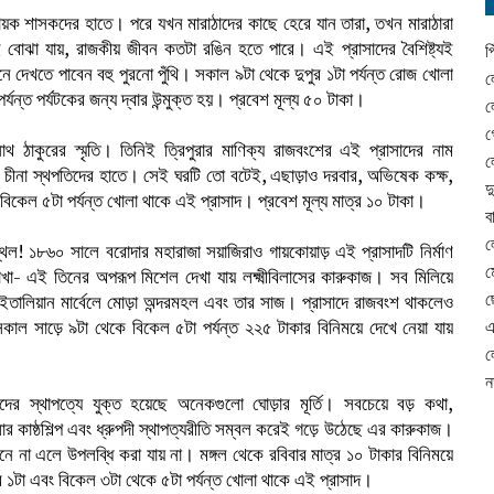
ল নায়ক শাসকদের হাতে। পরে যখন মারাঠাদের কাছে হেরে যান তারা, তখন মারাঠারা
ই বোঝা যায়, রাজকীয় জীবন কতটা রঙিন হতে পারে। এই প্রাসাদের বৈশিষ্ট্যই
প
নে দেখতে পাবেন বহু পুরনো পুঁথি। সকাল ৯টা থেকে দুপুর ১টা পর্যন্ত রোজ খোলা
ল
যন্ত পর্যটকের জন্য দ্বার উন্মুক্ত হয়। প্রবেশ মূল্য ৫০ টাকা।
ল
গ
নাথ ঠাকুরের স্মৃতি। তিনিই ত্রিপুরার মাণিক্য রাজবংশের এই প্রাসাদের নাম
ল
 চীনা স্থপতিদের হাতে। সেই ঘরটি তো বটেই, এছাড়াও দরবার, অভিষেক কক্ষ,
দ
েল ৫টা পর্যন্ত খোলা থাকে এই প্রাসাদ। প্রবেশ মূল্য মাত্র ১০ টাকা।
ব
ল
স্থল! ১৮৬০ সালে বরোদার মহারাজা সয়াজিরাও গায়কোয়াড় এই প্রাসাদটি নির্মাণ
ম
রোখা- এই তিনের অপরূপ মিশেল দেখা যায় লক্ষ্মীবিলাসের কারুকাজ। সব মিলিয়ে
ছ
ইতালিয়ান মার্বেলে মোড়া অন্দরমহল এবং তার সাজ। প্রাসাদে রাজবংশ থাকলেও
, সকাল সাড়ে ৯টা থেকে বিকেল ৫টা পর্যন্ত ২২৫ টাকার বিনিময়ে দেখে নেয়া যায়
এ
ল
ন
র স্থাপত্যে যুক্ত হয়েছে অনেকগুলো ঘোড়ার মূর্তি। সবচেয়ে বড় কথা,
র কাষ্ঠশিল্প এবং ধ্রুপদী স্থাপত্যরীতি সম্বল করেই গড়ে উঠেছে এর কারুকাজ।
ে না এলে উপলব্ধি করা যায় না। মঙ্গল থেকে রবিবার মাত্র ১০ টাকার বিনিময়ে
র ১টা এবং বিকেল ৩টা থেকে ৫টা পর্যন্ত খোলা থাকে এই প্রাসাদ।