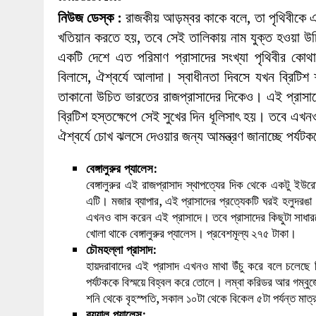
27 MAY 2026
|
লোহাগড়ায় চেয়ারম্যান প্রার্থী আতিকুল ইসল
নিউজ ডেস্ক :
রাজকীয় আড়ম্বর কাকে বলে, তা পৃথিবীকে 
1 AUGUST 2026
|
লোহাগড়ায় জাল দলিলে নামজারি ॥ এসিল্যা
খতিয়ান করতে হয়, তবে সেই তালিকায় নাম যুক্ত হওয়া উচিত 
একটি দেশে এত পরিমাণ প্রাসাদের সংখ্যা পৃথিবীর কোথ
বিলাসে, ঐশ্বর্যে আলাদা। স্বাধীনতা দিবসে যখন ব্রিটি
তাকানো উচিত ভারতের রাজপ্রাসাদের দিকেও। এই প্রাস
ব্রিটিশ হস্তক্ষেপে সেই সুখের দিন ধূলিসাৎ হয়। তবে এখনও 
ঐশ্বর্যে চোখ ঝলসে দেওয়ার জন্য আমন্ত্রণ জানাচ্ছে পর্যট
বেঙ্গালুরুর প্যালেস:
বেঙ্গালুরুর এই রাজপ্রাসাদ স্থাপত্যের দিক থেকে একটু ইউর
এটি। মজার ব্যাপার, এই প্রাসাদের প্রত্যেকটি ঘরই হলুদরঙা।
এখনও বাস করেন এই প্রাসাদে। তবে প্রাসাদের কিছুটা সাধারণ
খোলা থাকে বেঙ্গালুরুর প্যালেস। প্রবেশমূল্য ২৭৫ টাকা।
চৌমহল্লা প্রাসাদ:
হায়দরাবাদের এই প্রাসাদ এখনও মাথা উঁচু করে বলে চলেছে নি
পর্যটককে বিস্ময়ে বিহ্বল করে তোলে। লম্বা করিডর আর গম্বু
শনি থেকে বৃহস্পতি, সকাল ১০টা থেকে বিকেল ৫টা পর্যন্ত মাত
রয়্যাল প্যালেস: