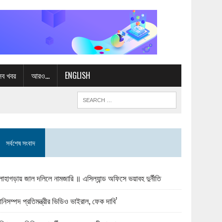
সব খবর
আরও…
ENGLISH
সর্বশেষ সংবাদ
োহাগড়ায় জাল দলিলে নামজারি ॥ এসিল্যান্ড অফিসে ভয়াবহ দুর্নীতি
ানিসম্পদ প্রতিমন্ত্রীর ভিডিও ভাইরাল, ফেক দাবি’