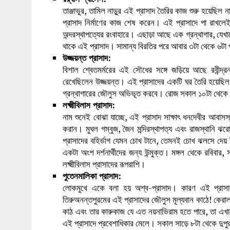
তাঞ্জাভুর, তামিল নাড়ুর এই প্রাসাদ তৈরির কাজ শুরু হয়েছি
প্রাসাদ নির্মাণের কাজ শেষ করেন। এই প্রাসাদে পা রাখলে
অন্দরস্থাপত্যের রংবাহারে। এছাড়া আছে এক গ্রন্থাগার, যেখা
থাকে এই প্রাসাদ। সামান্য বিরতির পরে আবার ৩টা থেকে ৬টা পর্
উজ্জয়ন্ত প্রাসাদ:
বিশাল শ্বেতমর্মরের এই সৌধের সঙ্গে জড়িয়ে আছে রবীন্দ্র
রেখেছিলেন উজ্জয়ন্ত। এই প্রাসাদের একটি ঘর তৈরি হয়েছিল
গ্রন্থাগারের জৌলুস অভিভূত করবে। রোজ সকাল ১০টা থেকে বিক
লক্ষ্মীবিলাস প্রাসাদ:
নাম শুনেই বোঝা যাচ্ছে, এই প্রাসাদ সাক্ষাৎ ধনদেবীর আবাস
করান। মুঘল গম্বুজ, জৈন মন্দিরস্থাপত্য এবং রাজস্থানি ঝ
প্রাসাদের বহির্ভাগ যেমন চোখ টানে, তেমনই চোখ ঝলসে দেয় 
একটা অংশ দর্শনার্থীদের জন্য উন্মুক্ত। মঙ্গল থেকে রবিবার
লক্ষ্মীবিলাস প্রাসাদের রূপরাশি।
পুতেনমালিকা প্রাসাদ:
লোকমুখে একে বলা হয় অশ্ব-প্রাসাদ। কারণ এই প্রাসাদে
তিরুঅনন্তপুরমের এই প্রাসাদের জৌলুস মূল্যবান কাঠে! কেরালা
কাঠ এবং তার কারুকাজ যে এত নয়নাভিরাম হতে পারে, তা এখান
এই প্রাসাদে প্রবেশাধিকার মেলে। সকাল সাড়ে ৮টা থেকে দুপু