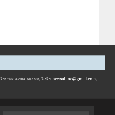
-৭১৯৫৯৫০, মোবাইল: +৮৮-০১৭৪০-৯৪২২৬৫, ইমেইল-newsalline@gmail.com,