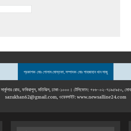
প্রকাশক: মোঃ গোলাম মোস্তফা, সম্পাদক: মোঃ শাহজাহান খান সাজু
তলা), ২৯২ ইনার সার্কুলার রোড, ফকিরাপুল, মতিঝিল, ঢাকা-১০০০। টেলিফোন: +৮৮-০২
sazukhan62@gmail.com, ওয়েবসাইট: www.newsalline24.com