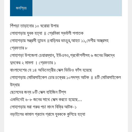
জনপ্রিয়
পিঁপড়া তাড়ানোর ১০ ঘরোয়া উপায়
লোহাগড়ায় যুবক হত্যা ॥ প্রেমিকা স্বর্নালী পলাতক
লোহাগড়ায় সন্ত্রসী তান্ডব ॥বাড়িঘর ভাংচুর,আহত ১১,দেশীয় অস্ত্রসহ
গ্রেফতার ৮
লোহাগড়া উপজেলা চেয়ারম্যান, ইউএনও,প্রকৌশলীসহ ৬ জনের বিরুদ্ধে
দুদকের ২ মামলা । গ্রেফতার ১
বাংলাদেশের যে ১৪ অভিনেত্রীর সেক্স ভিডিও ফাঁস হয়েছে
লোহাগড়ায় মোটরসাইকেল চোর চক্রের ১০সদস্য আটক ॥ ৪টি মোটরসাইকেল
উদ্ধার
ছেলেদের জন্য ৮টি সেক্স হাইজিন টিপ্‌স
একদিনেই ৬-৮ জনের সাথে সেক্স করতে হয়েছে…
লোহাগড়ায় মরা গরুর পচা মাংস বিক্রি আটক-১
নড়াইলের কামাল প্রতাব গ্রামে যুবককে কুপিয়ে হত্যা