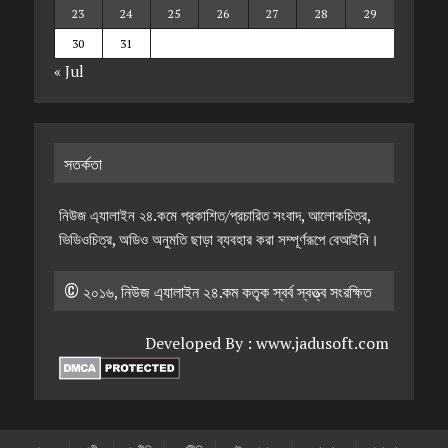
23
24
25
26
27
28
29
30
31
« Jul
সতর্কতা
নিউজ এ্যালাইন ২৪.কমে প্রকাশিত/প্রচারিত সংবাদ, আলোকচিত্র,
ভিডিওচিত্র, অডিও অনুমতি ছাড়া ব্যবহার করা সম্পূর্ণরূপে বেআইনি।
© ২০১৬, নিউজ এ্যালাইন ২৪.কম কতৃক স্বর্ব স্বত্ত্ব সংরক্ষিত
Developed By :
www.jadusoft.com