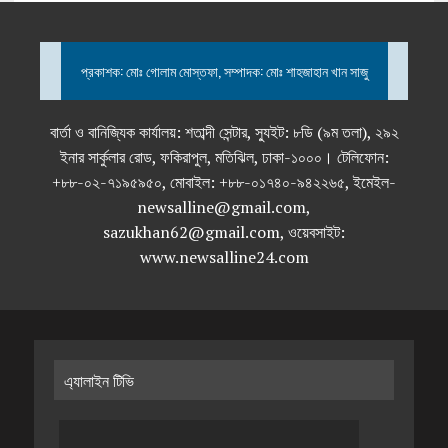
প্রকাশক: মোঃ গোলাম মোস্তফা, সম্পাদক: মোঃ শাহজাহান খান সাজু
বার্তা ও বানিজ্যিক কার্যালয়: শতাব্দী সেন্টার, স্যুইট: ৮ডি (৯ম তলা), ২৯২
ইনার সার্কুলার রোড, ফকিরাপুল, মতিঝিল, ঢাকা-১০০০। টেলিফোন:
+৮৮-০২-৭১৯৫৯৫০, মোবাইল: +৮৮-০১৭৪০-৯৪২২৬৫, ইমেইল-
newsalline@gmail.com,
sazukhan62@gmail.com, ওয়েবসাইট:
www.newsalline24.com
এ্যালাইন টিভি