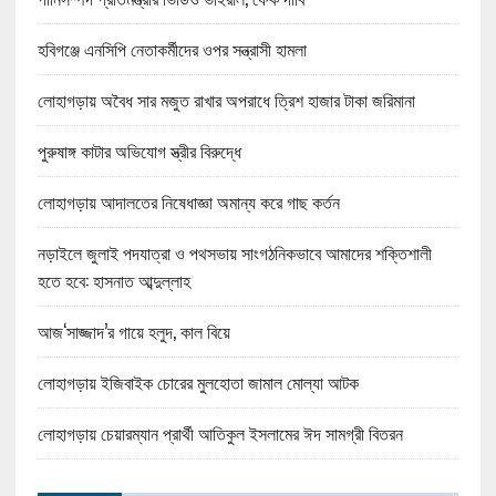
হবিগঞ্জে এনসিপি নেতাকর্মীদের ওপর সন্ত্রাসী হামলা
লোহাগড়ায় অবৈধ সার মজুত রাখার অপরাধে ত্রিশ হাজার টাকা জরিমানা
পুরুষাঙ্গ কাটার অভিযোগ স্ত্রীর বিরুদ্ধে
লোহাগড়ায় আদালতের নিষেধাজ্ঞা অমান্য করে গাছ কর্তন
নড়াইলে জুলাই পদযাত্রা ও পথসভায় সাংগঠনিকভাবে আমাদের শক্তিশালী
হতে হবে: হাসনাত আব্দুল্লাহ
আজ‘সাজ্জাদ’র গায়ে হলুদ, কাল বিয়ে
লোহাগড়ায় ইজিবাইক চোরের মুলহোতা জামাল মোল্যা আটক
লোহাগড়ায় চেয়ারম্যান প্রার্থী আতিকুল ইসলামের ঈদ সামগ্রী বিতরন