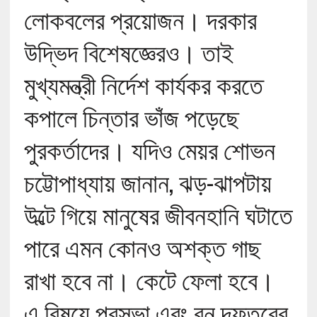
লোকবলের প্রয়োজন। দরকার
উদ্ভিদ বিশেষজ্ঞেরও। তাই
মুখ্যমন্ত্রী নির্দেশ কার্যকর করতে
কপালে চিন্তার ভাঁজ পড়েছে
পুরকর্তাদের। যদিও মেয়র শোভন
চট্টোপাধ্যায় জানান, ঝড়-ঝাপটায়
উল্টে গিয়ে মানুষের জীবনহানি ঘটাতে
পারে এমন কোনও অশক্ত গাছ
রাখা হবে না। কেটে ফেলা হবে।
এ বিষয়ে পুরসভা এবং বন দফতরের