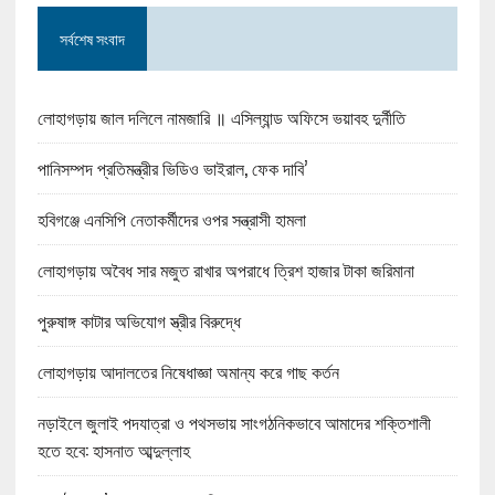
সর্বশেষ সংবাদ
লোহাগড়ায় জাল দলিলে নামজারি ॥ এসিল্যান্ড অফিসে ভয়াবহ দুর্নীতি
পানিসম্পদ প্রতিমন্ত্রীর ভিডিও ভাইরাল, ফেক দাবি’
হবিগঞ্জে এনসিপি নেতাকর্মীদের ওপর সন্ত্রাসী হামলা
লোহাগড়ায় অবৈধ সার মজুত রাখার অপরাধে ত্রিশ হাজার টাকা জরিমানা
পুরুষাঙ্গ কাটার অভিযোগ স্ত্রীর বিরুদ্ধে
লোহাগড়ায় আদালতের নিষেধাজ্ঞা অমান্য করে গাছ কর্তন
নড়াইলে জুলাই পদযাত্রা ও পথসভায় সাংগঠনিকভাবে আমাদের শক্তিশালী
হতে হবে: হাসনাত আব্দুল্লাহ