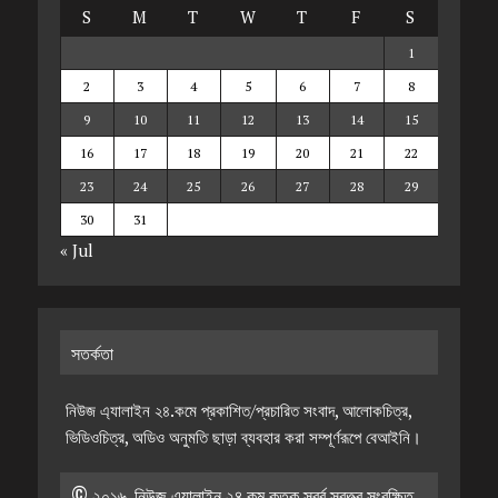
S
M
T
W
T
F
S
1
2
3
4
5
6
7
8
9
10
11
12
13
14
15
16
17
18
19
20
21
22
23
24
25
26
27
28
29
30
31
« Jul
সতর্কতা
নিউজ এ্যালাইন ২৪.কমে প্রকাশিত/প্রচারিত সংবাদ, আলোকচিত্র,
ভিডিওচিত্র, অডিও অনুমতি ছাড়া ব্যবহার করা সম্পূর্ণরূপে বেআইনি।
© ২০১৬, নিউজ এ্যালাইন ২৪.কম কতৃক স্বর্ব স্বত্ত্ব সংরক্ষিত