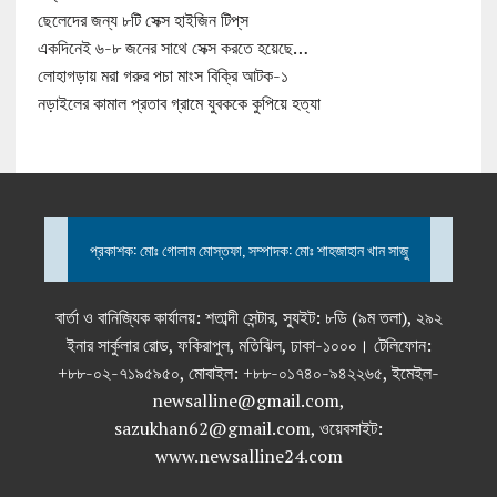
ছেলেদের জন্য ৮টি সেক্স হাইজিন টিপ্‌স
একদিনেই ৬-৮ জনের সাথে সেক্স করতে হয়েছে…
লোহাগড়ায় মরা গরুর পচা মাংস বিক্রি আটক-১
নড়াইলের কামাল প্রতাব গ্রামে যুবককে কুপিয়ে হত্যা
প্রকাশক: মোঃ গোলাম মোস্তফা, সম্পাদক: মোঃ শাহজাহান খান সাজু
বার্তা ও বানিজ্যিক কার্যালয়: শতাব্দী সেন্টার, স্যুইট: ৮ডি (৯ম তলা), ২৯২
ইনার সার্কুলার রোড, ফকিরাপুল, মতিঝিল, ঢাকা-১০০০। টেলিফোন:
+৮৮-০২-৭১৯৫৯৫০, মোবাইল: +৮৮-০১৭৪০-৯৪২২৬৫, ইমেইল-
newsalline@gmail.com,
sazukhan62@gmail.com, ওয়েবসাইট:
www.newsalline24.com