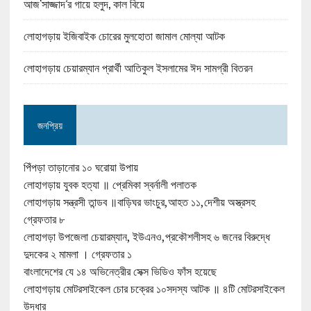
আজ‘সাজ্জাদ’র গায়ে হলুদ, কাল বিয়ে
লোহাগড়ায় ইজিবাইক চোরের মুলহোতা জামাল মোল্যা আটক
লোহাগড়ায় চেয়ারম্যান প্রার্থী আতিকুল ইসলামের ঈদ সামগ্রী বিতরন
জনপ্রিয়
পিঁপড়া তাড়ানোর ১০ ঘরোয়া উপায়
লোহাগড়ায় যুবক হত্যা ॥ প্রেমিকা স্বর্নালী পলাতক
লোহাগড়ায় সন্ত্রসী তান্ডব ॥বাড়িঘর ভাংচুর,আহত ১১,দেশীয় অস্ত্রসহ
গ্রেফতার ৮
লোহাগড়া উপজেলা চেয়ারম্যান, ইউএনও,প্রকৌশলীসহ ৬ জনের বিরুদ্ধে
দুদকের ২ মামলা । গ্রেফতার ১
বাংলাদেশের যে ১৪ অভিনেত্রীর সেক্স ভিডিও ফাঁস হয়েছে
লোহাগড়ায় মোটরসাইকেল চোর চক্রের ১০সদস্য আটক ॥ ৪টি মোটরসাইকেল
উদ্ধার