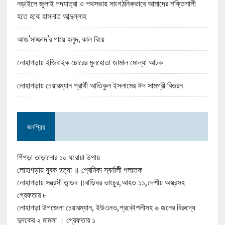
নড়াইলে জুলাই পদযাত্রা ও পথসভায় সাংগঠনিকভাবে আমাদের শক্তিশালী
হতে হবে: হাসনাত আব্দুল্লাহ
আজ‘সাজ্জাদ’র গায়ে হলুদ, কাল বিয়ে
লোহাগড়ায় ইজিবাইক চোরের মুলহোতা জামাল মোল্যা আটক
লোহাগড়ায় চেয়ারম্যান প্রার্থী আতিকুল ইসলামের ঈদ সামগ্রী বিতরন
জনপ্রিয়
পিঁপড়া তাড়ানোর ১০ ঘরোয়া উপায়
লোহাগড়ায় যুবক হত্যা ॥ প্রেমিকা স্বর্নালী পলাতক
লোহাগড়ায় সন্ত্রসী তান্ডব ॥বাড়িঘর ভাংচুর,আহত ১১,দেশীয় অস্ত্রসহ
গ্রেফতার ৮
লোহাগড়া উপজেলা চেয়ারম্যান, ইউএনও,প্রকৌশলীসহ ৬ জনের বিরুদ্ধে
দুদকের ২ মামলা । গ্রেফতার ১