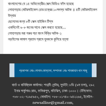
বাংলাদেশের যে ১৪ অভিনেত্রীর সেক্স ভিডিও ফাঁস হয়েছে
লোহাগড়ায় মোটরসাইকেল চোর চক্রের ১০সদস্য আটক ॥ ৪টি মোটরসাইকেল
উদ্ধার
ছেলেদের জন্য ৮টি সেক্স হাইজিন টিপ্‌স
একদিনেই ৬-৮ জনের সাথে সেক্স করতে হয়েছে…
লোহাগড়ায় মরা গরুর পচা মাংস বিক্রি আটক-১
নড়াইলের কামাল প্রতাব গ্রামে যুবককে কুপিয়ে হত্যা
প্রকাশক: মোঃ গোলাম মোস্তফা, সম্পাদক: মোঃ শাহজাহান খান সাজু
বার্তা ও বানিজ্যিক কার্যালয়: শতাব্দী সেন্টার, স্যুইট: ৮ডি (৯ম তলা), ২৯২
ইনার সার্কুলার রোড, ফকিরাপুল, মতিঝিল, ঢাকা-১০০০। টেলিফোন:
+৮৮-০২-৭১৯৫৯৫০, মোবাইল: +৮৮-০১৭৪০-৯৪২২৬৫, ইমেইল-
newsalline@gmail.com,