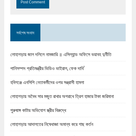
সর্বশেষ সংবাদ
লোহাগড়ায় জাল দলিলে নামজারি ॥ এসিল্যান্ড অফিসে ভয়াবহ দুর্নীতি
পানিসম্পদ প্রতিমন্ত্রীর ভিডিও ভাইরাল, ফেক দাবি’
হবিগঞ্জে এনসিপি নেতাকর্মীদের ওপর সন্ত্রাসী হামলা
লোহাগড়ায় অবৈধ সার মজুত রাখার অপরাধে ত্রিশ হাজার টাকা জরিমানা
পুরুষাঙ্গ কাটার অভিযোগ স্ত্রীর বিরুদ্ধে
লোহাগড়ায় আদালতের নিষেধাজ্ঞা অমান্য করে গাছ কর্তন