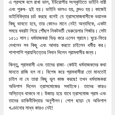
এ প্রসঙ্গে বলে রাখা ভাল, ইউরোপীয় সংস্কৃতিতে ডাইনি নারী
এবং পুরুষ- দুই হয়। ডাইনি ভালও হয়, মন্দও হয়। কাজেই
ডাইনিবিদ্যার চর্চা করছে বলেই যে ত্রাসমোজবাসীকে ভয়ানক
কিছু ভাবতে হবে, তার কোনও মানে নেই! অন্যদিকে, একটা
সময়ে খবরটা গিয়ে পৌঁছল নিকটবর্তী ভেরুয়েলার গির্জায়। সেটা
১৫১১ সাল। ধর্মযাজকরা ভিড় করে এলেন গ্রামে। ঘুরে-ফিরে
দেখলেন সব কিছু এবং আদায় করতে চাইলেন ধর্মীয় কর।
পাশাপাশি প্রায়শ্চিত্তের নিদান দিলেন গ্রামবাসীর জন্য।
কিন্তু, গ্রামবাসী এবং তাদের রাজা- কেউই ধর্মযাজকদের কথা
মানতে রাজি হল না। বিশেষ করে গ্রামবাসীরা তো মানতেই
চাইল না যে তারা কিছু ভুল কাজ করছে! তখন ধর্মযাজকরা
অভিশাপ দিলেন ত্রাসমোজের সবাইকে। তাদের কারও
অস্তিত্ব থাকবে না। উজাড় হয়ে যাবে ত্রাসমোজ গ্রাম এবং
তাদের ডাকিনীবিদ্যার অনুশীলন। পোপ ছাড়া যে অভিশাপ
খণ্ডানোর সাধ্য কারও নেই!