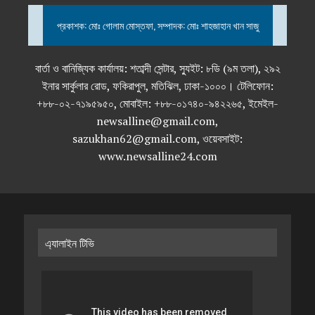
প্রকাশক: মোঃ গোলাম মোস্তফা, সম্পাদক: মোঃ শাহজাহান খান সাজু
বার্তা ও বানিজ্যিক কার্যালয়: শতাব্দী সেন্টার, স্যুইট: ৮ডি (৯ম তলা), ২৯২
ইনার সার্কুলার রোড, ফকিরাপুল, মতিঝিল, ঢাকা-১০০০। টেলিফোন:
+৮৮-০২-৭১৯৫৯৫০, মোবাইল: +৮৮-০১৭৪০-৯৪২২৬৫, ইমেইল-
newsalline@gmail.com,
sazukhan62@gmail.com, ওয়েবসাইট:
www.newsalline24.com
এ্যালাইন টিভি