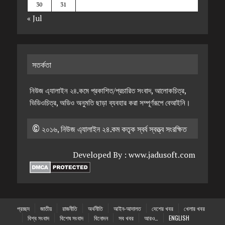
30
31
« Jul
সতর্কতা
নিউজ এ্যালাইন ২৪.কমে প্রকাশিত/প্রচারিত সংবাদ, আলোকচিত্র,
ভিডিওচিত্র, অডিও অনুমতি ছাড়া ব্যবহার করা সম্পূর্ণরূপে বেআইনি।
© ২০১৬, নিউজ এ্যালাইন ২৪.কম কতৃক স্বর্ব স্বত্ত্ব সংরক্ষিত
Developed By :
www.jadusoft.com
প্রচ্ছদ
জাতীয়
রাজনীতি
অর্থনীতি
আইন-আদালত
দেশের খবর
খেলার খবর
বিশ্ব সংবাদ
বিশেষ সংবাদ
বিনোদন
সব খবর
আরও…
ENGLISH