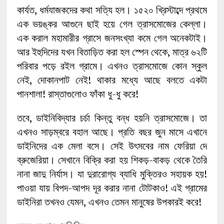
কার্যত, ধর্মযাজকদের কথা সত্যি হল। ১৫২০ খ্রিস্টাব্দে প্রথমে
এক ভয়ঙ্কর আগুনে ছাই হয়ে গেল ত্রাসমোজের কেল্লা।
এক করাল মহামারীর গ্রাসে জনসংখ্যা কমে গেল অনেকটাই।
আর ইহুদিদের যখন বিতাড়িত করা হল স্পেন থেকে, মাত্র ৬২টি
পরিবার পড়ে রইল গ্রামে। এখনও ত্রাসমোজে কোন স্কুল
নেই, দোকানপাট নেই! থাকার মধ্যে আছে বলতে একটা
পানশালা! রাস্তাগুলোও ফাঁকা ধু-ধু করে!
তবে, ডাইনিবিদ্যার চর্চা কিন্তু বন্ধ হয়নি ত্রাসমোজে। তা
এখনও সাড়ম্বরে বহাল আছে। প্রতি বছর জুন মাসে এখানে
ডাইনিদের এক মেলা বসে। সেই উৎসবের নাম ফেরিয়া দে
ব্রুজেরিয়া। সেখানে বিক্রি করা হয় শিকড়-বাকড় থেকে তৈরি
নানা জাদু নির্যাস। যা দুরারোগ্য ব্যাধি মুক্তিরও সহায়ক হয়!
পাওয়া যায় বিপদ-আপদ দূর করার নানা টোটকাও! এই গ্রামের
ডাইনিরা তখনও যেমন, এখনও তেমন মানুষের উপকারই করে!