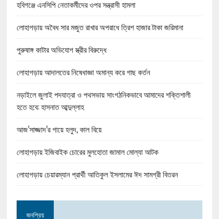
হবিগঞ্জে এনসিপি নেতাকর্মীদের ওপর সন্ত্রাসী হামলা
লোহাগড়ায় অবৈধ সার মজুত রাখার অপরাধে ত্রিশ হাজার টাকা জরিমানা
পুরুষাঙ্গ কাটার অভিযোগ স্ত্রীর বিরুদ্ধে
লোহাগড়ায় আদালতের নিষেধাজ্ঞা অমান্য করে গাছ কর্তন
নড়াইলে জুলাই পদযাত্রা ও পথসভায় সাংগঠনিকভাবে আমাদের শক্তিশালী
হতে হবে: হাসনাত আব্দুল্লাহ
আজ‘সাজ্জাদ’র গায়ে হলুদ, কাল বিয়ে
লোহাগড়ায় ইজিবাইক চোরের মুলহোতা জামাল মোল্যা আটক
লোহাগড়ায় চেয়ারম্যান প্রার্থী আতিকুল ইসলামের ঈদ সামগ্রী বিতরন
জনপ্রিয়