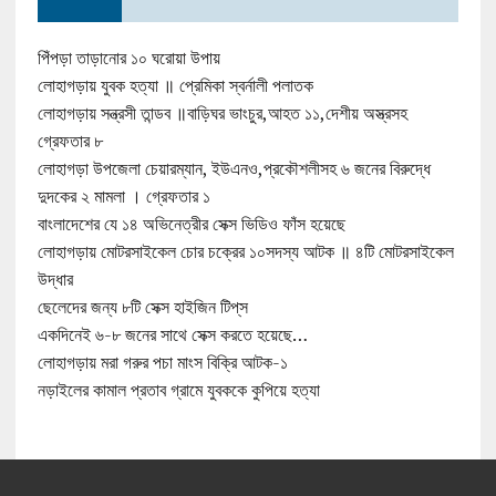
পিঁপড়া তাড়ানোর ১০ ঘরোয়া উপায়
লোহাগড়ায় যুবক হত্যা ॥ প্রেমিকা স্বর্নালী পলাতক
লোহাগড়ায় সন্ত্রসী তান্ডব ॥বাড়িঘর ভাংচুর,আহত ১১,দেশীয় অস্ত্রসহ
গ্রেফতার ৮
লোহাগড়া উপজেলা চেয়ারম্যান, ইউএনও,প্রকৌশলীসহ ৬ জনের বিরুদ্ধে
দুদকের ২ মামলা । গ্রেফতার ১
বাংলাদেশের যে ১৪ অভিনেত্রীর সেক্স ভিডিও ফাঁস হয়েছে
লোহাগড়ায় মোটরসাইকেল চোর চক্রের ১০সদস্য আটক ॥ ৪টি মোটরসাইকেল
উদ্ধার
ছেলেদের জন্য ৮টি সেক্স হাইজিন টিপ্‌স
একদিনেই ৬-৮ জনের সাথে সেক্স করতে হয়েছে…
লোহাগড়ায় মরা গরুর পচা মাংস বিক্রি আটক-১
নড়াইলের কামাল প্রতাব গ্রামে যুবককে কুপিয়ে হত্যা