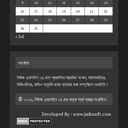
9
10
11
12
13
14
15
16
17
18
19
20
21
22
23
24
25
26
27
28
29
30
31
« Jul
সতর্কতা
নিউজ এ্যালাইন ২৪.কমে প্রকাশিত/প্রচারিত সংবাদ, আলোকচিত্র,
ভিডিওচিত্র, অডিও অনুমতি ছাড়া ব্যবহার করা সম্পূর্ণরূপে বেআইনি।
© ২০১৬, নিউজ এ্যালাইন ২৪.কম কতৃক স্বর্ব স্বত্ত্ব সংরক্ষিত
Developed By :
www.jadusoft.com