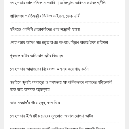
লোহাগড়ায় জাল দলিলে নামজারি ॥ এসিল্যান্ড অফিসে ভয়াবহ দুর্নীতি
পানিসম্পদ প্রতিমন্ত্রীর ভিডিও ভাইরাল, ফেক দাবি’
হবিগঞ্জে এনসিপি নেতাকর্মীদের ওপর সন্ত্রাসী হামলা
লোহাগড়ায় অবৈধ সার মজুত রাখার অপরাধে ত্রিশ হাজার টাকা জরিমানা
পুরুষাঙ্গ কাটার অভিযোগ স্ত্রীর বিরুদ্ধে
লোহাগড়ায় আদালতের নিষেধাজ্ঞা অমান্য করে গাছ কর্তন
নড়াইলে জুলাই পদযাত্রা ও পথসভায় সাংগঠনিকভাবে আমাদের শক্তিশালী
হতে হবে: হাসনাত আব্দুল্লাহ
আজ‘সাজ্জাদ’র গায়ে হলুদ, কাল বিয়ে
লোহাগড়ায় ইজিবাইক চোরের মুলহোতা জামাল মোল্যা আটক
লোহাগড়ায় চেয়ারম্যান প্রার্থী আতিকুল ইসলামের ঈদ সামগ্রী বিতরন