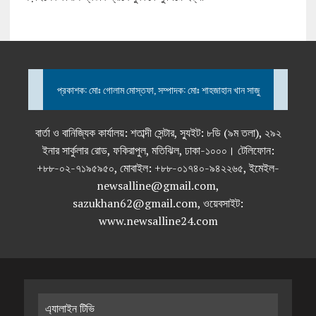
প্রকাশক: মোঃ গোলাম মোস্তফা, সম্পাদক: মোঃ শাহজাহান খান সাজু
বার্তা ও বানিজ্যিক কার্যালয়: শতাব্দী সেন্টার, স্যুইট: ৮ডি (৯ম তলা), ২৯২
ইনার সার্কুলার রোড, ফকিরাপুল, মতিঝিল, ঢাকা-১০০০। টেলিফোন:
+৮৮-০২-৭১৯৫৯৫০, মোবাইল: +৮৮-০১৭৪০-৯৪২২৬৫, ইমেইল-
newsalline@gmail.com,
sazukhan62@gmail.com, ওয়েবসাইট:
www.newsalline24.com
এ্যালাইন টিভি