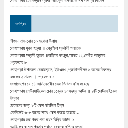
জনপ্রিয়
পিঁপড়া তাড়ানোর ১০ ঘরোয়া উপায়
লোহাগড়ায় যুবক হত্যা ॥ প্রেমিকা স্বর্নালী পলাতক
লোহাগড়ায় সন্ত্রসী তান্ডব ॥বাড়িঘর ভাংচুর,আহত ১১,দেশীয় অস্ত্রসহ
গ্রেফতার ৮
লোহাগড়া উপজেলা চেয়ারম্যান, ইউএনও,প্রকৌশলীসহ ৬ জনের বিরুদ্ধে
দুদকের ২ মামলা । গ্রেফতার ১
বাংলাদেশের যে ১৪ অভিনেত্রীর সেক্স ভিডিও ফাঁস হয়েছে
লোহাগড়ায় মোটরসাইকেল চোর চক্রের ১০সদস্য আটক ॥ ৪টি মোটরসাইকেল
উদ্ধার
ছেলেদের জন্য ৮টি সেক্স হাইজিন টিপ্‌স
একদিনেই ৬-৮ জনের সাথে সেক্স করতে হয়েছে…
লোহাগড়ায় মরা গরুর পচা মাংস বিক্রি আটক-১
নড়াইলের কামাল প্রতাব গ্রামে যুবককে কুপিয়ে হত্যা