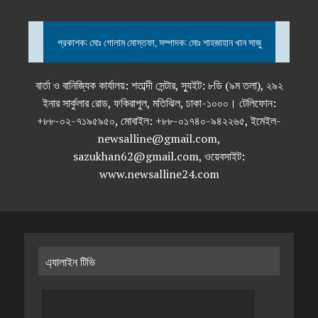
প্রকাশক: মোঃ গোলাম মোস্তফা, সম্পাদক: মোঃ শাহজাহান খান সাজু
বার্তা ও বানিজ্যিক কার্যালয়: শতাব্দী সেন্টার, স্যুইট: ৮ডি (৯ম তলা), ২৯২
ইনার সার্কুলার রোড, ফকিরাপুল, মতিঝিল, ঢাকা-১০০০। টেলিফোন:
+৮৮-০২-৭১৯৫৯৫০, মোবাইল: +৮৮-০১৭৪০-৯৪২২৬৫, ইমেইল-
newsalline@gmail.com,
sazukhan62@gmail.com, ওয়েবসাইট:
www.newsalline24.com
এ্যালাইন টিভি