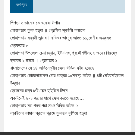
জনপ্রিয়
পিঁপড়া তাড়ানোর ১০ ঘরোয়া উপায়
লোহাগড়ায় যুবক হত্যা ॥ প্রেমিকা স্বর্নালী পলাতক
লোহাগড়ায় সন্ত্রসী তান্ডব ॥বাড়িঘর ভাংচুর,আহত ১১,দেশীয় অস্ত্রসহ
গ্রেফতার ৮
লোহাগড়া উপজেলা চেয়ারম্যান, ইউএনও,প্রকৌশলীসহ ৬ জনের বিরুদ্ধে
দুদকের ২ মামলা । গ্রেফতার ১
বাংলাদেশের যে ১৪ অভিনেত্রীর সেক্স ভিডিও ফাঁস হয়েছে
লোহাগড়ায় মোটরসাইকেল চোর চক্রের ১০সদস্য আটক ॥ ৪টি মোটরসাইকেল
উদ্ধার
ছেলেদের জন্য ৮টি সেক্স হাইজিন টিপ্‌স
একদিনেই ৬-৮ জনের সাথে সেক্স করতে হয়েছে…
লোহাগড়ায় মরা গরুর পচা মাংস বিক্রি আটক-১
নড়াইলের কামাল প্রতাব গ্রামে যুবককে কুপিয়ে হত্যা