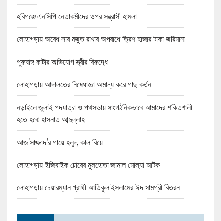
হবিগঞ্জে এনসিপি নেতাকর্মীদের ওপর সন্ত্রাসী হামলা
লোহাগড়ায় অবৈধ সার মজুত রাখার অপরাধে ত্রিশ হাজার টাকা জরিমানা
পুরুষাঙ্গ কাটার অভিযোগ স্ত্রীর বিরুদ্ধে
লোহাগড়ায় আদালতের নিষেধাজ্ঞা অমান্য করে গাছ কর্তন
নড়াইলে জুলাই পদযাত্রা ও পথসভায় সাংগঠনিকভাবে আমাদের শক্তিশালী
হতে হবে: হাসনাত আব্দুল্লাহ
আজ‘সাজ্জাদ’র গায়ে হলুদ, কাল বিয়ে
লোহাগড়ায় ইজিবাইক চোরের মুলহোতা জামাল মোল্যা আটক
লোহাগড়ায় চেয়ারম্যান প্রার্থী আতিকুল ইসলামের ঈদ সামগ্রী বিতরন