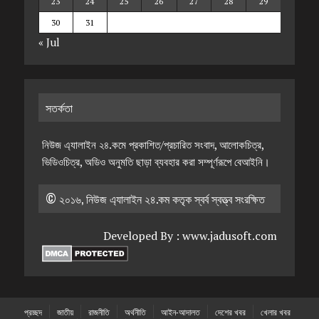
23
24
25
26
27
28
29
30
31
« Jul
সতর্কতা
নিউজ এ্যালাইন ২৪.কমে প্রকাশিত/প্রচারিত সংবাদ, আলোকচিত্র,
ভিডিওচিত্র, অডিও অনুমতি ছাড়া ব্যবহার করা সম্পূর্ণরূপে বেআইনি।
© ২০১৬, নিউজ এ্যালাইন ২৪.কম কতৃক স্বর্ব স্বত্ত্ব সংরক্ষিত
Developed By :
www.jadusoft.com
প্রচ্ছদ
জাতীয়
রাজনীতি
অর্থনীতি
আইন-আদালত
দেশের খবর
খেলার খবর