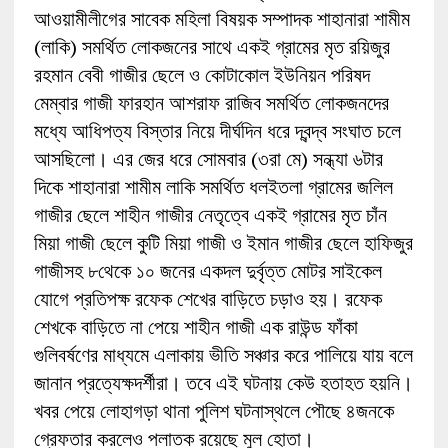
আওয়ামীলীগের সাবেক মহিলা বিষয়ক সম্পাদক শাহানারা শামীম
(লাকি) সমর্থিত লোকজনের সাথে একই গ্রামের মৃত রয়িজুর
রহমান বেবী গাজীর ছেলে ও কোটাকোল ইউনিয়ন পরিষদ
মেম্বার গাজী ফারহান আশরাফ রাজিব সমর্থিত লোকজনদের
মধ্যে আধিপত্য বিস্তার নিয়ে দীর্ঘদিন ধরে দ্বন্দ্ব সংঘাত চলে
আসছিলো। এর জের ধরে সোমবার (৩রা মে) সন্ধ্যা ৬টার
দিকে শাহানারা শামীম লাকি সমর্থিত ধলইতলা গ্রামের জলিল
গাজীর ছেলে শাহীন গাজীর নেতৃত্বে একই গ্রামের মৃত চাঁন
মিয়া গাজী ছেলে কুটি মিয়া গাজী ও ইমান গাজীর ছেলে হাফিজুর
গাজীসহ ৮থেকে ১০ জনের একদল দুর্বৃত্ত মোটর সাইকেল
যোগে প্রতিপক্ষ রফেক শেখের বাড়িতে চড়াও হয়। রফেক
শেখকে বাড়িতে না পেয়ে শাহীন গাজী এক রাউন্ড ফাঁকা
গুলিবর্ষণের মাধ্যমে এলাকায় ভীতি সঞ্চার করে পালিয়ে যায় বলে
জানান প্রত্যেক্ষদর্শীরা। তবে এই ঘটনায় কেউ হতাহত হয়নি।
খবর পেয়ে লোহাগড়া থানা পুলিশ ঘটনাস্থলে পৌছে ৪জনকে
গ্রেফতার করলেও পলাতক রয়েছে মুল হোতা।