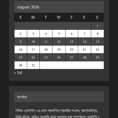
August 2026
S
M
T
W
T
F
S
1
2
3
4
5
6
7
8
9
10
11
12
13
14
15
16
17
18
19
20
21
22
23
24
25
26
27
28
29
30
31
« Jul
সতর্কতা
নিউজ এ্যালাইন ২৪.কমে প্রকাশিত/প্রচারিত সংবাদ, আলোকচিত্র,
ভিডিওচিত্র, অডিও অনুমতি ছাড়া ব্যবহার করা সম্পূর্ণরূপে বেআইনি।