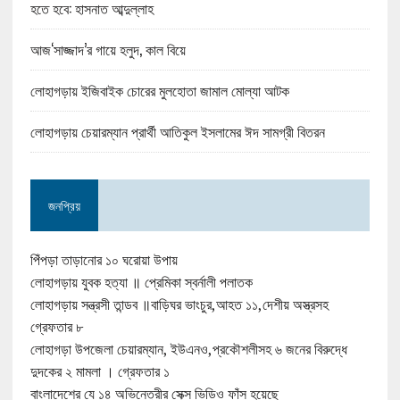
হতে হবে: হাসনাত আব্দুল্লাহ
আজ‘সাজ্জাদ’র গায়ে হলুদ, কাল বিয়ে
লোহাগড়ায় ইজিবাইক চোরের মুলহোতা জামাল মোল্যা আটক
লোহাগড়ায় চেয়ারম্যান প্রার্থী আতিকুল ইসলামের ঈদ সামগ্রী বিতরন
জনপ্রিয়
পিঁপড়া তাড়ানোর ১০ ঘরোয়া উপায়
লোহাগড়ায় যুবক হত্যা ॥ প্রেমিকা স্বর্নালী পলাতক
লোহাগড়ায় সন্ত্রসী তান্ডব ॥বাড়িঘর ভাংচুর,আহত ১১,দেশীয় অস্ত্রসহ
গ্রেফতার ৮
লোহাগড়া উপজেলা চেয়ারম্যান, ইউএনও,প্রকৌশলীসহ ৬ জনের বিরুদ্ধে
দুদকের ২ মামলা । গ্রেফতার ১
বাংলাদেশের যে ১৪ অভিনেত্রীর সেক্স ভিডিও ফাঁস হয়েছে