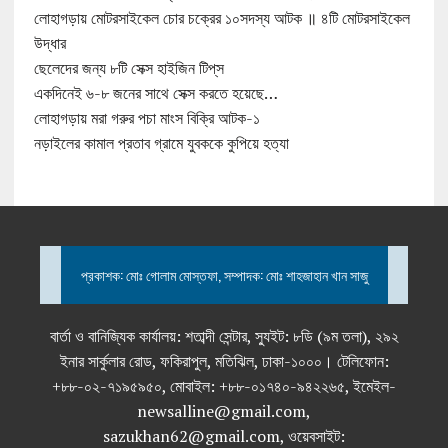
লোহাগড়ায় মোটরসাইকেল চোর চক্রের ১০সদস্য আটক ॥ ৪টি মোটরসাইকেল
উদ্ধার
ছেলেদের জন্য ৮টি সেক্স হাইজিন টিপ্‌স
একদিনেই ৬-৮ জনের সাথে সেক্স করতে হয়েছে…
লোহাগড়ায় মরা গরুর পচা মাংস বিক্রি আটক-১
নড়াইলের কামাল প্রতাব গ্রামে যুবককে কুপিয়ে হত্যা
প্রকাশক: মোঃ গোলাম মোস্তফা, সম্পাদক: মোঃ শাহজাহান খান সাজু
বার্তা ও বানিজ্যিক কার্যালয়: শতাব্দী সেন্টার, স্যুইট: ৮ডি (৯ম তলা), ২৯২
ইনার সার্কুলার রোড, ফকিরাপুল, মতিঝিল, ঢাকা-১০০০। টেলিফোন:
+৮৮-০২-৭১৯৫৯৫০, মোবাইল: +৮৮-০১৭৪০-৯৪২২৬৫, ইমেইল-
newsalline@gmail.com,
sazukhan62@gmail.com, ওয়েবসাইট: