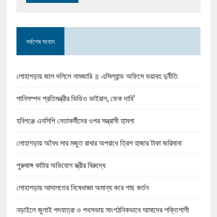
সর্বশেষ সংবাদ
লোহাগড়ায় জাল দলিলে নামজারি ॥ এসিল্যান্ড অফিসে ভয়াবহ দুর্নীতি
পানিসম্পদ প্রতিমন্ত্রীর ভিডিও ভাইরাল, ফেক দাবি’
হবিগঞ্জে এনসিপি নেতাকর্মীদের ওপর সন্ত্রাসী হামলা
লোহাগড়ায় অবৈধ সার মজুত রাখার অপরাধে ত্রিশ হাজার টাকা জরিমানা
পুরুষাঙ্গ কাটার অভিযোগ স্ত্রীর বিরুদ্ধে
লোহাগড়ায় আদালতের নিষেধাজ্ঞা অমান্য করে গাছ কর্তন
নড়াইলে জুলাই পদযাত্রা ও পথসভায় সাংগঠনিকভাবে আমাদের শক্তিশালী