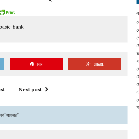
প
ল
ল
গ
ল
দ
ব
PIN
SHARE
ল
ম
ছ
st
Next post
এ
ল
ন
র্ক ‘হায়েনার’"