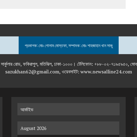
প্রকাশক: মোঃ গোলাম মোস্তফা, সম্পাদক: মোঃ শাহজাহান খান সাজু
তলা), ২৯২ ইনার সার্কুলার রোড, ফকিরাপুল, মতিঝিল, ঢাকা-১০০০। টেলিফোন: +৮৮-০২
sazukhan62@gmail.com, ওয়েবসাইট: www.newsalline24.com
আর্কাইভ
August 2026