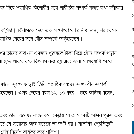
হ
ামের ঈদ সামগ্রী বিতরন
নিয়ে শতাধিক কিশোরীর সঙ্গে শারীরিক সম্পর্ক গড়ার কথা স্বীকার
ন্ড অফিসে ভয়াবহ দুর্নীতি
ল
প
বাসিন্দা। বিবিসিকে দেয়া এক সাক্ষাৎকারে তিনি জানান, চার থেকে
তাধিক মেয়ের সঙ্গে যৌন সম্পর্কে জড়িয়েছেন।
ল
 পর তাদের বাবা-মা একজন পুরুষকে টাকা দিয়ে যৌন সম্পর্ক গড়ায়।
ন
রী হতে পারবে বলে বিশ্বাস করা হয় এবং তারা রোগব্যাধি থেকে
হ
আ
োনো সুরক্ষা ছাড়াই তিনি শতাধিক মেয়ের সঙ্গে যৌন সম্পর্ক
ল
করেছেন। এসব মেয়ের বয়স ১২-১৩ বছর। তবে অনিভা বলেন,
ল
ত এবং তারা অন্যের কাছে বলে বেড়ায় যে এ লোকটি আসল পুরুষ এবং
সে হায়েনার কাজ করেছে তা স্পষ্ট নয়। মালাবির প্রেসিডেন্ট
 সেই নির্দেশ কার্যকর করে পুলিশ।