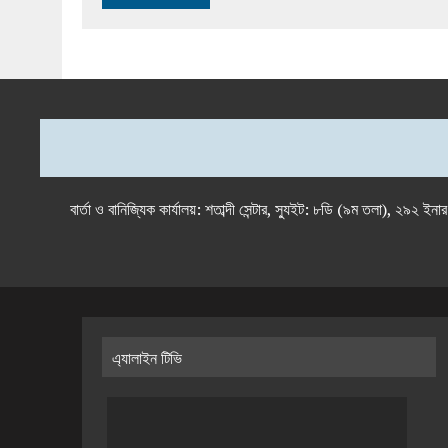
বার্তা ও বানিজ্যিক কার্যালয়: শতাব্দী সেন্টার, স্যুইট: ৮ডি (৯ম 
এ্যালাইন টিভি