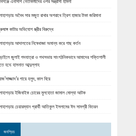
বিগঞ্জে এনসিপি নেতাকর্মীদের ওপর সন্ত্রাসী হামলা
োহাগড়ায় অবৈধ সার মজুত রাখার অপরাধে ত্রিশ হাজার টাকা জরিমানা
ুরুষাঙ্গ কাটার অভিযোগ স্ত্রীর বিরুদ্ধে
োহাগড়ায় আদালতের নিষেধাজ্ঞা অমান্য করে গাছ কর্তন
ড়াইলে জুলাই পদযাত্রা ও পথসভায় সাংগঠনিকভাবে আমাদের শক্তিশালী
তে হবে: হাসনাত আব্দুল্লাহ
জ‘সাজ্জাদ’র গায়ে হলুদ, কাল বিয়ে
োহাগড়ায় ইজিবাইক চোরের মুলহোতা জামাল মোল্যা আটক
োহাগড়ায় চেয়ারম্যান প্রার্থী আতিকুল ইসলামের ঈদ সামগ্রী বিতরন
জনপ্রিয়