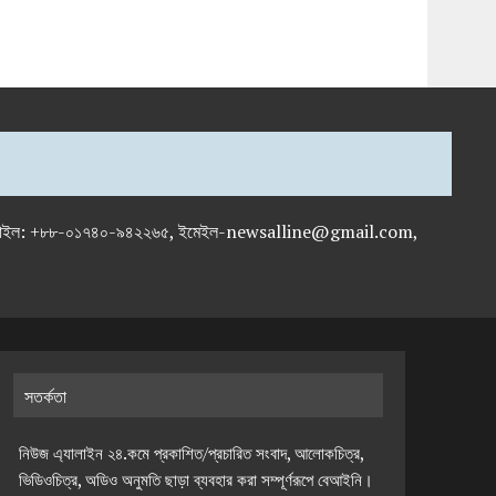
-৭১৯৫৯৫০, মোবাইল: +৮৮-০১৭৪০-৯৪২২৬৫, ইমেইল-newsalline@gmail.com,
সতর্কতা
নিউজ এ্যালাইন ২৪.কমে প্রকাশিত/প্রচারিত সংবাদ, আলোকচিত্র,
ভিডিওচিত্র, অডিও অনুমতি ছাড়া ব্যবহার করা সম্পূর্ণরূপে বেআইনি।