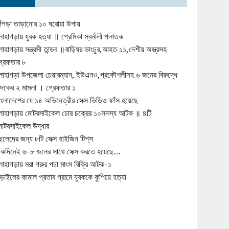
িঁপড়া তাড়ানোর ১০ ঘরোয়া উপায়
োহাগড়ায় যুবক হত্যা ॥ প্রেমিকা স্বর্নালী পলাতক
োহাগড়ায় সন্ত্রসী তান্ডব ॥বাড়িঘর ভাংচুর,আহত ১১,দেশীয় অস্ত্রসহ
্রেফতার ৮
োহাগড়া উপজেলা চেয়ারম্যান, ইউএনও,প্রকৌশলীসহ ৬ জনের বিরুদ্ধে
ুদকের ২ মামলা । গ্রেফতার ১
াংলাদেশের যে ১৪ অভিনেত্রীর সেক্স ভিডিও ফাঁস হয়েছে
োহাগড়ায় মোটরসাইকেল চোর চক্রের ১০সদস্য আটক ॥ ৪টি
োটরসাইকেল উদ্ধার
েলেদের জন্য ৮টি সেক্স হাইজিন টিপ্‌স
কদিনেই ৬-৮ জনের সাথে সেক্স করতে হয়েছে…
োহাগড়ায় মরা গরুর পচা মাংস বিক্রি আটক-১
ড়াইলের কামাল প্রতাব গ্রামে যুবককে কুপিয়ে হত্যা