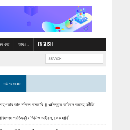
সব খবর
আরও…
ENGLISH
সর্বশেষ সংবাদ
োহাগড়ায় জাল দলিলে নামজারি ॥ এসিল্যান্ড অফিসে ভয়াবহ দুর্নীতি
ানিসম্পদ প্রতিমন্ত্রীর ভিডিও ভাইরাল, ফেক দাবি’