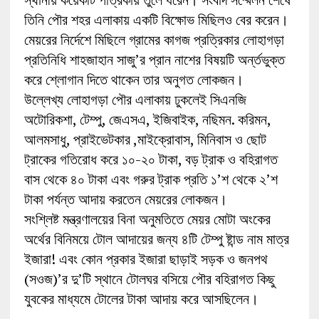
তিনি পৌর শহর এলাকায় একটি বিক্ষোভ মিছিলও বের করেন।
মেয়রের নির্দেশে মিছিলে গ্রামের কাগজ প্রত্রিকার লোহাগড়া
প্রতিনিধি শাহজাহান সাজু’র প্রান নাশের বিষয়টি অর্ন্তভুক্ত
করে শ্লোগান দিতে থাকেন তার অনুগত লোকজন।
উল্লেখ্য লোহাগড়া পৌর এলাকায় ঢুকলেই সিএনজি
অটোরিকশা, টেম্পু, জেএসএ, ইজিবাইক, নছিমন. করিমন,
আলমসাধু, প্রাইভেটকার ,মাইক্রোবাস, মিনিবাস ও ছোট
ট্রাকের গতিরোধ করে ১০-২০ টাকা, বড় ট্রাক ও বহিরাগত
বাস থেকে ৪০ টাকা এবং গরুর ট্রাক প্রতি ১’শ থেকে ২’শ
টাকা পর্যন্ত আদায় করতেন মেয়রের লোকজন।
সংশ্লিষ্ট মন্ত্রণালয়ের বিনা অনুমতিতে মেয়র মোটা অংকের
অর্থের বিনিময়ে টোল আদায়ের জন্য ৪টি টেম্পু ষ্টান্ড নাম মাত্র
ইজারা! এবং কোন প্রকার ইজারা ছাড়াই সড়ক ও জনপথ
(সওজ)’র দু’টি স্থানে টোলঘর বসিয়ে পৌর বহিরাগত কিছু
যুবকের মাধ্যমে টোলের টাকা আদায় করে আসছিলেন।