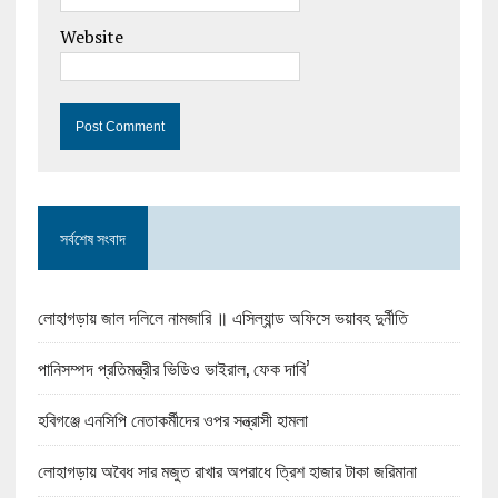
Website
সর্বশেষ সংবাদ
লোহাগড়ায় জাল দলিলে নামজারি ॥ এসিল্যান্ড অফিসে ভয়াবহ দুর্নীতি
পানিসম্পদ প্রতিমন্ত্রীর ভিডিও ভাইরাল, ফেক দাবি’
হবিগঞ্জে এনসিপি নেতাকর্মীদের ওপর সন্ত্রাসী হামলা
লোহাগড়ায় অবৈধ সার মজুত রাখার অপরাধে ত্রিশ হাজার টাকা জরিমানা