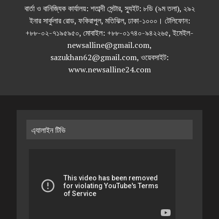
বার্তা ও বানিজ্যিক কার্যালয়: শতাব্দী সেন্টার, স্যুইট: ৮ডি (৯ম তলা), ২৯২
ইনার সার্কুলার রোড, ফকিরাপুল, মতিঝিল, ঢাকা-১০০০। টেলিফোন:
+৮৮-০২-৭১৯৫৯৫০, মোবাইল: +৮৮-০১৭৪০-৯৪২২৬৫, ইমেইল-
newsalline@gmail.com,
sazukhan62@gmail.com, ওয়েবসাইট:
www.newsalline24.com
এ্যালাইন টিভি