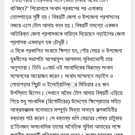
বাণিজ্য?’ শিরোনামে সংবাদ প্রকাশের পর এলাকায়
তোলপাড়ের সৃষ্টি হয়। বিষয়টি জেলা ও উপজেলা প্রশাসনের
নজরে এলে টোল আদায় বন্ধ হয়। বিষয়টি তদন্তে একজন
অতিরিক্ত জেলা প্রশাসককে দায়িত্ব দিয়েছেন নড়াইলের জেলা
প্রশাসক এমদাদুল হক চৌধূরী।
এ দিকে প্রকাশিত সংবাদে ক্ষিপ্ত হন, পৌর মেয়র ও উপজেলা
যুবলীগের সভাপতি আশরাফুল আলমসহ সুবিধাভোগী তার
অনুগতরা। তিনি ২০মার্চ ওই সাংবাদিকের বিরুদ্ধে সংবাদ
সম্মেলনের আয়োজন করেন। সংবাদ সম্মেলনে নড়াইল ও
লোহাগড়ার প্রিন্ট ও ইলেট্রোনিক্্র মিডিয়ার ৫৪ জন
উপস্থিত ছিলেন। সেখানে অবৈধ টোল আদায় বিষয়টি এড়িয়ে
গিয়ে শুধু সাংবাদিক (রিপোর্টারের) উদ্দেশ্যে ক্ষিপ্রোতার সহিত
আক্রমনাত্মক মনোভাবে সম্পুর্ন্য মিথ্যা অসত্য কল্পকাহিনীর
বক্তব্য পাঠ করেন। সে বক্তব্য গুলি মেয়রের পোষ্য চাটুকার
দু’তিনজন অসাংবাদিক তাদের অনৈতিক সুবিধা আদায়ের লক্ষে
স্থানীয় কয়েকটি পত্রিকায় তুলে ধরেন। সংবাদ সম্মেলন শেষে