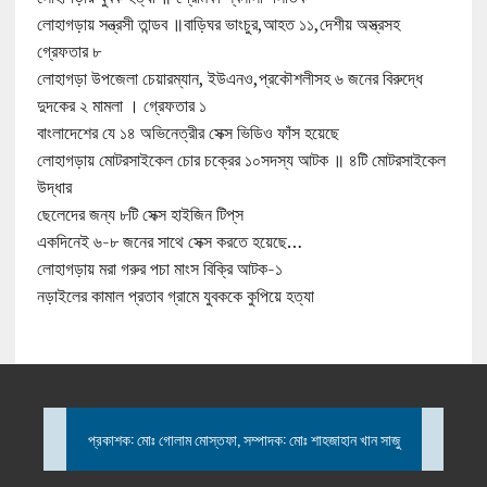
লোহাগড়ায় সন্ত্রসী তান্ডব ॥বাড়িঘর ভাংচুর,আহত ১১,দেশীয় অস্ত্রসহ
গ্রেফতার ৮
লোহাগড়া উপজেলা চেয়ারম্যান, ইউএনও,প্রকৌশলীসহ ৬ জনের বিরুদ্ধে
দুদকের ২ মামলা । গ্রেফতার ১
বাংলাদেশের যে ১৪ অভিনেত্রীর সেক্স ভিডিও ফাঁস হয়েছে
লোহাগড়ায় মোটরসাইকেল চোর চক্রের ১০সদস্য আটক ॥ ৪টি মোটরসাইকেল
উদ্ধার
ছেলেদের জন্য ৮টি সেক্স হাইজিন টিপ্‌স
একদিনেই ৬-৮ জনের সাথে সেক্স করতে হয়েছে…
লোহাগড়ায় মরা গরুর পচা মাংস বিক্রি আটক-১
নড়াইলের কামাল প্রতাব গ্রামে যুবককে কুপিয়ে হত্যা
প্রকাশক: মোঃ গোলাম মোস্তফা, সম্পাদক: মোঃ শাহজাহান খান সাজু