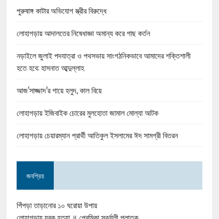
পুরুষাঙ্গ কাটার অভিযোগ স্ত্রীর বিরুদ্ধে
লোহাগড়ায় আদালতের নিষেধাজ্ঞা অমান্য করে গাছ কর্তন
নড়াইলে জুলাই পদযাত্রা ও পথসভায় সাংগঠনিকভাবে আমাদের শক্তিশালী
হতে হবে: হাসনাত আব্দুল্লাহ
আজ‘সাজ্জাদ’র গায়ে হলুদ, কাল বিয়ে
লোহাগড়ায় ইজিবাইক চোরের মুলহোতা জামাল মোল্যা আটক
লোহাগড়ায় চেয়ারম্যান প্রার্থী আতিকুল ইসলামের ঈদ সামগ্রী বিতরন
জনপ্রিয়
পিঁপড়া তাড়ানোর ১০ ঘরোয়া উপায়
লোহাগড়ায় যুবক হত্যা ॥ প্রেমিকা স্বর্নালী পলাতক