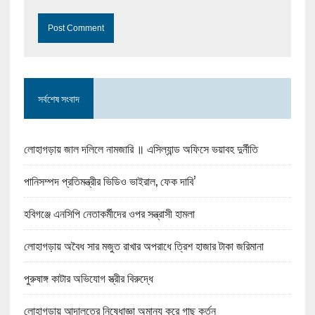
সর্বশেষ সংবাদ
লোহাগড়ায় জাল দলিলে নামজারি ॥ এসিল্যান্ড অফিসে ভয়াবহ দুর্নীতি
পানিসম্পদ প্রতিমন্ত্রীর ভিডিও ভাইরাল, ফেক দাবি’
হবিগঞ্জে এনসিপি নেতাকর্মীদের ওপর সন্ত্রাসী হামলা
লোহাগড়ায় অবৈধ সার মজুত রাখার অপরাধে ত্রিশ হাজার টাকা জরিমানা
পুরুষাঙ্গ কাটার অভিযোগ স্ত্রীর বিরুদ্ধে
লোহাগড়ায় আদালতের নিষেধাজ্ঞা অমান্য করে গাছ কর্তন