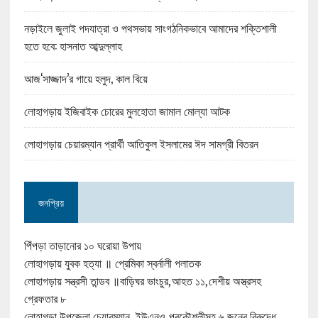
নড়াইলে জুলাই পদযাত্রা ও পথসভায় সাংগঠনিকভাবে আমাদের শক্তিশালী
হতে হবে: হাসনাত আব্দুল্লাহ
আজ‘সাজ্জাদ’র গায়ে হলুদ, কাল বিয়ে
লোহাগড়ায় ইজিবাইক চোরের মুলহোতা জামাল মোল্যা আটক
লোহাগড়ায় চেয়ারম্যান প্রার্থী আতিকুল ইসলামের ঈদ সামগ্রী বিতরন
জনপ্রিয়
পিঁপড়া তাড়ানোর ১০ ঘরোয়া উপায়
লোহাগড়ায় যুবক হত্যা ॥ প্রেমিকা স্বর্নালী পলাতক
লোহাগড়ায় সন্ত্রসী তান্ডব ॥বাড়িঘর ভাংচুর,আহত ১১,দেশীয় অস্ত্রসহ
গ্রেফতার ৮
লোহাগড়া উপজেলা চেয়ারম্যান, ইউএনও,প্রকৌশলীসহ ৬ জনের বিরুদ্ধে