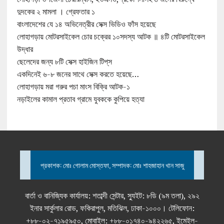
দুদকের ২ মামলা । গ্রেফতার ১
বাংলাদেশের যে ১৪ অভিনেত্রীর সেক্স ভিডিও ফাঁস হয়েছে
লোহাগড়ায় মোটরসাইকেল চোর চক্রের ১০সদস্য আটক ॥ ৪টি মোটরসাইকেল
উদ্ধার
ছেলেদের জন্য ৮টি সেক্স হাইজিন টিপ্‌স
একদিনেই ৬-৮ জনের সাথে সেক্স করতে হয়েছে…
লোহাগড়ায় মরা গরুর পচা মাংস বিক্রি আটক-১
নড়াইলের কামাল প্রতাব গ্রামে যুবককে কুপিয়ে হত্যা
প্রকাশক: মোঃ গোলাম মোস্তফা, সম্পাদক: মোঃ শাহজাহান খান সাজু
বার্তা ও বানিজ্যিক কার্যালয়: শতাব্দী সেন্টার, স্যুইট: ৮ডি (৯ম তলা), ২৯২
ইনার সার্কুলার রোড, ফকিরাপুল, মতিঝিল, ঢাকা-১০০০। টেলিফোন:
+৮৮-০২-৭১৯৫৯৫০, মোবাইল: +৮৮-০১৭৪০-৯৪২২৬৫, ইমেইল-