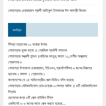
লোহাগড়ায় চেয়ারম্যান প্রার্থী আতিকুল ইসলামের ঈদ সামগ্রী বিতরন
জনপ্রিয়
পিঁপড়া তাড়ানোর ১০ ঘরোয়া উপায়
লোহাগড়ায় যুবক হত্যা ॥ প্রেমিকা স্বর্নালী পলাতক
লোহাগড়ায় সন্ত্রসী তান্ডব ॥বাড়িঘর ভাংচুর,আহত ১১,দেশীয় অস্ত্রসহ
গ্রেফতার ৮
লোহাগড়া উপজেলা চেয়ারম্যান, ইউএনও,প্রকৌশলীসহ ৬ জনের বিরুদ্ধে
দুদকের ২ মামলা । গ্রেফতার ১
বাংলাদেশের যে ১৪ অভিনেত্রীর সেক্স ভিডিও ফাঁস হয়েছে
লোহাগড়ায় মোটরসাইকেল চোর চক্রের ১০সদস্য আটক ॥ ৪টি মোটরসাইকেল
উদ্ধার
ছেলেদের জন্য ৮টি সেক্স হাইজিন টিপ্‌স
একদিনেই ৬-৮ জনের সাথে সেক্স করতে হয়েছে…