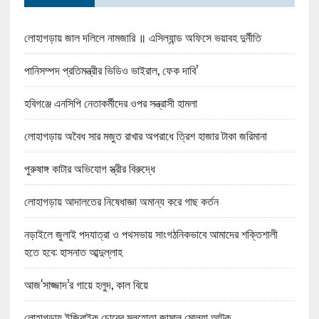
লোহাগড়ায় জাল দলিলে নামজারি ॥ এসিল্যান্ড অফিসে ভয়াবহ দুর্নীতি
পানিসম্পদ প্রতিমন্ত্রীর ভিডিও ভাইরাল, ফেক দাবি’
হবিগঞ্জে এনসিপি নেতাকর্মীদের ওপর সন্ত্রাসী হামলা
লোহাগড়ায় অবৈধ সার মজুত রাখার অপরাধে ত্রিশ হাজার টাকা জরিমানা
পুরুষাঙ্গ কাটার অভিযোগ স্ত্রীর বিরুদ্ধে
লোহাগড়ায় আদালতের নিষেধাজ্ঞা অমান্য করে গাছ কর্তন
নড়াইলে জুলাই পদযাত্রা ও পথসভায় সাংগঠনিকভাবে আমাদের শক্তিশালী
হতে হবে: হাসনাত আব্দুল্লাহ
আজ‘সাজ্জাদ’র গায়ে হলুদ, কাল বিয়ে
লোহাগড়ায় ইজিবাইক চোরের মুলহোতা জামাল মোল্যা আটক