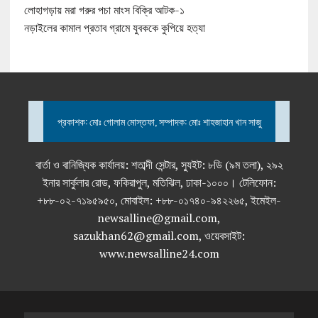
লোহাগড়ায় মরা গরুর পচা মাংস বিক্রি আটক-১
নড়াইলের কামাল প্রতাব গ্রামে যুবককে কুপিয়ে হত্যা
প্রকাশক: মোঃ গোলাম মোস্তফা, সম্পাদক: মোঃ শাহজাহান খান সাজু
বার্তা ও বানিজ্যিক কার্যালয়: শতাব্দী সেন্টার, স্যুইট: ৮ডি (৯ম তলা), ২৯২
ইনার সার্কুলার রোড, ফকিরাপুল, মতিঝিল, ঢাকা-১০০০। টেলিফোন:
+৮৮-০২-৭১৯৫৯৫০, মোবাইল: +৮৮-০১৭৪০-৯৪২২৬৫, ইমেইল-
newsalline@gmail.com,
sazukhan62@gmail.com, ওয়েবসাইট:
www.newsalline24.com