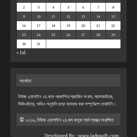
2
3
4
5
6
7
8
9
10
11
12
13
14
15
16
17
18
19
20
21
22
23
24
25
26
27
28
29
30
31
« Jul
সতর্কতা
নিউজ এ্যালাইন ২৪.কমে প্রকাশিত/প্রচারিত সংবাদ, আলোকচিত্র,
ভিডিওচিত্র, অডিও অনুমতি ছাড়া ব্যবহার করা সম্পূর্ণরূপে বেআইনি।
© ২০১৬, নিউজ এ্যালাইন ২৪.কম কতৃক স্বর্ব স্বত্ত্ব সংরক্ষিত
Developed By :
www.jadusoft.com