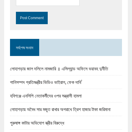
সর্বশেষ সংবাদ
লোহাগড়ায় জাল দলিলে নামজারি ॥ এসিল্যান্ড অফিসে ভয়াবহ দুর্নীতি
পানিসম্পদ প্রতিমন্ত্রীর ভিডিও ভাইরাল, ফেক দাবি’
হবিগঞ্জে এনসিপি নেতাকর্মীদের ওপর সন্ত্রাসী হামলা
লোহাগড়ায় অবৈধ সার মজুত রাখার অপরাধে ত্রিশ হাজার টাকা জরিমানা
পুরুষাঙ্গ কাটার অভিযোগ স্ত্রীর বিরুদ্ধে