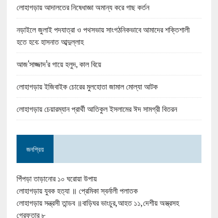
লোহাগড়ায় আদালতের নিষেধাজ্ঞা অমান্য করে গাছ কর্তন
নড়াইলে জুলাই পদযাত্রা ও পথসভায় সাংগঠনিকভাবে আমাদের শক্তিশালী
হতে হবে: হাসনাত আব্দুল্লাহ
আজ‘সাজ্জাদ’র গায়ে হলুদ, কাল বিয়ে
লোহাগড়ায় ইজিবাইক চোরের মুলহোতা জামাল মোল্যা আটক
লোহাগড়ায় চেয়ারম্যান প্রার্থী আতিকুল ইসলামের ঈদ সামগ্রী বিতরন
জনপ্রিয়
পিঁপড়া তাড়ানোর ১০ ঘরোয়া উপায়
লোহাগড়ায় যুবক হত্যা ॥ প্রেমিকা স্বর্নালী পলাতক
লোহাগড়ায় সন্ত্রসী তান্ডব ॥বাড়িঘর ভাংচুর,আহত ১১,দেশীয় অস্ত্রসহ
গ্রেফতার ৮