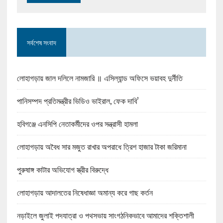
সর্বশেষ সংবাদ
লোহাগড়ায় জাল দলিলে নামজারি ॥ এসিল্যান্ড অফিসে ভয়াবহ দুর্নীতি
পানিসম্পদ প্রতিমন্ত্রীর ভিডিও ভাইরাল, ফেক দাবি’
হবিগঞ্জে এনসিপি নেতাকর্মীদের ওপর সন্ত্রাসী হামলা
লোহাগড়ায় অবৈধ সার মজুত রাখার অপরাধে ত্রিশ হাজার টাকা জরিমানা
পুরুষাঙ্গ কাটার অভিযোগ স্ত্রীর বিরুদ্ধে
লোহাগড়ায় আদালতের নিষেধাজ্ঞা অমান্য করে গাছ কর্তন
নড়াইলে জুলাই পদযাত্রা ও পথসভায় সাংগঠনিকভাবে আমাদের শক্তিশালী