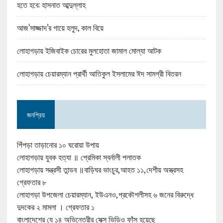
হতে হবে: হাসনাত আব্দুল্লাহ
আজ‘সাজ্জাদ’র গায়ে হলুদ, কাল বিয়ে
লোহাগড়ায় ইজিবাইক চোরের মুলহোতা জামাল মোল্যা আটক
লোহাগড়ায় চেয়ারম্যান প্রার্থী আতিকুল ইসলামের ঈদ সামগ্রী বিতরন
জনপ্রিয়
পিঁপড়া তাড়ানোর ১০ ঘরোয়া উপায়
লোহাগড়ায় যুবক হত্যা ॥ প্রেমিকা স্বর্নালী পলাতক
লোহাগড়ায় সন্ত্রসী তান্ডব ॥বাড়িঘর ভাংচুর,আহত ১১,দেশীয় অস্ত্রসহ
গ্রেফতার ৮
লোহাগড়া উপজেলা চেয়ারম্যান, ইউএনও,প্রকৌশলীসহ ৬ জনের বিরুদ্ধে
দুদকের ২ মামলা । গ্রেফতার ১
বাংলাদেশের যে ১৪ অভিনেত্রীর সেক্স ভিডিও ফাঁস হয়েছে