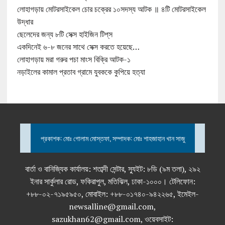
লোহাগড়ায় মোটরসাইকেল চোর চক্রের ১০সদস্য আটক ॥ ৪টি মোটরসাইকেল
উদ্ধার
ছেলেদের জন্য ৮টি সেক্স হাইজিন টিপ্‌স
একদিনেই ৬-৮ জনের সাথে সেক্স করতে হয়েছে…
লোহাগড়ায় মরা গরুর পচা মাংস বিক্রি আটক-১
নড়াইলের কামাল প্রতাব গ্রামে যুবককে কুপিয়ে হত্যা
প্রকাশক: মোঃ গোলাম মোস্তফা, সম্পাদক: মোঃ শাহজাহান খান সাজু
বার্তা ও বানিজ্যিক কার্যালয়: শতাব্দী সেন্টার, স্যুইট: ৮ডি (৯ম তলা), ২৯২
ইনার সার্কুলার রোড, ফকিরাপুল, মতিঝিল, ঢাকা-১০০০। টেলিফোন:
+৮৮-০২-৭১৯৫৯৫০, মোবাইল: +৮৮-০১৭৪০-৯৪২২৬৫, ইমেইল-
newsalline@gmail.com,
sazukhan62@gmail.com, ওয়েবসাইট: