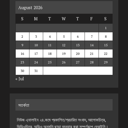
August 2026
S
M
T
W
T
F
S
1
2
3
4
5
6
7
8
9
10
11
12
13
14
15
16
17
18
19
20
21
22
23
24
25
26
27
28
29
30
31
« Jul
সতর্কতা
নিউজ এ্যালাইন ২৪.কমে প্রকাশিত/প্রচারিত সংবাদ, আলোকচিত্র,
ভিডিওচিত্র, অডিও অনুমতি ছাড়া ব্যবহার করা সম্পূর্ণরূপে বেআইনি।