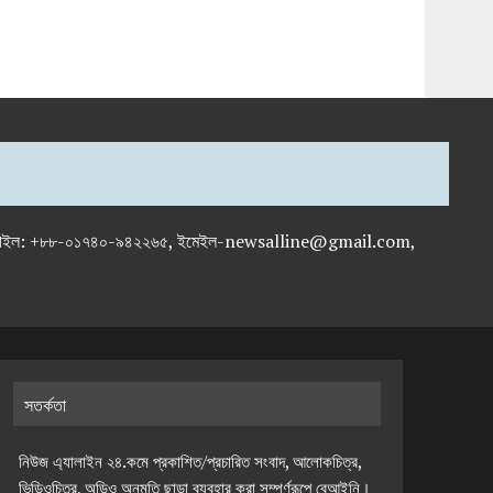
-৭১৯৫৯৫০, মোবাইল: +৮৮-০১৭৪০-৯৪২২৬৫, ইমেইল-newsalline@gmail.com,
সতর্কতা
নিউজ এ্যালাইন ২৪.কমে প্রকাশিত/প্রচারিত সংবাদ, আলোকচিত্র,
ভিডিওচিত্র, অডিও অনুমতি ছাড়া ব্যবহার করা সম্পূর্ণরূপে বেআইনি।