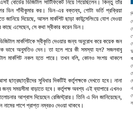
বিএসই বোর্ডের ডিজিটাল সার্টিফিকেট নিয়ে গিয়েছিলেন। কিন্তু তাঁর
ের ডিন গাঁধীকুমার কর। ডিন-এর বক্তব্য, গোটা ভর্তি প্রক্রিয়া
প
ঞপ্তিতে জানিয়ে দিয়েছে, আসল মার্কশিট ছাড়া কাউন্সেলিংয়ে যোগ দেওয়া
ল
ঁর কাছে এসেছেন, সে কথা স্বীকার করেন ডিন।
ল
গ
ান, ডিজিটাল মার্কশিটকে স্বীকৃতি দেওয়ার জন্য অনুরোধ করে কয়েক জন
ল
মিক ভাবে অনুমতিও দেন। তা হলে পরে কী সমস্যা হল? সজলবাবু
দ
ডিজিটাল মার্কশিট নকল হতে পারে। তখন বলি, কোনও সংশয় থাকলে
ব
ল
ম
আসা ছাত্রছাত্রীদের সুবিধার দিকটিই কর্তৃপক্ষকে দেখতে হবে। নানা
ছ
ের জন্য সময়সীমা বাড়াতে হবে। কর্তৃপক্ষ অবশ্য এই ব্যাপারে এখনও
এ
ল
োচনার আশ্বাস দিয়েছেন রেজিস্ট্রার। তিনি এ দিন জানিয়েছেন,
ন
ানে নামের পাশে প্রাপ্ত নম্বরও দেওয়া থাকবে।