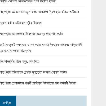
বিগঞ্জে এনসিপি নেতাকর্মীদের ওপর সন্ত্রাসী হামলা
োহাগড়ায় অবৈধ সার মজুত রাখার অপরাধে ত্রিশ হাজার টাকা জরিমানা
ুরুষাঙ্গ কাটার অভিযোগ স্ত্রীর বিরুদ্ধে
োহাগড়ায় আদালতের নিষেধাজ্ঞা অমান্য করে গাছ কর্তন
ড়াইলে জুলাই পদযাত্রা ও পথসভায় সাংগঠনিকভাবে আমাদের শক্তিশালী
তে হবে: হাসনাত আব্দুল্লাহ
জ‘সাজ্জাদ’র গায়ে হলুদ, কাল বিয়ে
োহাগড়ায় ইজিবাইক চোরের মুলহোতা জামাল মোল্যা আটক
োহাগড়ায় চেয়ারম্যান প্রার্থী আতিকুল ইসলামের ঈদ সামগ্রী বিতরন
জনপ্রিয়