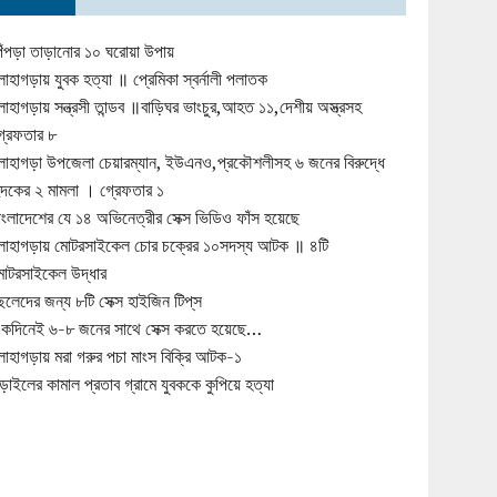
িঁপড়া তাড়ানোর ১০ ঘরোয়া উপায়
োহাগড়ায় যুবক হত্যা ॥ প্রেমিকা স্বর্নালী পলাতক
োহাগড়ায় সন্ত্রসী তান্ডব ॥বাড়িঘর ভাংচুর,আহত ১১,দেশীয় অস্ত্রসহ
্রেফতার ৮
োহাগড়া উপজেলা চেয়ারম্যান, ইউএনও,প্রকৌশলীসহ ৬ জনের বিরুদ্ধে
ুদকের ২ মামলা । গ্রেফতার ১
াংলাদেশের যে ১৪ অভিনেত্রীর সেক্স ভিডিও ফাঁস হয়েছে
োহাগড়ায় মোটরসাইকেল চোর চক্রের ১০সদস্য আটক ॥ ৪টি
োটরসাইকেল উদ্ধার
েলেদের জন্য ৮টি সেক্স হাইজিন টিপ্‌স
কদিনেই ৬-৮ জনের সাথে সেক্স করতে হয়েছে…
োহাগড়ায় মরা গরুর পচা মাংস বিক্রি আটক-১
ড়াইলের কামাল প্রতাব গ্রামে যুবককে কুপিয়ে হত্যা