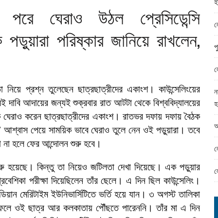
হ
ামের ঈদ সামগ্রী বিতরন
পরে ঘেরাও উঠল প্রেসিডেন্সি
ন্ড অফিসে ভয়াবহ দুর্নীতি
ল
ে পড়ুয়ারা পরিষ্কার জানিয়ে রাখলেন,
প
ল
তা নিয়ে প্রশ্ন তুলেছেন ছাত্রছাত্রীদের একাংশ। কাউন্সেলিংয়ের
ন
ই দাবি আদায়ের জন্যই শুক্রবার রাত আটটা থেকে বিশ্ববিদ্যালয়ের
হ
 ঘেরাও করেন ছাত্রছাত্রীদের একাংশ। রাতভর দফায় দফায় বৈঠক
আ
ার’ আশ্বাস পেয়ে সাময়িক ভাবে ঘেরাও তুলে নেন ওই পড়ুয়ারা। তবে
না না হলে ফের আন্দোলন শুরু হবে।
ল
 শুরু হয়েছে। কিন্তু তা নিয়েও জটিলতা দেখা দিয়েছে। এক পড়ুয়ার
ল
প্রবেশিকা পরীক্ষা দিয়েছিলেন তাঁর ছেলে। এ দিন ছিল কাউন্সেলিং।
্ডিয়ান মেরিটাইম ইউনিভার্সিটিতে ভর্তি হয়ে যান। ৩ অগস্ট তালিকা
 ফলে ওই ছাত্র আর কলকাতায় পৌঁছতে পারেননি। তাঁর মা এ দিন