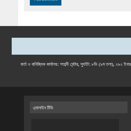
বার্তা ও বানিজ্যিক কার্যালয়: শতাব্দী সেন্টার, স্যুইট: ৮ডি (৯ম 
এ্যালাইন টিভি