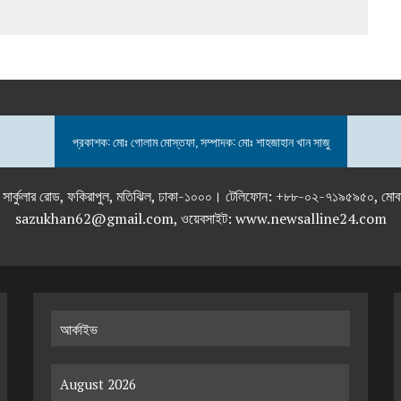
প্রকাশক: মোঃ গোলাম মোস্তফা, সম্পাদক: মোঃ শাহজাহান খান সাজু
তলা), ২৯২ ইনার সার্কুলার রোড, ফকিরাপুল, মতিঝিল, ঢাকা-১০০০। টেলিফোন: +৮৮-০২
sazukhan62@gmail.com, ওয়েবসাইট: www.newsalline24.com
আর্কাইভ
August 2026