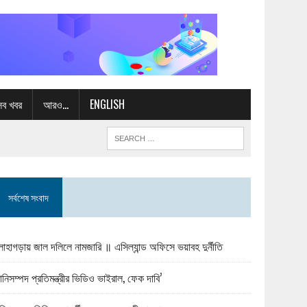
সব খবর
আরও…
ENGLISH
সর্বশেষ সংবাদ
োহাগড়ায় জাল দলিলে নামজারি ॥ এসিল্যান্ড অফিসে ভয়াবহ দুর্নীতি
ানিসম্পদ প্রতিমন্ত্রীর ভিডিও ভাইরাল, ফেক দাবি’