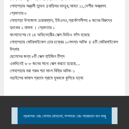
লোহাগড়ায় সন্ত্রসী তান্ডব ॥বাড়িঘর ভাংচুর,আহত ১১,দেশীয় অস্ত্রসহ
গ্রেফতার ৮
লোহাগড়া উপজেলা চেয়ারম্যান, ইউএনও,প্রকৌশলীসহ ৬ জনের বিরুদ্ধে
দুদকের ২ মামলা । গ্রেফতার ১
বাংলাদেশের যে ১৪ অভিনেত্রীর সেক্স ভিডিও ফাঁস হয়েছে
লোহাগড়ায় মোটরসাইকেল চোর চক্রের ১০সদস্য আটক ॥ ৪টি মোটরসাইকেল
উদ্ধার
ছেলেদের জন্য ৮টি সেক্স হাইজিন টিপ্‌স
একদিনেই ৬-৮ জনের সাথে সেক্স করতে হয়েছে…
লোহাগড়ায় মরা গরুর পচা মাংস বিক্রি আটক-১
নড়াইলের কামাল প্রতাব গ্রামে যুবককে কুপিয়ে হত্যা
প্রকাশক: মোঃ গোলাম মোস্তফা, সম্পাদক: মোঃ শাহজাহান খান সাজু