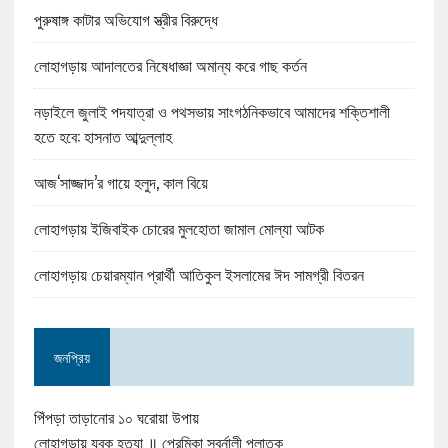
পুরুষাঙ্গ কাটার অভিযোগ স্ত্রীর বিরুদ্ধে
লোহাগড়ায় আদালতের নিষেধাজ্ঞা অমান্য করে গাছ কর্তন
নড়াইলে জুলাই পদযাত্রা ও পথসভায় সাংগঠনিকভাবে আমাদের শক্তিশালী
হতে হবে: হাসনাত আব্দুল্লাহ
আজ‘সাজ্জাদ’র গায়ে হলুদ, কাল বিয়ে
লোহাগড়ায় ইজিবাইক চোরের মুলহোতা জামাল মোল্যা আটক
লোহাগড়ায় চেয়ারম্যান প্রার্থী আতিকুল ইসলামের ঈদ সামগ্রী বিতরন
জনপ্রিয়
পিঁপড়া তাড়ানোর ১০ ঘরোয়া উপায়
লোহাগড়ায় যুবক হত্যা ॥ প্রেমিকা স্বর্নালী পলাতক