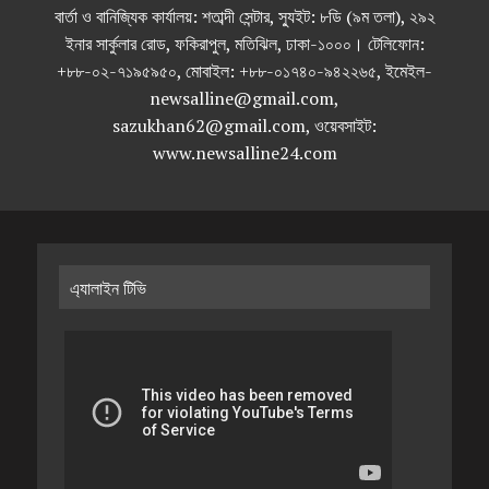
বার্তা ও বানিজ্যিক কার্যালয়: শতাব্দী সেন্টার, স্যুইট: ৮ডি (৯ম তলা), ২৯২
ইনার সার্কুলার রোড, ফকিরাপুল, মতিঝিল, ঢাকা-১০০০। টেলিফোন:
+৮৮-০২-৭১৯৫৯৫০, মোবাইল: +৮৮-০১৭৪০-৯৪২২৬৫, ইমেইল-
newsalline@gmail.com,
sazukhan62@gmail.com, ওয়েবসাইট:
www.newsalline24.com
এ্যালাইন টিভি