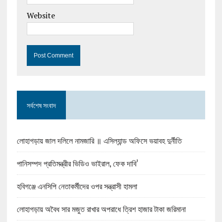
Website
সর্বশেষ সংবাদ
লোহাগড়ায় জাল দলিলে নামজারি ॥ এসিল্যান্ড অফিসে ভয়াবহ দুর্নীতি
পানিসম্পদ প্রতিমন্ত্রীর ভিডিও ভাইরাল, ফেক দাবি’
হবিগঞ্জে এনসিপি নেতাকর্মীদের ওপর সন্ত্রাসী হামলা
লোহাগড়ায় অবৈধ সার মজুত রাখার অপরাধে ত্রিশ হাজার টাকা জরিমানা