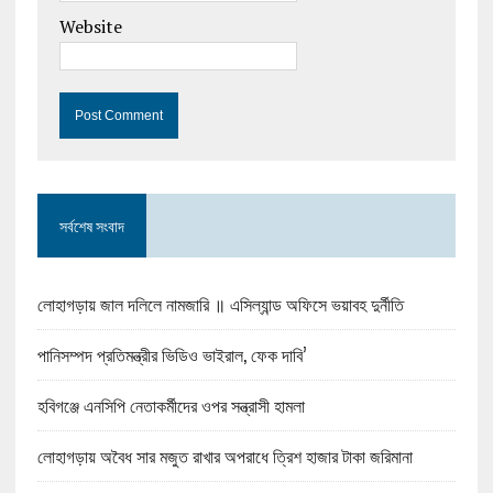
Website
সর্বশেষ সংবাদ
লোহাগড়ায় জাল দলিলে নামজারি ॥ এসিল্যান্ড অফিসে ভয়াবহ দুর্নীতি
পানিসম্পদ প্রতিমন্ত্রীর ভিডিও ভাইরাল, ফেক দাবি’
হবিগঞ্জে এনসিপি নেতাকর্মীদের ওপর সন্ত্রাসী হামলা
লোহাগড়ায় অবৈধ সার মজুত রাখার অপরাধে ত্রিশ হাজার টাকা জরিমানা