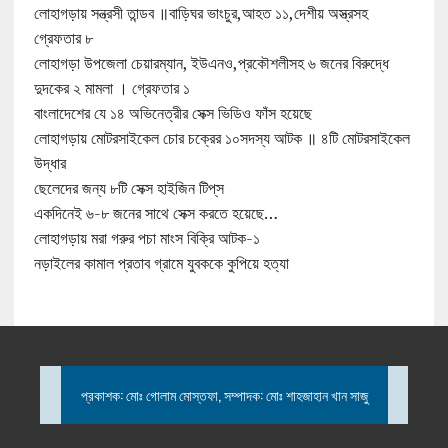
লোহাগড়ায় সন্ত্রসী তান্ডব ॥বাড়িঘর ভাংচুর,আহত ১১,দেশীয় অস্ত্রসহ
গ্রেফতার ৮
লোহাগড়া উপজেলা চেয়ারম্যান, ইউএনও,প্রকৌশলীসহ ৬ জনের বিরুদ্ধে
দুদকের ২ মামলা । গ্রেফতার ১
বাংলাদেশের যে ১৪ অভিনেত্রীর সেক্স ভিডিও ফাঁস হয়েছে
লোহাগড়ায় মোটরসাইকেল চোর চক্রের ১০সদস্য আটক ॥ ৪টি মোটরসাইকেল
উদ্ধার
ছেলেদের জন্য ৮টি সেক্স হাইজিন টিপ্‌স
একদিনেই ৬-৮ জনের সাথে সেক্স করতে হয়েছে…
লোহাগড়ায় মরা গরুর পচা মাংস বিক্রি আটক-১
নড়াইলের কামাল প্রতাব গ্রামে যুবককে কুপিয়ে হত্যা
প্রকাশক: মোঃ গোলাম মোস্তফা, সম্পাদক: মোঃ শাহজাহান খান সাজু