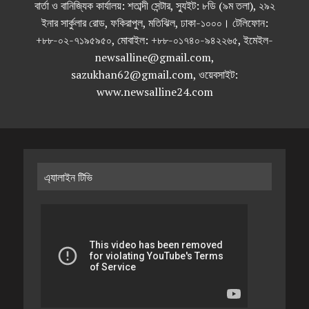
বার্তা ও বানিজ্যিক কার্যালয়: শতাব্দী সেন্টার, স্যুইট: ৮ডি (৯ম তলা), ২৯২
ইনার সার্কুলার রোড, ফকিরাপুল, মতিঝিল, ঢাকা-১০০০। টেলিফোন:
+৮৮-০২-৭১৯৫৯৫০, মোবাইল: +৮৮-০১৭৪০-৯৪২২৬৫, ইমেইল-
newsalline@gmail.com,
sazukhan62@gmail.com, ওয়েবসাইট:
www.newsalline24.com
এ্যালাইন টিভি