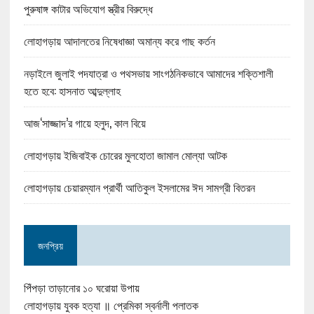
পুরুষাঙ্গ কাটার অভিযোগ স্ত্রীর বিরুদ্ধে
লোহাগড়ায় আদালতের নিষেধাজ্ঞা অমান্য করে গাছ কর্তন
নড়াইলে জুলাই পদযাত্রা ও পথসভায় সাংগঠনিকভাবে আমাদের শক্তিশালী
হতে হবে: হাসনাত আব্দুল্লাহ
আজ‘সাজ্জাদ’র গায়ে হলুদ, কাল বিয়ে
লোহাগড়ায় ইজিবাইক চোরের মুলহোতা জামাল মোল্যা আটক
লোহাগড়ায় চেয়ারম্যান প্রার্থী আতিকুল ইসলামের ঈদ সামগ্রী বিতরন
জনপ্রিয়
পিঁপড়া তাড়ানোর ১০ ঘরোয়া উপায়
লোহাগড়ায় যুবক হত্যা ॥ প্রেমিকা স্বর্নালী পলাতক