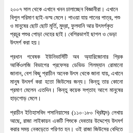
২০০৭ সাল থেকে এখানে খনন চালাচ্ছেন বিজ্ঞানীরা। এখানে
বিপুল পরিমাণ ছাই-ভস্ম মেলে। পাওয়া যায় পানের পাত্র, পশু
ও মানুষের ছোট ছোট মূর্তি, মুদ্রা, ফুলদানি আর উৎসর্গকৃত
প্রচুর পশুর পোড়া দেহের ছাই। বেশিরভাগই ছাগল ও ভেড়া
উৎসর্গ করা হয়।
প্রধান গবেষক ইউনিভার্সিটি অব অ্যারিজোনার গ্রিক
আর্কিওলজি বিভাগের প্রফেসর ডেভিড গিলম্যান রোমানো
জানান, বেশ কিছু প্রাচীন অনেক উৎস থেকে জানা যায়, এখানে
মানুষ উৎসর্গ করা হতো জিউসের জন্য। কিন্তু তার কোনো
প্রমাণ মেলেন এতদিন। কিন্তু কয়েক সপ্তাহ আগে মানুষের
হাড়গোড় মেলে।
প্রাচীন ইতিহাসবিদ পসানিয়াসের (১১০-১৮০ খ্রিষ্টাব্দ) লেখায়
আছে, রাজা লাইকায়ন একটি শিশুকে দেবতার উদ্দেশ্যে উৎসর্গ
করার সময় নেকড়েতে পরিণত হন। ওই রাজা জিউসের বেদিতে