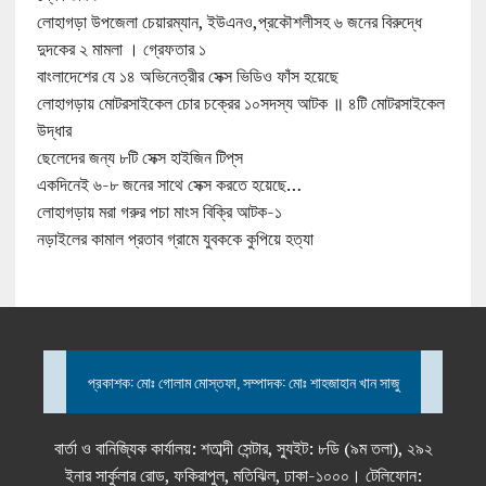
লোহাগড়া উপজেলা চেয়ারম্যান, ইউএনও,প্রকৌশলীসহ ৬ জনের বিরুদ্ধে
দুদকের ২ মামলা । গ্রেফতার ১
বাংলাদেশের যে ১৪ অভিনেত্রীর সেক্স ভিডিও ফাঁস হয়েছে
লোহাগড়ায় মোটরসাইকেল চোর চক্রের ১০সদস্য আটক ॥ ৪টি মোটরসাইকেল
উদ্ধার
ছেলেদের জন্য ৮টি সেক্স হাইজিন টিপ্‌স
একদিনেই ৬-৮ জনের সাথে সেক্স করতে হয়েছে…
লোহাগড়ায় মরা গরুর পচা মাংস বিক্রি আটক-১
নড়াইলের কামাল প্রতাব গ্রামে যুবককে কুপিয়ে হত্যা
প্রকাশক: মোঃ গোলাম মোস্তফা, সম্পাদক: মোঃ শাহজাহান খান সাজু
বার্তা ও বানিজ্যিক কার্যালয়: শতাব্দী সেন্টার, স্যুইট: ৮ডি (৯ম তলা), ২৯২
ইনার সার্কুলার রোড, ফকিরাপুল, মতিঝিল, ঢাকা-১০০০। টেলিফোন: