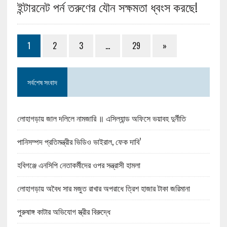
ইন্টারনেট পর্ন তরুণের যৌন সক্ষমতা ধ্বংস করছে!
1
2
3
…
29
»
সর্বশেষ সংবাদ
লোহাগড়ায় জাল দলিলে নামজারি ॥ এসিল্যান্ড অফিসে ভয়াবহ দুর্নীতি
পানিসম্পদ প্রতিমন্ত্রীর ভিডিও ভাইরাল, ফেক দাবি’
হবিগঞ্জে এনসিপি নেতাকর্মীদের ওপর সন্ত্রাসী হামলা
লোহাগড়ায় অবৈধ সার মজুত রাখার অপরাধে ত্রিশ হাজার টাকা জরিমানা
পুরুষাঙ্গ কাটার অভিযোগ স্ত্রীর বিরুদ্ধে