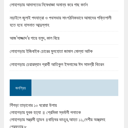
লোহাগড়ায় আদালতের নিষেধাজ্ঞা অমান্য করে গাছ কর্তন
নড়াইলে জুলাই পদযাত্রা ও পথসভায় সাংগঠনিকভাবে আমাদের শক্তিশালী
হতে হবে: হাসনাত আব্দুল্লাহ
আজ‘সাজ্জাদ’র গায়ে হলুদ, কাল বিয়ে
লোহাগড়ায় ইজিবাইক চোরের মুলহোতা জামাল মোল্যা আটক
লোহাগড়ায় চেয়ারম্যান প্রার্থী আতিকুল ইসলামের ঈদ সামগ্রী বিতরন
জনপ্রিয়
পিঁপড়া তাড়ানোর ১০ ঘরোয়া উপায়
লোহাগড়ায় যুবক হত্যা ॥ প্রেমিকা স্বর্নালী পলাতক
লোহাগড়ায় সন্ত্রসী তান্ডব ॥বাড়িঘর ভাংচুর,আহত ১১,দেশীয় অস্ত্রসহ
গ্রেফতার ৮