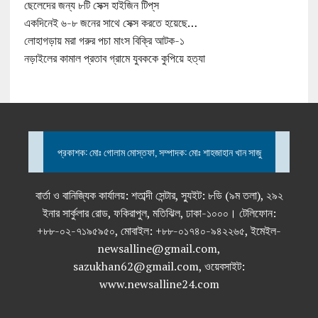
ছেলেদের জন্য ৮টি সেক্স হাইজিন টিপ্‌স
একদিনেই ৬-৮ জনের সাথে সেক্স করতে হয়েছে…
লোহাগড়ায় মরা গরুর পচা মাংস বিক্রি আটক-১
নড়াইলের কামাল প্রতাব গ্রামে যুবককে কুপিয়ে হত্যা
প্রকাশক: মোঃ গোলাম মোস্তফা, সম্পাদক: মোঃ শাহজাহান খান সাজু
বার্তা ও বানিজ্যিক কার্যালয়: শতাব্দী সেন্টার, স্যুইট: ৮ডি (৯ম তলা), ২৯২
ইনার সার্কুলার রোড, ফকিরাপুল, মতিঝিল, ঢাকা-১০০০। টেলিফোন:
+৮৮-০২-৭১৯৫৯৫০, মোবাইল: +৮৮-০১৭৪০-৯৪২২৬৫, ইমেইল-
newsalline@gmail.com,
sazukhan62@gmail.com, ওয়েবসাইট:
www.newsalline24.com