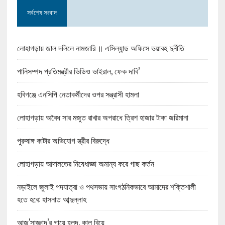
সর্বশেষ সংবাদ
লোহাগড়ায় জাল দলিলে নামজারি ॥ এসিল্যান্ড অফিসে ভয়াবহ দুর্নীতি
পানিসম্পদ প্রতিমন্ত্রীর ভিডিও ভাইরাল, ফেক দাবি’
হবিগঞ্জে এনসিপি নেতাকর্মীদের ওপর সন্ত্রাসী হামলা
লোহাগড়ায় অবৈধ সার মজুত রাখার অপরাধে ত্রিশ হাজার টাকা জরিমানা
পুরুষাঙ্গ কাটার অভিযোগ স্ত্রীর বিরুদ্ধে
লোহাগড়ায় আদালতের নিষেধাজ্ঞা অমান্য করে গাছ কর্তন
নড়াইলে জুলাই পদযাত্রা ও পথসভায় সাংগঠনিকভাবে আমাদের শক্তিশালী
হতে হবে: হাসনাত আব্দুল্লাহ
আজ‘সাজ্জাদ’র গায়ে হলুদ, কাল বিয়ে