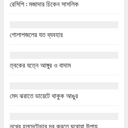
রেসিপি : মজাদার চিকেন সাসলিক
গোলাপজলের যত ব্যবহার
ত্বকের যত্নে আঙ্গুর ও বাদাম
মেদ ঝরাতে ডায়েটে থাকুক আঙুর
নখের হলদেটেভাব দূর করতে ঘরোয়া উপায়