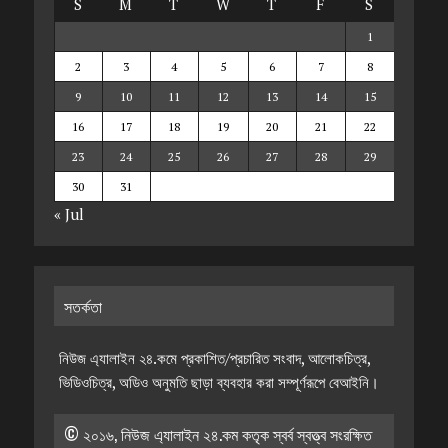
S
M
T
W
T
F
S
1
2
3
4
5
6
7
8
9
10
11
12
13
14
15
16
17
18
19
20
21
22
23
24
25
26
27
28
29
30
31
« Jul
সতর্কতা
নিউজ এ্যালাইন ২৪.কমে প্রকাশিত/প্রচারিত সংবাদ, আলোকচিত্র,
ভিডিওচিত্র, অডিও অনুমতি ছাড়া ব্যবহার করা সম্পূর্ণরূপে বেআইনি।
© ২০১৬, নিউজ এ্যালাইন ২৪.কম কতৃক স্বর্ব স্বত্ত্ব সংরক্ষিত