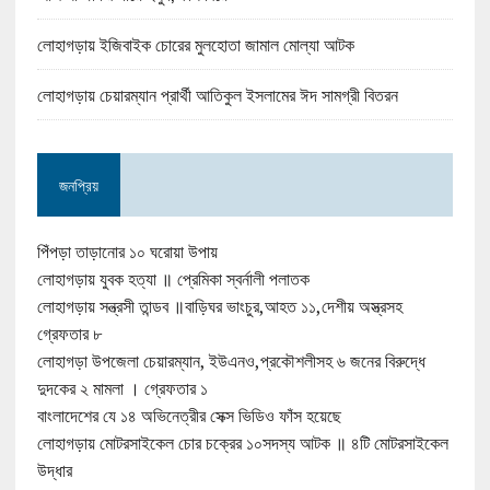
লোহাগড়ায় ইজিবাইক চোরের মুলহোতা জামাল মোল্যা আটক
লোহাগড়ায় চেয়ারম্যান প্রার্থী আতিকুল ইসলামের ঈদ সামগ্রী বিতরন
জনপ্রিয়
পিঁপড়া তাড়ানোর ১০ ঘরোয়া উপায়
লোহাগড়ায় যুবক হত্যা ॥ প্রেমিকা স্বর্নালী পলাতক
লোহাগড়ায় সন্ত্রসী তান্ডব ॥বাড়িঘর ভাংচুর,আহত ১১,দেশীয় অস্ত্রসহ
গ্রেফতার ৮
লোহাগড়া উপজেলা চেয়ারম্যান, ইউএনও,প্রকৌশলীসহ ৬ জনের বিরুদ্ধে
দুদকের ২ মামলা । গ্রেফতার ১
বাংলাদেশের যে ১৪ অভিনেত্রীর সেক্স ভিডিও ফাঁস হয়েছে
লোহাগড়ায় মোটরসাইকেল চোর চক্রের ১০সদস্য আটক ॥ ৪টি মোটরসাইকেল
উদ্ধার