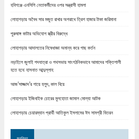
হবিগঞ্জে এনসিপি নেতাকর্মীদের ওপর সন্ত্রাসী হামলা
লোহাগড়ায় অবৈধ সার মজুত রাখার অপরাধে ত্রিশ হাজার টাকা জরিমানা
পুরুষাঙ্গ কাটার অভিযোগ স্ত্রীর বিরুদ্ধে
লোহাগড়ায় আদালতের নিষেধাজ্ঞা অমান্য করে গাছ কর্তন
নড়াইলে জুলাই পদযাত্রা ও পথসভায় সাংগঠনিকভাবে আমাদের শক্তিশালী
হতে হবে: হাসনাত আব্দুল্লাহ
আজ‘সাজ্জাদ’র গায়ে হলুদ, কাল বিয়ে
লোহাগড়ায় ইজিবাইক চোরের মুলহোতা জামাল মোল্যা আটক
লোহাগড়ায় চেয়ারম্যান প্রার্থী আতিকুল ইসলামের ঈদ সামগ্রী বিতরন
জনপ্রিয়