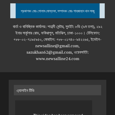
প্রকাশক: মোঃ গোলাম মোস্তফা, সম্পাদক: মোঃ শাহজাহান খান সাজু
বার্তা ও বানিজ্যিক কার্যালয়: শতাব্দী সেন্টার, স্যুইট: ৮ডি (৯ম তলা), ২৯২
ইনার সার্কুলার রোড, ফকিরাপুল, মতিঝিল, ঢাকা-১০০০। টেলিফোন:
+৮৮-০২-৭১৯৫৯৫০, মোবাইল: +৮৮-০১৭৪০-৯৪২২৬৫, ইমেইল-
newsalline@gmail.com,
sazukhan62@gmail.com, ওয়েবসাইট:
www.newsalline24.com
এ্যালাইন টিভি