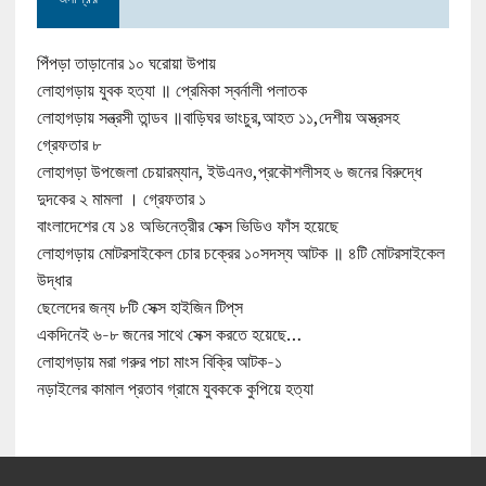
পিঁপড়া তাড়ানোর ১০ ঘরোয়া উপায়
লোহাগড়ায় যুবক হত্যা ॥ প্রেমিকা স্বর্নালী পলাতক
লোহাগড়ায় সন্ত্রসী তান্ডব ॥বাড়িঘর ভাংচুর,আহত ১১,দেশীয় অস্ত্রসহ
গ্রেফতার ৮
লোহাগড়া উপজেলা চেয়ারম্যান, ইউএনও,প্রকৌশলীসহ ৬ জনের বিরুদ্ধে
দুদকের ২ মামলা । গ্রেফতার ১
বাংলাদেশের যে ১৪ অভিনেত্রীর সেক্স ভিডিও ফাঁস হয়েছে
লোহাগড়ায় মোটরসাইকেল চোর চক্রের ১০সদস্য আটক ॥ ৪টি মোটরসাইকেল
উদ্ধার
ছেলেদের জন্য ৮টি সেক্স হাইজিন টিপ্‌স
একদিনেই ৬-৮ জনের সাথে সেক্স করতে হয়েছে…
লোহাগড়ায় মরা গরুর পচা মাংস বিক্রি আটক-১
নড়াইলের কামাল প্রতাব গ্রামে যুবককে কুপিয়ে হত্যা