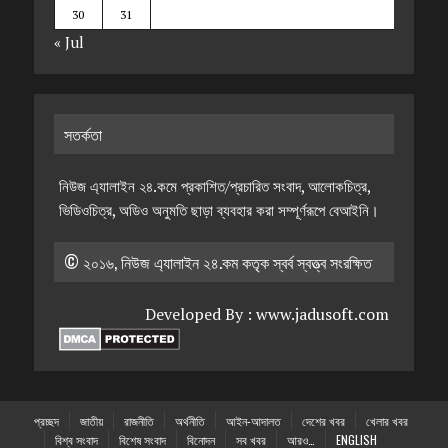
30
31
« Jul
সতর্কতা
নিউজ এ্যালাইন ২৪.কমে প্রকাশিত/প্রচারিত সংবাদ, আলোকচিত্র,
ভিডিওচিত্র, অডিও অনুমতি ছাড়া ব্যবহার করা সম্পূর্ণরূপে বেআইনি।
© ২০১৬, নিউজ এ্যালাইন ২৪.কম কতৃক স্বর্ব স্বত্ত্ব সংরক্ষিত
Developed By :
www.jadusoft.com
প্রচ্ছদ
জাতীয়
রাজনীতি
অর্থনীতি
আইন-আদালত
দেশের খবর
খেলার খবর
বিশ্ব সংবাদ
বিশেষ সংবাদ
বিনোদন
সব খবর
আরও…
ENGLISH