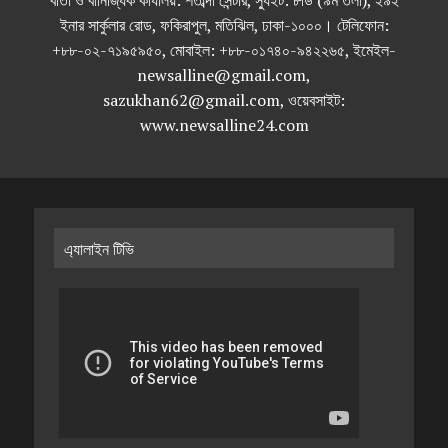
বার্তা ও বানিজ্যিক কার্যালয়: শতাব্দী সেন্টার, স্যুইট: ৮ডি (৯ম তলা), ২৯২
ইনার সার্কুলার রোড, ফকিরাপুল, মতিঝিল, ঢাকা-১০০০। টেলিফোন:
+৮৮-০২-৭১৯৫৯৫০, মোবাইল: +৮৮-০১৭৪০-৯৪২২৬৫, ইমেইল-
newsalline@gmail.com,
sazukhan62@gmail.com, ওয়েবসাইট:
www.newsalline24.com
এ্যালাইন টিভি