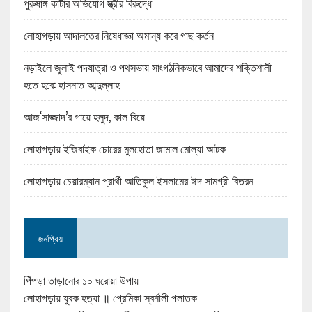
পুরুষাঙ্গ কাটার অভিযোগ স্ত্রীর বিরুদ্ধে
লোহাগড়ায় আদালতের নিষেধাজ্ঞা অমান্য করে গাছ কর্তন
নড়াইলে জুলাই পদযাত্রা ও পথসভায় সাংগঠনিকভাবে আমাদের শক্তিশালী
হতে হবে: হাসনাত আব্দুল্লাহ
আজ‘সাজ্জাদ’র গায়ে হলুদ, কাল বিয়ে
লোহাগড়ায় ইজিবাইক চোরের মুলহোতা জামাল মোল্যা আটক
লোহাগড়ায় চেয়ারম্যান প্রার্থী আতিকুল ইসলামের ঈদ সামগ্রী বিতরন
জনপ্রিয়
পিঁপড়া তাড়ানোর ১০ ঘরোয়া উপায়
লোহাগড়ায় যুবক হত্যা ॥ প্রেমিকা স্বর্নালী পলাতক