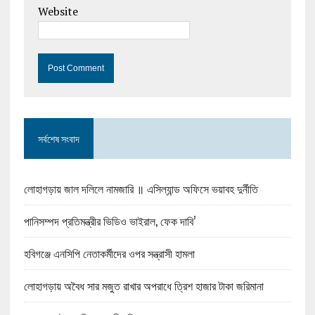
Website
সর্বশেষ সংবাদ
লোহাগড়ায় জাল দলিলে নামজারি ॥ এসিল্যান্ড অফিসে ভয়াবহ দুর্নীতি
পানিসম্পদ প্রতিমন্ত্রীর ভিডিও ভাইরাল, ফেক দাবি’
হবিগঞ্জে এনসিপি নেতাকর্মীদের ওপর সন্ত্রাসী হামলা
লোহাগড়ায় অবৈধ সার মজুত রাখার অপরাধে ত্রিশ হাজার টাকা জরিমানা