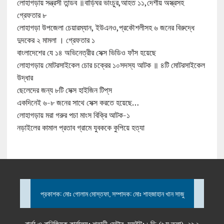
লোহাগড়ায় সন্ত্রসী তান্ডব ॥বাড়িঘর ভাংচুর,আহত ১১,দেশীয় অস্ত্রসহ
গ্রেফতার ৮
লোহাগড়া উপজেলা চেয়ারম্যান, ইউএনও,প্রকৌশলীসহ ৬ জনের বিরুদ্ধে
দুদকের ২ মামলা । গ্রেফতার ১
বাংলাদেশের যে ১৪ অভিনেত্রীর সেক্স ভিডিও ফাঁস হয়েছে
লোহাগড়ায় মোটরসাইকেল চোর চক্রের ১০সদস্য আটক ॥ ৪টি মোটরসাইকেল
উদ্ধার
ছেলেদের জন্য ৮টি সেক্স হাইজিন টিপ্‌স
একদিনেই ৬-৮ জনের সাথে সেক্স করতে হয়েছে…
লোহাগড়ায় মরা গরুর পচা মাংস বিক্রি আটক-১
নড়াইলের কামাল প্রতাব গ্রামে যুবককে কুপিয়ে হত্যা
প্রকাশক: মোঃ গোলাম মোস্তফা, সম্পাদক: মোঃ শাহজাহান খান সাজু